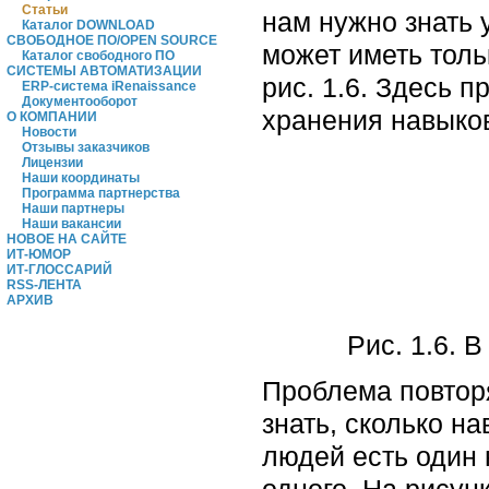
Статьи
нам нужно знать 
Каталог DOWNLOAD
СВОБОДНОЕ ПО/OPEN SOURCE
может иметь толь
Каталог свободного ПО
СИСТЕМЫ АВТОМАТИЗАЦИИ
рис. 1.6. Здесь 
ERP-система iRenaissance
Документооборот
хранения навыков
О КОМПАНИИ
Новости
Отзывы заказчиков
Лицензии
Наши координаты
Программа партнерства
Наши партнеры
Наши вакансии
НОВОЕ НА САЙТЕ
ИТ-ЮМОР
ИТ-ГЛОССАРИЙ
RSS-ЛЕНТА
АРХИВ
Рис. 1.6. 
Проблема повторя
знать, сколько н
людей есть один н
одного. На рисун