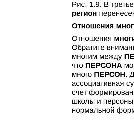
Рис. 1.9. В трет
регион
перенесен
Отношения мног
Отношения
мног
Обратите внимани
многим между
П
что
ПЕРСОНА
мож
много
ПЕРСОН.
Д
ассоциативная су
счет формирован
школы и персоны.
нормальной фор