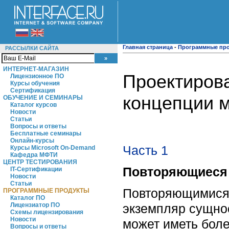
Главная страница
-
Программные пр
РАССЫЛКИ САЙТА
ИНТЕРНЕТ-МАГАЗИН
Проектирова
Лицензионное ПО
Курсы обучения
Сертификация
концепции м
ОБУЧЕНИЕ И СЕМИНАРЫ
Каталог курсов
Новости
Статьи
Вопросы и ответы
Бесплатные семинары
Онлайн-курсы
Часть 1
Курсы Microsoft On-Demand
Кафедра МФТИ
ЦЕНТР ТЕСТИРОВАНИЯ
Повторяющиеся
IT-Сертификации
Новости
Статьи
Повторяющимися 
ПРОГРАММНЫЕ ПРОДУКТЫ
Каталог ПО
экземпляр сущнос
Лицензиатор ПО
Схемы лицензирования
Новости
может иметь боле
Вопросы и ответы