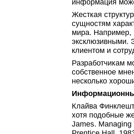
информация може
Жесткая структур
сущностям характ
мира. Например, 
эксклюзивными. Э
клиентом и сотру
Разработчикам м
собственное мнен
несколько хорош
Информационны
Клайва Финклешт
хотя подобные же
James. Managing t
Prentice Hall, 1