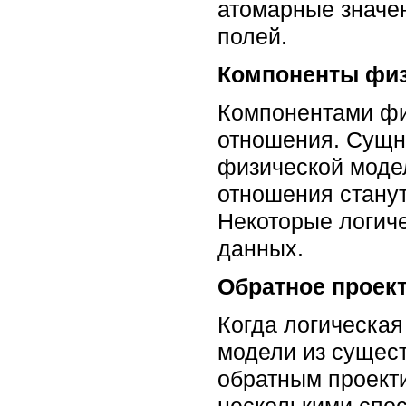
атомарные значе
полей.
Компоненты физ
Компонентами фи
отношения. Сущно
физической модел
отношения станут
Некоторые логич
данных.
Обратное проек
Когда логическая
модели из сущес
обратным проект
несколькими спос