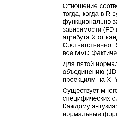
Отношение соотве
тогда, когда в R
функционально за
зависимости (FD
атрибута X от ка
Соответственно R
все MVD фактичес
Для пятой норма
объединению (JD)*
проекциям на X, Y
Существует мног
специфических си
Каждому энтузиас
нормальные фор