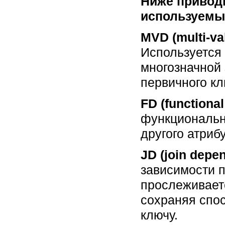
Ниже приводи
используемых
MVD (multi-v
Используется 
многозначной 
первичного кл
FD (function
функционально
другого атриб
JD (join dep
зависимости 
прослеживаетс
сохраняя спо
ключу.