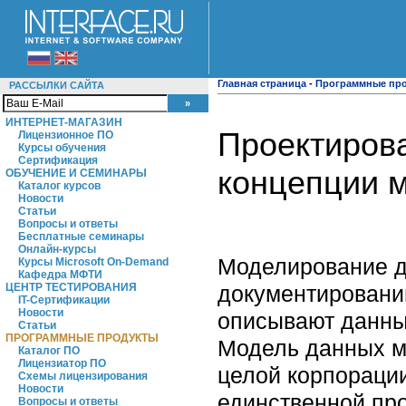
Главная страница
-
Программные пр
РАССЫЛКИ САЙТА
ИНТЕРНЕТ-МАГАЗИН
Проектирова
Лицензионное ПО
Курсы обучения
Сертификация
концепции м
ОБУЧЕНИЕ И СЕМИНАРЫ
Каталог курсов
Новости
Статьи
Вопросы и ответы
Бесплатные семинары
Онлайн-курсы
Моделирование д
Курсы Microsoft On-Demand
Кафедра МФТИ
документировани
ЦЕНТР ТЕСТИРОВАНИЯ
IT-Сертификации
Новости
описывают данны
Статьи
ПРОГРАММНЫЕ ПРОДУКТЫ
Модель данных м
Каталог ПО
Лицензиатор ПО
целой корпораци
Схемы лицензирования
Новости
единственной пр
Вопросы и ответы