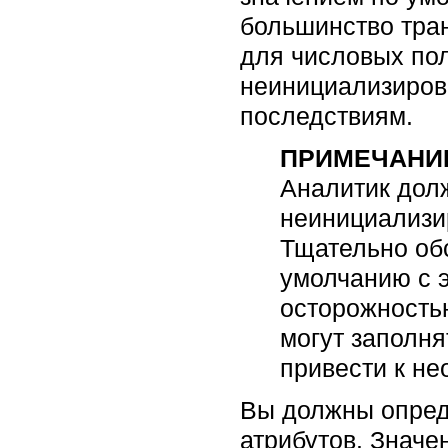
большинство тран
для числовых пол
неинициализиров
последствиям.
ПРИМЕЧАНИ
Аналитик дол
неинициализи
Тщательно обс
умолчанию с э
осторожностью
могут заполня
привести к н
Вы должны опред
атрибутов. Значе