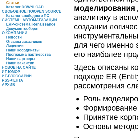
Статьи
моделирования
Каталог DOWNLOAD
СВОБОДНОЕ ПО/OPEN SOURCE
аналитику в испо
Каталог свободного ПО
СИСТЕМЫ АВТОМАТИЗАЦИИ
создании логичес
ERP-система iRenaissance
Документооборот
О КОМПАНИИ
инструментальные
Новости
Отзывы заказчиков
для чего именно 
Лицензии
Наши координаты
его наиболее про
Программа партнерства
Наши партнеры
Наши вакансии
Здесь описаны к
НОВОЕ НА САЙТЕ
ИТ-ЮМОР
подходе ER (Enti
ИТ-ГЛОССАРИЙ
RSS-ЛЕНТА
рассмотрения сл
АРХИВ
Роль моделир
Формирование
Принятие корп
Основы методо