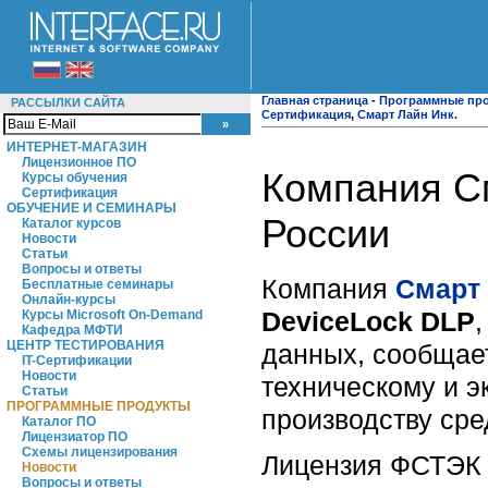
Главная страница
-
Программные пр
РАССЫЛКИ САЙТА
Сертификация
,
Смарт Лайн Инк.
ИНТЕРНЕТ-МАГАЗИН
Лицензионное ПО
Компания С
Курсы обучения
Сертификация
ОБУЧЕНИЕ И СЕМИНАРЫ
России
Каталог курсов
Новости
Статьи
Вопросы и ответы
Компания
Смарт
Бесплатные семинары
Онлайн-курсы
DeviceLock DLP
Курсы Microsoft On-Demand
Кафедра МФТИ
ЦЕНТР ТЕСТИРОВАНИЯ
данных, сообщае
IT-Сертификации
Новости
техническому и э
Статьи
ПРОГРАММНЫЕ ПРОДУКТЫ
производству ср
Каталог ПО
Лицензиатор ПО
Схемы лицензирования
Лицензия ФСТЭК 
Новости
Вопросы и ответы