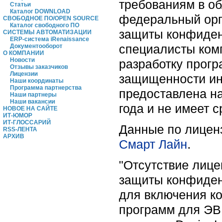
требованиям в о
Статьи
Каталог DOWNLOAD
федеральный орга
СВОБОДНОЕ ПО/OPEN SOURCE
Каталог свободного ПО
защиты конфиден
СИСТЕМЫ АВТОМАТИЗАЦИИ
ERP-система iRenaissance
специалисты ком
Документооборот
О КОМПАНИИ
Новости
разработку прогр
Отзывы заказчиков
Лицензии
защищенности ин
Наши координаты
Программа партнерства
предоставлена н
Наши партнеры
Наши вакансии
года и не имеет с
НОВОЕ НА САЙТЕ
ИТ-ЮМОР
ИТ-ГЛОССАРИЙ
Данные по лицен
RSS-ЛЕНТА
АРХИВ
Смарт Лайн
.
"Отсутствие лице
защиты конфиден
для включения к
программ для ЭВМ