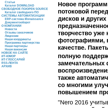
Статьи
Новое программн
Каталог DOWNLOAD
СВОБОДНОЕ ПО/OPEN SOURCE
потоковой перед
Каталог свободного ПО
СИСТЕМЫ АВТОМАТИЗАЦИИ
дисков и других
ERP-система iRenaissance
Документооборот
предназначенно
О КОМПАНИИ
Новости
творчество уже 
Отзывы заказчиков
Лицензии
фотографиями, 
Наши координаты
Программа партнерства
качестве. Пакеты
Наши партнеры
Наши вакансии
НОВОЕ НА САЙТЕ
полную поддерж
ИТ-ЮМОР
ИТ-ГЛОССАРИЙ
замечательных 
RSS-ЛЕНТА
АРХИВ
воспроизведения
также автоматич
со многими улу
повышением про
"Nero 2016 учиты