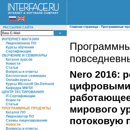
Главная страница
-
Программные пр
РАССЫЛКИ САЙТА
ИНТЕРНЕТ-МАГАЗИН
Программны
Лицензионное ПО
Курсы обучения
Сертификация
повседневны
ОБУЧЕНИЕ И СЕМИНАРЫ
Каталог курсов
Новости
Статьи
Nero 2016:
Вопросы и ответы
Бесплатные семинары
Онлайн-курсы
цифровыми 
Курсы Microsoft On-Demand
Кафедра МФТИ
ЦЕНТР ТЕСТИРОВАНИЯ
работающее
IT-Сертификации
Новости
Статьи
мирового у
ПРОГРАММНЫЕ ПРОДУКТЫ
Каталог ПО
Лицензиатор ПО
потоковую 
Схемы лицензирования
Новости
Вопросы и ответы