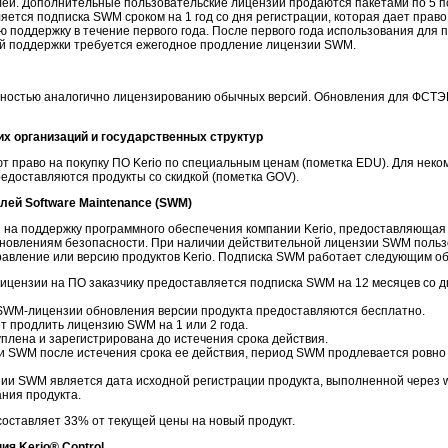
лей. Дополнительные пользовательские лицензии продаются пакетами по 5 п
яется подписка SWM сроком на 1 год со дня регистрации, которая дает прав
ю поддержку в течение первого года. После первого года использования для
ой поддержки требуется ежегодное продление лицензии SWM.
ностью аналогично лицензированию обычных версий. Обновления для ФСТЭК
х организаций и государственных структур
 право на покупку ПО Kerio по специальным ценам (пометка EDU). Для неко
редоставляются продукты со скидкой (пометка GOV).
ей Software Maintenance (SWM)
ия на поддержку программного обеспечения компании Kerio, предоставляющая
бновлениям безопасности. При наличии действительной лицензии SWM поль
авление или версию продуктов Kerio. Подписка SWM работает следующим о
ицензии на ПО заказчику предоставляется подписка SWM на 12 месяцев со д
SWM-лицензии обновления версии продукта предоставляются бесплатно.
т продлить лицензию SWM на 1 или 2 года.
лена и зарегистрирована до истечения срока действия.
и SWM после истечения срока ее действия, период SWM продлевается ровно н
ии SWM является дата исходной регистрации продукта, выполненной через w
ния продукта.
оставляет 33% от текущей цены на новый продукт.
ия Kerio
®
Control