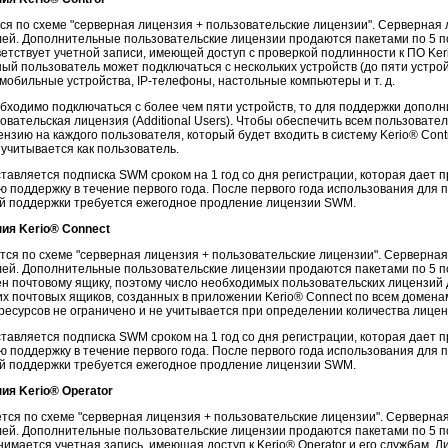
тся по схеме "серверная лицензия + пользовательские лицензии". Серверная
лей. Дополнительные пользовательские лицензии продаются пакетами по 5 п
ветствует учетной записи, имеющей доступ с проверкой подлинности к ПО Keri
й пользователь может подключаться с нескольких устройств (до пяти устро
 мобильные устройства, IP-телефоны, настольные компьютеры и т. д.
бходимо подключаться с более чем пяти устройств, то для поддержки дополн
вательская лицензия (Additional Users). Чтобы обеспечить всем пользоват
нзию на каждого пользователя, который будет входить в систему Kerio® Contr
учитывается как пользователь.
тавляется подписка SWM сроком на 1 год со дня регистрации, которая дает 
ю поддержку в течение первого года. После первого года использования для
ой поддержки требуется ежегодное продление лицензии SWM.
ия Kerio
®
Connect
тся по схеме "серверная лицензия + пользовательские лицензии". Серверна
лей. Дополнительные пользовательские лицензии продаются пакетами по 5 п
ен почтовому ящику, поэтому число необходимых пользовательских лицензий
х почтовых ящиков, созданных в приложении Kerio® Connect по всем домена
 ресурсов не ограничено и не учитывается при определении количества лицен
тавляется подписка SWM сроком на 1 год со дня регистрации, которая дает 
ю поддержку в течение первого года. После первого года использования для
ой поддержки требуется ежегодное продление лицензии SWM.
ия Kerio
®
Operator
ется по схеме "серверная лицензия + пользовательские лицензии". Серверна
лей. Дополнительные пользовательские лицензии продаются пакетами по 5 п
инимается учетная запись, имеющая доступ к Kerio® Operator и его службам. 