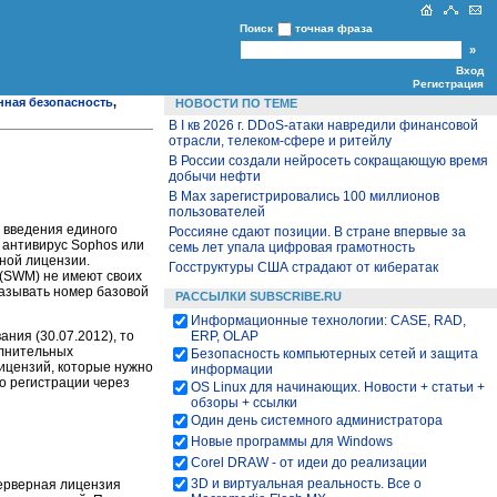
Поиск
точная фраза
Вход
Регистрация
ная безопасность
,
НОВОСТИ ПО ТЕМЕ
В I кв 2026 г. DDoS-атаки навредили финансовой
отрасли, телеком-сфере и ритейлу
В России создали нейросеть сокращающую время
добычи нефти
В Max зарегистрировались 100 миллионов
пользователей
 введения единого
Россияне сдают позиции. В стране впервые за
 антивирус Sophos или
семь лет упала цифровая грамотность
рной лицензии.
Госструктуры США страдают от кибератак
e (SWM) не имеют своих
азывать номер базовой
РАССЫЛКИ SUBSCRIBE.RU
Информационные технологии: CASE, RAD,
ния (30.07.2012), то
ERP, OLAP
олнительных
Безопасность компьютерных сетей и защита
лицензий, которые нужно
информации
 о регистрации через
OS Linux для начинающих. Новости + статьи +
обзоры + ссылки
Один день системного администратора
Новые программы для Windows
Corel DRAW - от идеи до реализации
3D и виртуальная реальность. Все о
Серверная лицензия