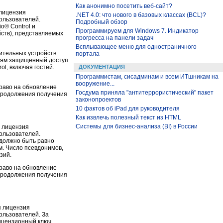
Как анонимно посетить веб-сайт?
 лицензия
.NET 4.0: что нового в базовых классах (BCL)?
ользователей.
Подробный обзор
o® Control и
Программируем для Windows 7. Индикатор
йств), представляемых
прогресса на панели задач
Всплывающее меню для одностраничного
ительных устройств
портала
елям защищенный доступ
ol, включая гостей.
ДОКУМЕНТАЦИЯ
Программистам, сисадминам и всем ИТшникам на
вооружение...
право на обновление
Госдума приняла "антитеррористический" пакет
 продолжения получения
законопроектов
10 фактов об iPad для руководителя
Как извлечь полезный текст из HTML
Системы для бизнес-анализа (BI) в России
я лицензия
ользователей.
 должно быть равно
м. Число псевдонимов,
зий.
право на обновление
 продолжения получения
я лицензия
ользователей. За
Лицензионный ключ