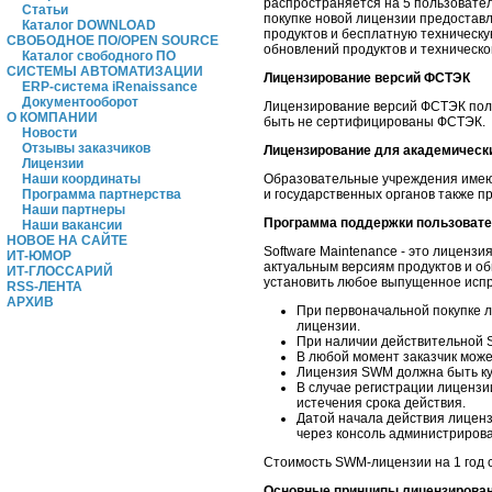
распространяется на 5 пользовате
Статьи
покупке новой лицензии предоставл
Каталог DOWNLOAD
продуктов и бесплатную техническу
СВОБОДНОЕ ПО/OPEN SOURCE
обновлений продуктов и техническ
Каталог свободного ПО
СИСТЕМЫ АВТОМАТИЗАЦИИ
Лицензирование версий ФСТЭК
ERP-система iRenaissance
Документооборот
Лицензирование версий ФСТЭК пол
О КОМПАНИИ
быть не сертифицированы ФСТЭК.
Новости
Отзывы заказчиков
Лицензирование для академически
Лицензии
Образовательные учреждения имеют
Наши координаты
и государственных органов также п
Программа партнерства
Наши партнеры
Программа поддержки пользовател
Наши вакансии
НОВОЕ НА САЙТЕ
Software Maintenance - это лиценз
ИТ-ЮМОР
актуальным версиям продуктов и о
ИТ-ГЛОССАРИЙ
установить любое выпущенное испр
RSS-ЛЕНТА
АРХИВ
При первоначальной покупке л
лицензии.
При наличии действительной 
В любой момент заказчик може
Лицензия SWM должна быть куп
В случае регистрации лицензи
истечения срока действия.
Датой начала действия лиценз
через консоль администрирова
Стоимость SWM-лицензии на 1 год с
Основные принципы лицензирован