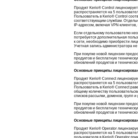
Продукт Kerio® Control лицензируе
распространяется на 5 пользовате
Пользователь в Kerio® Control соот
соответствующим службам. Отдельны
IP-адресом, включая VPN-клиентов,
Если отдельному пользователю нео
потребуется дополнительная пользо
к сети, необходимо приобрести лице
Учетная запись администратора не 
При покупке новой лицензии предос
продуктов и бесплатную техническу
обновлений продуктов и техническ
Основные принципы лицензирован
Продукт Kerio® Connect лицензируе
распространяется на 5 пользовате
Пользователь в Kerio® Connect рав
общему количеству пользовательски
списков рассылки, доменов, групп и
При покупке новой лицензии предос
продуктов и бесплатную техническу
обновлений продуктов и техническ
Основные принципы лицензирован
Продукт Kerio® Operator лицензиру
распространяется на 5 пользовате
пользователя в Kerio® Operator пр