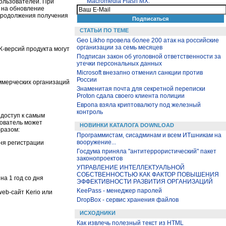
Macromedia Flash MX.
ользователей. При
о на обновление
 продолжения получения
СТАТЬИ ПО ТЕМЕ
Geo Likho провела более 200 атак на российские
организации за семь месяцев
-версий продукта могут
Подписан закон об уголовной ответственности за
утечки персональных данных
Microsoft внезапно отменил санкции против
России
ммерческих организаций
Знаменитая почта для секретной переписки
Proton сдала своего клиента полиции
Европа взяла криптовалюту под железный
контроль
 доступ к самым
зователь может
НОВИНКИ КАТАЛОГА DOWNLOAD
бразом:
Программистам, сисадминам и всем ИТшникам на
вооружение...
ня регистрации
Госдума приняла "антитеррористический" пакет
законопроектов
УПРАВЛЕНИЕ ИНТЕЛЛЕКТУАЛЬНОЙ
СОБСТВЕННОСТЬЮ КАК ФАКТОР ПОВЫШЕНИЯ
а 1 год со дня
ЭФФЕКТИВНОСТИ РАЗВИТИЯ ОРГАНИЗАЦИЙ
KeePass - менеджер паролей
eb-сайт Kerio или
DropBox - сервис хранения файлов
ИСХОДНИКИ
Как извлечь полезный текст из HTML