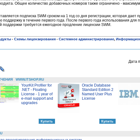
родукта. Общее количество добавочных номеров также ограничено - максиму
тавляется подписка SWM сроком на 1 год со дня регистрации, которая дает 
ю поддержку в течение первого года. После первого года использования для
ой поддержки требуется ежегодное продление лицензии SWM.
одукты
-
Схемы лицензирования
-
Системное администрирование
,
Информацион
Дата 
ЕЧЕНИЯ
WWW.ITSHOP.RU
YourKit Profiler for
Oracle Database
.NET - Floating
Standard Edition 2
License - 1 year of
Named User Plus
e-mail support and
License
upgrades
RU
тва проектирования информационных систем