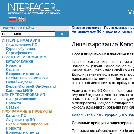
Главная страница
-
Программные пр
РАССЫЛКИ САЙТА
Антивирусное ПО и защита от спама
ИНТЕРНЕТ-МАГАЗИН
Лицензирование Kerio 
Лицензионное ПО
Курсы обучения
Сертификация
Новая лицензионная политика Ker
ОБУЧЕНИЕ И СЕМИНАРЫ
Каталог курсов
Новая политика лицензирования и 
Новости
номера лицензии. Ранее любая лиц
Статьи
Kerio® Web Filter) имела свой соб
Вопросы и ответы
Дополнительные пользователи, модул
Бесплатные семинары
лицензионных номеров. При заказе
Онлайн-курсы
серверной лицензии, к которому эт
Курсы Microsoft On-Demand
Если заказчик ПО Kerio не зарегис
Кафедра МФТИ
ему необходимо самостоятельно ак
ЦЕНТР ТЕСТИРОВАНИЯ
пользователей написать на info@ke
IT-Сертификации
активировать). Вендор активирует 
Новости
консоль администрирования или сай
Статьи
ПРОГРАММНЫЕ ПРОДУКТЫ
Дополнительная информация о ново
Каталог ПО
Лицензиатор ПО
Основные принципы лицензирован
Схемы лицензирования
Новости
Программное обеспечение Kerio ли
Вопросы и ответы