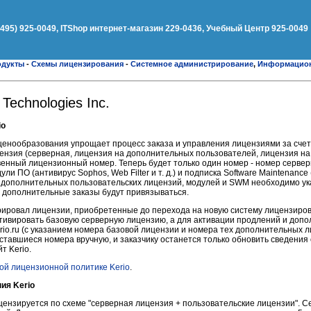
(495) 925-0049, ITShop интернет-магазин 229-0436, Учебный Центр 925-0049
одукты
-
Схемы лицензирования
-
Системное администрирование
,
Информацион
Technologies Inc.
io
ценообразования упрощает процесс заказа и управления лицензиями за счет
ензия (серверная, лицензия на дополнительных пользователей, лицензия на
ственный лицензионный номер. Теперь будет только один номер - номер серве
и ПО (антивирус Sophos, Web Filter и т. д.) и подписка Software Maintenanc
 дополнительных пользовательских лицензий, модулей и SWM необходимо ук
и дополнительные заказы будут привязываться.
трировал лицензии, приобретенные до перехода на новую систему лицензирова
тивировать базовую серверную лицензию, а для активации продлений и доп
rio.ru (с указанием номера базовой лицензии и номера тех дополнительных 
оставшиеся номера вручную, и заказчику останется только обновить сведения
т Kerio.
й лицензионной политике Kerio
.
ия Kerio
цензируется по схеме "серверная лицензия + пользовательские лицензии". 