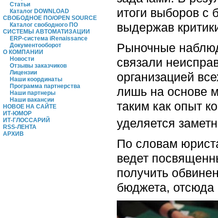
Статьи
итоги выборов с 
Каталог DOWNLOAD
СВОБОДНОЕ ПО/OPEN SOURCE
выдержав критики
Каталог свободного ПО
СИСТЕМЫ АВТОМАТИЗАЦИИ
ERP-система iRenaissance
Рыночные наблюд
Документооборот
О КОМПАНИИ
связали неисправ
Новости
Отзывы заказчиков
Лицензии
организацией все
Наши координаты
Программа партнерства
лишь на основе 
Наши партнеры
Наши вакансии
таким как опыт к
НОВОЕ НА САЙТЕ
ИТ-ЮМОР
уделяется заметн
ИТ-ГЛОССАРИЙ
RSS-ЛЕНТА
АРХИВ
По словам юриста
ведет посвященны
получить обвинен
бюджета, отсюда 