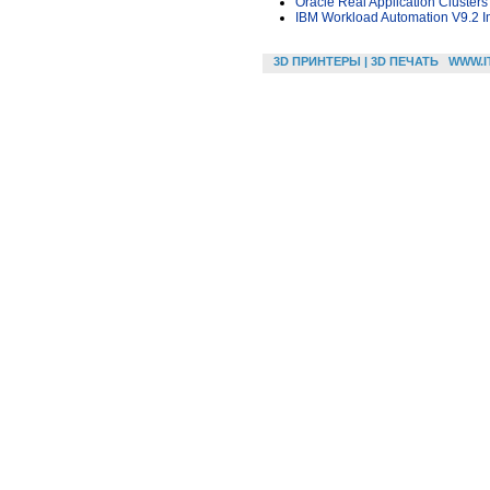
Oracle Real Application Clusters
IBM Workload Automation V9.2 I
3D ПРИНТЕРЫ | 3D ПЕЧАТЬ
WWW.I