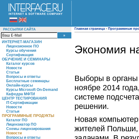
Главная страница
-
Программные пр
РАССЫЛКИ САЙТА
ИНТЕРНЕТ-МАГАЗИН
Экономия на
Лицензионное ПО
Курсы обучения
Сертификация
ОБУЧЕНИЕ И СЕМИНАРЫ
Каталог курсов
Новости
Статьи
Выборы в органы
Вопросы и ответы
Бесплатные семинары
ноябре 2014 года
Онлайн-курсы
Курсы Microsoft On-Demand
Кафедра МФТИ
системе подсчета
ЦЕНТР ТЕСТИРОВАНИЯ
IT-Сертификации
решении.
Новости
Статьи
ПРОГРАММНЫЕ ПРОДУКТЫ
Новая компьютерн
Каталог ПО
Лицензиатор ПО
жителей Польши,
Схемы лицензирования
Новости
задачами. В рез
Вопросы и ответы