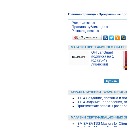
Главная страница
-
Программные пр
Распечатать »
Правила публикации »
Рекомендовать »
Поделиться…
МАГАЗИН ПРОГРАММНОГО ОБЕСП
GFI LanGuard
подписка на 1
год (25-49
лицензий)
КУРСЫ ОБУЧЕНИЯ
WWW.ITSHOP.
ITIL 4 Создание, поставка и под
ITIL 4 Задание направления, п
Практические аспекты разраб
МАГАЗИН СЕРТИФИКАЦИОННЫХ Э
IBM EMEA TSS Mastery for Clien