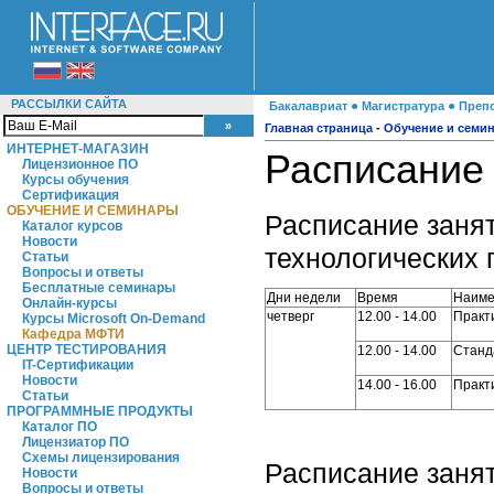
РАССЫЛКИ САЙТА
●
●
Бакалавриат
Магистратура
Препо
Главная страница
-
Обучение и семи
ИНТЕРНЕТ-МАГАЗИН
Расписание
Лицензионное ПО
Курсы обучения
Сертификация
ОБУЧЕНИЕ И СЕМИНАРЫ
Расписание заня
Каталог курсов
Новости
технологических 
Статьи
Вопросы и ответы
Бесплатные семинары
Дни недели
Время
Наиме
Онлайн-курсы
четверг
12.00 - 14.00
Практ
Курсы Microsoft On-Demand
Кафедра МФТИ
ЦЕНТР ТЕСТИРОВАНИЯ
12.00 - 14.00
Станд
IT-Сертификации
Новости
14.00 - 16.00
Практ
Статьи
ПРОГРАММНЫЕ ПРОДУКТЫ
Каталог ПО
Лицензиатор ПО
Схемы лицензирования
Расписание заня
Новости
Вопросы и ответы