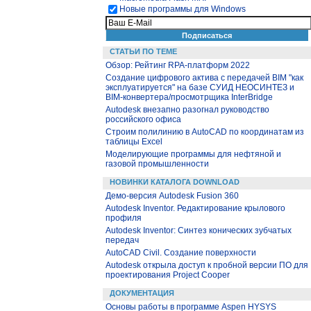
Новые программы для Windows
СТАТЬИ ПО ТЕМЕ
Обзор: Рейтинг RPA-платформ 2022
Создание цифрового актива с передачей BIM "как
эксплуатируется" на базе СУИД НЕОСИНТЕЗ и
BIM-конвертера/просмотрщика InterBridge
Autodesk внезапно разогнал руководство
российского офиса
Строим полилинию в AutoCAD по координатам из
таблицы Excel
Моделирующие программы для нефтяной и
газовой промышленности
НОВИНКИ КАТАЛОГА DOWNLOAD
Демо-версия Autodesk Fusion 360
Autodesk Inventor. Редактирование крылового
профиля
Autodesk Inventor: Синтез конических зубчатых
передач
AutoCAD Civil. Создание поверхности
Autodesk открыла доступ к пробной версии ПО для
проектирования Project Cooper
ДОКУМЕНТАЦИЯ
Основы работы в программе Aspen HYSYS