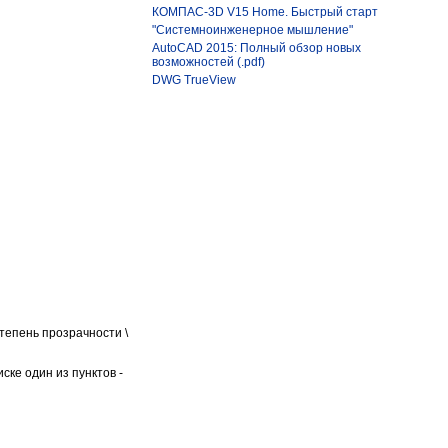
КОМПАС-3D V15 Home. Быстрый старт
"Системноинженерное мышление"
AutoCAD 2015: Полный обзор новых
возможностей (.pdf)
DWG TrueView
тепень прозрачности \
ске один из пунктов -