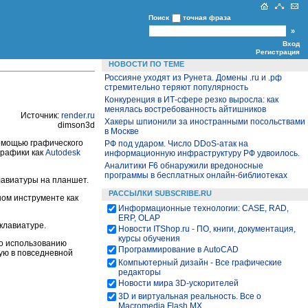
Поиск
точная фраза
Вход
Регистрация
НОВОСТИ ПО ТЕМЕ
Россияне уходят из Рунета. Домены .ru и .рф
стремительно теряют популярность
Конкуренция в ИТ-сфере резко выросла: как
менялась востребованность айтишников
Источник:
render
.ru
Хакеры шпионили за иностранными посольствами
dimson3d
в Москве
помощью графического
РФ под ударом. Число DDoS-атак на
графики как
Autodesk
информационную инфраструктуру РФ удвоилось.
Аналитики F6 обнаружили вредоносные
программы в бесплатных онлайн-библиотеках
лавиатуры на планшет.
РАССЫЛКИ SUBSCRIBE.RU
ном инструменте как
Информационные технологии: CASE, RAD,
ERP, OLAP
клавиатуре.
Новости ITShop.ru - ПО, книги, документация,
курсы обучения
о использованию
Программирование в AutoCAD
ую в повседневной
Компьютерный дизайн - Все графические
редакторы
Новости мира 3D-ускорителей
3D и виртуальная реальность. Все о
Macromedia Flash MX.