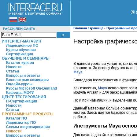
Главная страница
-
Программные пр
РАССЫЛКИ САЙТА
Настройка графическо
ИНТЕРНЕТ-МАГАЗИН
Лицензионное ПО
Курсы обучения
Сертификация
ОБУЧЕНИЕ И СЕМИНАРЫ
Каталог курсов
В данном уроке вы узнаете, как мо
Новости
планшета. За основу берутся планш
Статьи
Maya
.
Вопросы и ответы
Бесплатные семинары
Благодаря возможностям и функцион
Онлайн-курсы
Как известно,
Maya
использует возм
Курсы Microsoft On-Demand
модуль Artisan и для раскрашивани
Кафедра МФТИ
ЦЕНТР ТЕСТИРОВАНИЯ
Но и при навигации, и выделении о
IT-Сертификации
Новости
Данный материал больше ориентиро
Статьи
кистей. Здесь дается базовое опис
ПРОГРАММНЫЕ ПРОДУКТЫ
работе.
Каталог ПО
Лицензиатор ПО
Инструменты Maya основ
Схемы лицензирования
Новости
Для начала давайте взглянем на и
Вопросы и ответы