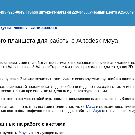
(495) 925-0049, ITShop интернет-магазин 229-0436, Учебный Центр 925-0049
одукты
-
Новости
-
САПР
,
AutoDesk
го планшета для работы с Autodesk Maya
жно оптимизировать работу в программах трехмерной графики и анимации с 
еты Wacom Intuos 3, Wacom Graphire 4 и такое приложение для создания 3D 
алу Intuos 3 можно возложить часть часто используемых функций и кнопок к
ожности кистей практически везде, особенно когда речь заходит о таком мощ
я весов вершин при скининге модели или для текстурирования.
бъектов также можно обойтись применением клавиш планшета, не прибегая к 
ван уже на опытных пользователей, знакомых с
Maya
и её возможностями п
ание настройки графических планшетов для работы с
Maya
которые я использ
анные на работе с кистями
нструменты
Maya
использующие кисти.