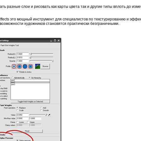
ть разные слои и рисовать как карты цвета так и другие типы вплоть до из
 Effects это мощный инструмент для специалистов по текстурированию и эффек
возможности художников становятся практически безграничными.