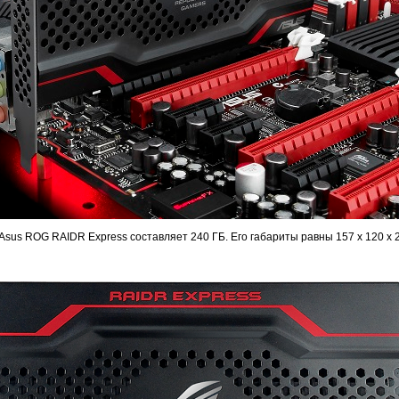
sus ROG RAIDR Express составляет 240 ГБ. Его габариты равны 157 x 120 x 