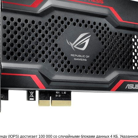
унду (IOPS) достигает 100 000 со случайными блоками данных 4 КБ. Указанн