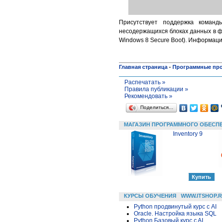
Присутствует поддержка команд
несодержащихся блоках данных в ф
Windows 8 Secure Boot). Информаци
Главная страница
-
Программные пр
Распечатать »
Правила публикации »
Рекомендовать »
Поделиться…
МАГАЗИН ПРОГРАММНОГО ОБЕСП
Inventory 9
КУРСЫ ОБУЧЕНИЯ
WWW.ITSHOP.
Python продвинутый курс с AI
Oracle. Настройка языка SQL
Python Базовый курс c AI