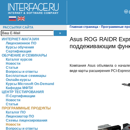
Главная страница
-
Программные пр
РАССЫЛКИ САЙТА
Asus ROG RAIDR Expr
ИНТЕРНЕТ-МАГАЗИН
Лицензионное ПО
поддеживающим фун
Курсы обучения
Сертификация
ОБУЧЕНИЕ И СЕМИНАРЫ
Каталог курсов
Новости
Компания Asus объявила о начале
Статьи
виде карты расширения PCI-Express
Вопросы и ответы
Бесплатные семинары
Онлайн-курсы
Курсы Microsoft On-Demand
Кафедра МФТИ
ЦЕНТР ТЕСТИРОВАНИЯ
IT-Сертификации
Новости
Статьи
ПРОГРАММНЫЕ ПРОДУКТЫ
Каталог ПО
Лицензиатор ПО
Схемы лицензирования
Новости
Вопросы и ответы