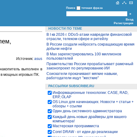
Поиск
точная фраза
Вход
Регистрация
НОВОСТИ ПО ТЕМЕ
В I кв 2026 г. DDoS-атаки навредили финансовой
отрасли, телеком-сфере и ритейлу
лем,
В России создали нейросеть сокращающую время
добычи нефти
В Max зарегистрировались 100 миллионов
пользователей
Источник:
asus
Правительство России прорабатывает рамочный
законопроект по регулированию ИИ
накопитель выполнен в
Cоискатели прокачивают мягкие навыки,
е в мощных игровых ПК.
работодатели ищут "жесткие"
РАССЫЛКИ SUBSCRIBE.RU
Информационные технологии: CASE, RAD,
ERP, OLAP
OS Linux для начинающих. Новости + статьи +
обзоры + ссылки
Один день системного администратора
Каждый день новые драйверы для вашего
компьютера!
Мастерская программиста
Corel DRAW - от идеи до реализации