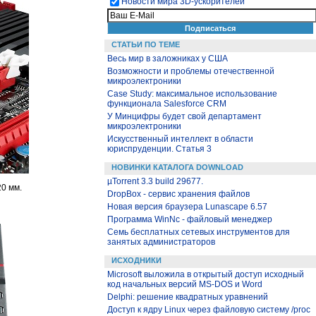
Новости мира 3D-ускорителей
СТАТЬИ ПО ТЕМЕ
Весь мир в заложниках у США
Возможности и проблемы отечественной
микроэлектроники
Case Study: максимальное использование
функционала Salesforce CRM
У Минцифры будет свой департамент
микроэлектроники
Искусственный интеллект в области
юриспруденции. Статья 3
НОВИНКИ КАТАЛОГА DOWNLOAD
µTorrent 3.3 build 29677.
20 мм.
DropBox - сервис хранения файлов
Новая версия браузера Lunascape 6.57
Программа WinNc - файловый менеджер
Семь бесплатных сетевых инструментов для
занятых администраторов
ИСХОДНИКИ
Microsoft выложила в открытый доступ исходный
код начальных версий MS-DOS и Word
Delphi: решение квадратных уравнений
Доступ к ядру Linux через файловую систему /proc