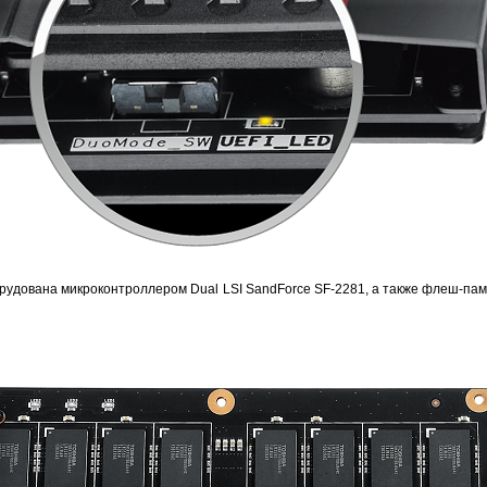
рудована микроконтроллером Dual LSI SandForce SF-2281, а также флеш-пам