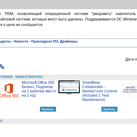
ы TRIM, позволяющей операционной системе "уведомить" накопител
айловой системе, которые могут быть удалены. Поддерживаются ОС Windows 
я о цене не сообщается.
одукты
-
Новости
-
Прикладное ПО
,
Драйверы
Дата п
ЕЧЕНИЯ
WWW.ITSHOP.RU
Microsoft Office 365
SmartBear
Бизнес. Подписка
Collaborator -
на 1 рабочее место
Named User License
на 1 год
(Includes 1 Year
Maintenance)
RU