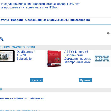
inux для начинающих. Новости, статьи, обзоры, ссылки"
пке программ в интернет магазине ITShop
одукты
-
Новости
-
Операционные системы Linux
,
Прикладное ПО
Да
ЕЧЕНИЯ
WWW.ITSHOP.RU
DevExpress /
ABBYY Lingvo x6
ASP.NET
Европейская
Subscription
Домашняя версия,
электронный ключ
RU
 жизненным циклом требований