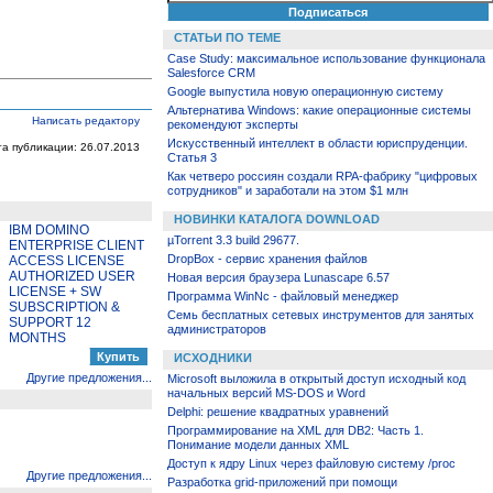
СТАТЬИ ПО ТЕМЕ
Case Study: максимальное использование функционала
Salesforce CRM
Google выпустила новую операционную систему
Альтернатива Windows: какие операционные системы
Написать редактору
рекомендуют эксперты
Искусственный интеллект в области юриспруденции.
та публикации: 26.07.2013
Статья 3
Как четверо россиян создали RPA-фабрику "цифровых
сотрудников" и заработали на этом $1 млн
НОВИНКИ КАТАЛОГА DOWNLOAD
IBM DOMINO
µTorrent 3.3 build 29677.
ENTERPRISE CLIENT
DropBox - сервис хранения файлов
ACCESS LICENSE
AUTHORIZED USER
Новая версия браузера Lunascape 6.57
LICENSE + SW
Программа WinNc - файловый менеджер
SUBSCRIPTION &
Семь бесплатных сетевых инструментов для занятых
SUPPORT 12
администраторов
MONTHS
ИСХОДНИКИ
Другие предложения...
Microsoft выложила в открытый доступ исходный код
начальных версий MS-DOS и Word
Delphi: решение квадратных уравнений
Программирование на XML для DB2: Часть 1.
Понимание модели данных XML
Доступ к ядру Linux через файловую систему /proc
Другие предложения...
Разработка grid-приложений при помощи