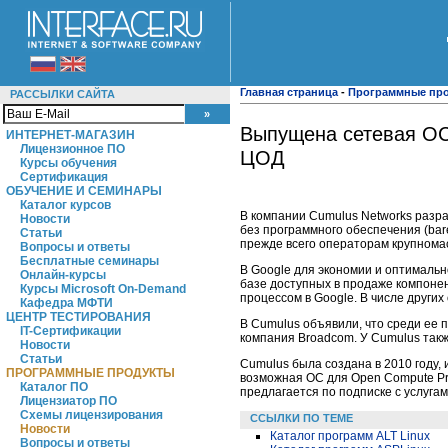
Главная страница
-
Программные пр
РАССЫЛКИ САЙТА
Выпущена сетевая ОС
ИНТЕРНЕТ-МАГАЗИН
Лицензионное ПО
ЦОД
Курсы обучения
Сертификация
ОБУЧЕНИЕ И СЕМИНАРЫ
Каталог курсов
В компании Cumulus Networks разр
Новости
без программного обеспечения (bar
Статьи
прежде всего операторам крупномас
Вопросы и ответы
Бесплатные семинары
В Google для экономии и оптималь
Онлайн-курсы
базе доступных в продаже компонен
Курсы Microsoft On-Demand
процессом в Google. В числе других
Кафедра МФТИ
ЦЕНТР ТЕСТИРОВАНИЯ
В Cumulus объявили, что среди ее 
IT-Сертификации
компания Broadcom. У Cumulus такж
Новости
Статьи
Cumulus была создана в 2010 году, 
ПРОГРАММНЫЕ ПРОДУКТЫ
возможная ОС для Open Compute Pro
Каталог ПО
предлагается по подписке с услуга
Лицензиатор ПО
Схемы лицензирования
ССЫЛКИ ПО ТЕМЕ
Новости
Каталог программ ALT Linux
Вопросы и ответы