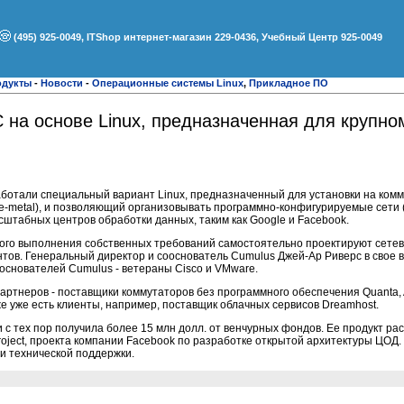
(495) 925-0049, ITShop интернет-магазин 229-0436, Учебный Центр 925-0049
одукты
-
Новости
-
Операционные системы Linux
,
Прикладное ПО
 на основе Linux, предназначенная для крупн
аботали специальный вариант Linux, предназначенный для установки на ком
e-metal), и позволяющий организовывать программно-конфигурируемые сети 
штабных центров обработки данных, таким как Google и Facebook.
ного выполнения собственных требований самостоятельно проектируют сете
тов. Генеральный директор и сооснователь Cumulus Джей-Ар Риверс в свое 
 основателей Cumulus - ветераны Cisco и VMware.
партнеров - поставщики коммутаторов без программного обеспечения Quanta, 
е уже есть клиенты, например, поставщик облачных сервисов Dreamhost.
и с тех пор получила более 15 млн долл. от венчурных фондов. Ее продукт ра
ject, проекта компании Facebook по разработке открытой архитектуры ЦОД. 
ми технической поддержки.