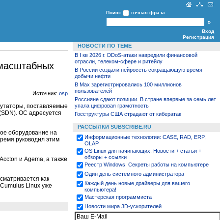
Поиск
точная фраза
Вход
Регистрация
НОВОСТИ ПО ТЕМЕ
В I кв 2026 г. DDoS-атаки навредили финансовой
отрасли, телеком-сфере и ритейлу
омасштабных
В России создали нейросеть сокращающую время
добычи нефти
В Max зарегистрировались 100 миллионов
пользователей
Источник:
osp
Россияне сдают позиции. В стране впервые за семь лет
мутаторы, поставляемые
упала цифровая грамотность
(SDN). ОС адресуется
Госструктуры США страдают от кибератак
РАССЫЛКИ SUBSCRIBE.RU
вое оборудование на
Информационные технологии: CASE, RAD, ERP,
время руководил этим
OLAP
OS Linux для начинающих. Новости + статьи +
обзоры + ссылки
Accton и Agema, а также
Реестр Windows. Секреты работы на компьютере
Один день системного администратора
ссматривается как
Каждый день новые драйверы для вашего
Cumulus Linux уже
компьютера!
Мастерская программиста
Новости мира 3D-ускорителей