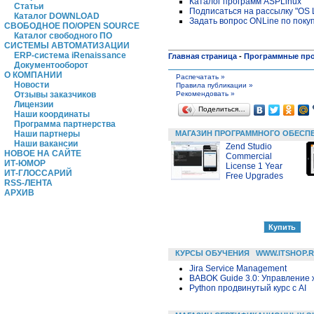
Каталог программ ASPLinux
Статьи
Подписаться на рассылку "OS L
Каталог DOWNLOAD
Задать вопрос ONLine по поку
СВОБОДНОЕ ПО/OPEN SOURCE
Каталог свободного ПО
СИСТЕМЫ АВТОМАТИЗАЦИИ
ERP-система iRenaissance
Главная страница
-
Программные пр
Документооборот
О КОМПАНИИ
Распечатать »
Новости
Правила публикации »
Рекомендовать »
Отзывы заказчиков
Лицензии
Поделиться…
Наши координаты
Программа партнерства
МАГАЗИН ПРОГРАММНОГО ОБЕСП
Наши партнеры
Наши вакансии
Zend Studio
НОВОЕ НА САЙТЕ
Commercial
ИТ-ЮМОР
License 1 Year
ИТ-ГЛОССАРИЙ
Free Upgrades
RSS-ЛЕНТА
АРХИВ
КУРСЫ ОБУЧЕНИЯ
WWW.ITSHOP.
Jira Service Management
BABOK Guide 3.0: Управление
Python продвинутый курс с AI