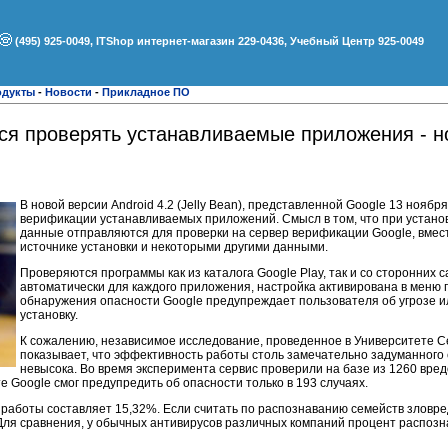
(495) 925-0049, ITShop интернет-магазин 229-0436, Учебный Центр 925-0049
одукты
-
Новости
-
Прикладное ПО
ся проверять устанавливаемые приложения - н
В новой версии Android 4.2 (Jelly Bean), представленной Google 13 ноябр
верификации устанавливаемых приложений. Смысл в том, что при устано
данные отправляются для проверки на сервер верификации Google, вмес
источнике установки и некоторыми другими данными.
Проверяются программы как из каталога Google Play, так и со сторонних 
автоматически для каждого приложения, настройка активирована в меню 
обнаружения опасности Google предупреждает пользователя об угрозе и
установку.
К сожалению, независимое исследование, проведенное в Университете 
показывает, что эффективность работы столь замечательно задуманного 
невысока. Во время эксперимента сервис проверили на базе из 1260 вре
е Google смог предупредить об опасности только в 193 случаях.
 работы составляет 15,32%. Если считать по распознаванию семейств зловр
Для сравнения, у обычных антивирусов различных компаний процент распозн