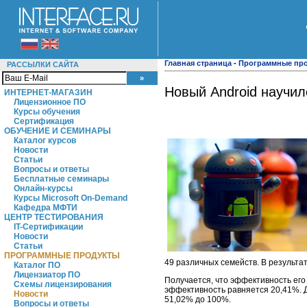
Главная страница
-
Программные пр
РАССЫЛКИ САЙТА
Новый Android научил
ИНТЕРНЕТ-МАГАЗИН
Лицензионное ПО
Курсы обучения
Сертификация
ОБУЧЕНИЕ И СЕМИНАРЫ
Каталог курсов
Новости
Статьи
Вопросы и ответы
Бесплатные семинары
Онлайн-курсы
Курсы Microsoft On-Demand
Кафедра МФТИ
ЦЕНТР ТЕСТИРОВАНИЯ
IT-Сертификации
Новости
Статьи
ПРОГРАММНЫЕ ПРОДУКТЫ
49 различных семейств. В результат
Каталог ПО
Лицензиатор ПО
Получается, что эффективность его
Схемы лицензирования
эффективность равняется 20,41%. 
Новости
51,02% до 100%.
Вопросы и ответы