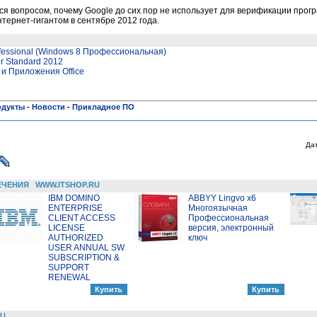
ся вопросом, почему Google до сих пор не использует для верификации про
нтернет-гигантом в сентябре 2012 года.
ofessional (Windows 8 Профессиональная)
r Standard 2012
 и Приложения Office
одукты
-
Новости
-
Прикладное ПО
Да
ЕЧЕНИЯ
WWW.ITSHOP.RU
IBM DOMINO
ABBYY Lingvo x6
ENTERPRISE
Многоязычная
CLIENT ACCESS
Профессиональная
LICENSE
версия, электронный
AUTHORIZED
ключ
USER ANNUAL SW
SUBSCRIPTION &
SUPPORT
RENEWAL
RU