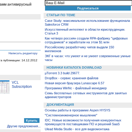
грамм антивирусный
СТАТЬИ ПО ТЕМЕ
Case Study: максимальное использование функционала
Salesforce CRM
Искусственный интеллект в области юриспруденции.
Статья 3
Как четверо россиян создали RPA-фабрику "цифровых
сотрудников" и заработали на этом $1 млн
Российскому разработчику чипов выдали 150
миллионов
Написать редактору
ЭКГ в часах: что умеют и не умеют современные умные
часы
та публикации: 14.12.2012
НОВИНКИ КАТАЛОГА DOWNLOAD
µTorrent 3.3 build 29677.
DropBox - сервис хранения файлов
VCL
Новая версия браузера Lunascape 6.57
Subscription
Программа WinNc - файловый менеджер
Семь бесплатных сетевых инструментов для занятых
администраторов
ДОКУМЕНТАЦИЯ
Основы работы в программе Aspen HYSYS
"Системноинженерное мышление"
IDC: Новые возможности получения конкурентных
преимуществ поставщиками ПО и решений SaaS
Другие предложения...
Ulead Media Studio - все для видеомонтажа