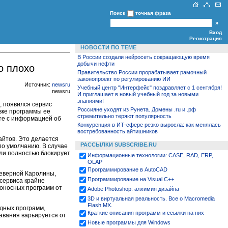
Поиск
точная фраза
Вход
Регистрация
НОВОСТИ ПО ТЕМЕ
В России создали нейросеть сокращающую время
добычи нефти
о плохо
Правительство России прорабатывает рамочный
законопроект по регулированию ИИ
Источник:
newsru
Учебный центр "Интерфейс" поздравляет с 1 сентября!
newsru
И приглашает в новый учебный год за новыми
знаниями!
я, появился сервис
Россияне уходят из Рунета. Домены .ru и .рф
вке программы ее
стремительно теряют популярность
те с информацией об
Конкуренция в ИТ-сфере резко выросла: как менялась
востребованность айтишников
сайтов. Это делается
РАССЫЛКИ SUBSCRIBE.RU
по умолчанию. В случае
ли полностью блокирует
Информационные технологии: CASE, RAD, ERP,
OLAP
Программирование в AutoCAD
Северной Каролины,
Программирование на Visual С++
сервиса крайне
доносных программ от
Adobe Photoshop: алхимия дизайна
3D и виртуальная реальность. Все о Macromedia
Flash MX.
едных программ,
Краткие описания программ и ссылки на них
авания варьируется от
Новые программы для Windows