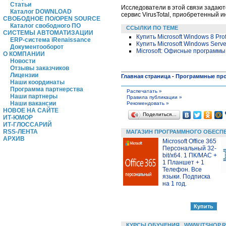
Статьи
Исследователи в этой связи задают
Каталог DOWNLOAD
сервис VirusTotal, приобретенный и
СВОБОДНОЕ ПО/OPEN SOURCE
Каталог свободного ПО
ССЫЛКИ ПО ТЕМЕ
СИСТЕМЫ АВТОМАТИЗАЦИИ
Купить Microsoft Windows 8 Pr
ERP-система iRenaissance
Купить Microsoft Windows Serve
Документооборот
Microsoft: Офисные программы
О КОМПАНИИ
Новости
Отзывы заказчиков
Лицензии
Главная страница
-
Программные пр
Наши координаты
Программа партнерства
Распечатать »
Наши партнеры
Правила публикации »
Наши вакансии
Рекомендовать »
НОВОЕ НА САЙТЕ
Поделиться…
ИТ-ЮМОР
ИТ-ГЛОССАРИЙ
RSS-ЛЕНТА
МАГАЗИН ПРОГРАММНОГО ОБЕСП
АРХИВ
Microsoft Office 365
Персональный 32-
bit/x64. 1 ПК/MAC +
1 Планшет + 1
Телефон. Все
языки. Подписка
на 1 год.
КУРСЫ ОБУЧЕНИЯ
WWW.ITSHOP.