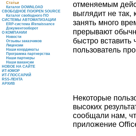
отменяемым дейс
Статьи
Каталог DOWNLOAD
выглядит не так,
СВОБОДНОЕ ПО/OPEN SOURCE
Каталог свободного ПО
СИСТЕМЫ АВТОМАТИЗАЦИИ
занять много вре
ERP-система iRenaissance
Документооборот
прерывают обычны
О КОМПАНИИ
Новости
быстро вставить 
Отзывы заказчиков
Лицензии
пользователь про
Наши координаты
Программа партнерства
Наши партнеры
Наши вакансии
НОВОЕ НА САЙТЕ
ИТ-ЮМОР
ИТ-ГЛОССАРИЙ
RSS-ЛЕНТА
АРХИВ
Некоторые пользо
высоких результа
сообщали нам, чт
приложение Offic