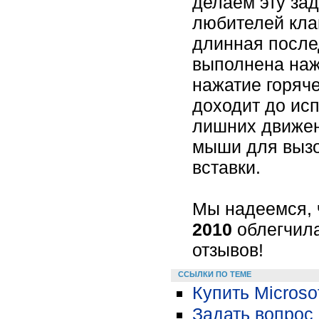
делаем эту за
любителей кла
длинная после
выполнена нажа
нажатие горяч
доходит до ис
лишних движен
мыши для вызо
вставки.
Мы надеемся, 
2010
облегчил
отзывов!
ССЫЛКИ ПО ТЕМЕ
Купить Microsof
Задать вопрос 