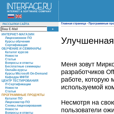
Главная страница
-
Программные пр
РАССЫЛКИ САЙТА
ИНТЕРНЕТ-МАГАЗИН
Улучшенная 
Лицензионное ПО
Курсы обучения
Сертификация
ОБУЧЕНИЕ И СЕМИНАРЫ
Каталог курсов
Новости
Статьи
Меня зовут Мирко
Вопросы и ответы
Бесплатные семинары
разработчиков Off
Онлайн-курсы
Курсы Microsoft On-Demand
Кафедра МФТИ
работе, которую 
ЦЕНТР ТЕСТИРОВАНИЯ
IT-Сертификации
используемой ком
Новости
Статьи
ПРОГРАММНЫЕ ПРОДУКТЫ
Каталог ПО
Несмотря на свою
Лицензиатор ПО
Схемы лицензирования
пользователи ожи
Новости
Вопросы и ответы