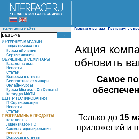
Главная страница
-
Программные пр
РАССЫЛКИ САЙТА
ИНТЕРНЕТ-МАГАЗИН
Акция компа
Лицензионное ПО
Курсы обучения
Сертификация
обновить ва
ОБУЧЕНИЕ И СЕМИНАРЫ
Каталог курсов
Новости
Статьи
Самое по
Вопросы и ответы
Бесплатные семинары
Онлайн-курсы
обеспечен
Курсы Microsoft On-Demand
Кафедра МФТИ
ЦЕНТР ТЕСТИРОВАНИЯ
IT-Сертификации
Новости
Статьи
Только до
15 м
ПРОГРАММНЫЕ ПРОДУКТЫ
Каталог ПО
Лицензиатор ПО
приложений и 
Схемы лицензирования
Новости
Вопросы и ответы