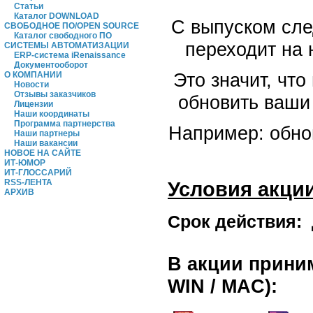
Статьи
Каталог DOWNLOAD
С выпуском сл
СВОБОДНОЕ ПО/OPEN SOURCE
Каталог свободного ПО
переходит на 
СИСТЕМЫ АВТОМАТИЗАЦИИ
ERP-система iRenaissance
Документооборот
Это значит, чт
О КОМПАНИИ
Новости
Отзывы заказчиков
обновить ваши
Лицензии
Наши координаты
Программа партнерства
Например: обно
Наши партнеры
Наши вакансии
НОВОЕ НА САЙТЕ
ИТ-ЮМОР
ИТ-ГЛОССАРИЙ
RSS-ЛЕНТА
Условия акции
АРХИВ
Срок действия: 
В акции прини
WIN / MAC):