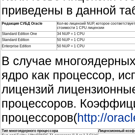
приведены в данной та
Редакция СУБД Oracle
Кол-во лицензий NUP, которое соответствует
стоимости 1 CPU лицензии
Standard Edition One
34 NUP = 1 CPU
Standard Edition
50 NUP = 1 CPU
Enterprise Edition
50 NUP = 1 CPU
В случае многоядерных
ядро как процессор, ис
лицензий лицензионны
процессоров. Коэффиц
процессоров(
http://orac
Тип многоядерного процессора
Лицензионный коэ