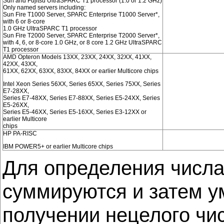
Sun and Fujitsu UltraSPARC T1 processor (1.0 or 1.2 GHz)
Only named servers including:
Sun Fire T1000 Server, SPARC Enterprise T1000 Server*,
with 6 or 8-core
1.0 GHz UltraSPARC T1 processor
Sun Fire T2000 Server, SPARC Enterprise T2000 Server*,
with 4, 6, or 8-core 1.0 GHz, or 8 core 1.2 GHz UltraSPARC
T1 processor
AMD Opteron Models 13XX, 23XX, 24XX, 32XX, 41XX,
42XX, 43XX,
61XX, 62XX, 63XX, 83XX, 84XX or earlier Multicore chips
Intel Xeon Series 56XX, Series 65XX, Series 75XX, Series
E7-28XX,
Series E7-48XX, Series E7-88XX, Series E5-24XX, Series
E5-26XX,
Series E5-46XX, Series E5-16XX, Series E3-12XX or
earlier Multicore
chips
HP PA-RISC
IBM POWER5+ or earlier Multicore chips
Для определения числа 
суммируются и затем у
получении нецелого чис