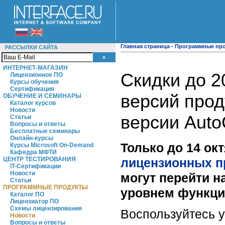
Главная страница
-
Программные пр
РАССЫЛКИ САЙТА
ИНТЕРНЕТ-МАГАЗИН
Скидки до 
Лицензионное ПО
Курсы обучения
Сертификация
версий прод
ОБУЧЕНИЕ И СЕМИНАРЫ
Каталог курсов
Новости
версии Aut
Статьи
Вопросы и ответы
Бесплатные семинары
Онлайн-курсы
Только до 14 ок
Курсы Microsoft On-Demand
Кафедра МФТИ
лицензионных п
ЦЕНТР ТЕСТИРОВАНИЯ
IT-Сертификации
Новости
могут перейти н
Статьи
ПРОГРАММНЫЕ ПРОДУКТЫ
уровнем функци
Каталог ПО
Лицензиатор ПО
Схемы лицензирования
Воспользуйтесь 
Новости
Вопросы и ответы