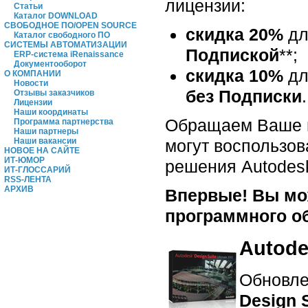
лицензии:
Статьи
Каталог DOWNLOAD
СВОБОДНОЕ ПО/OPEN SOURCE
скидка 20%
дл
Каталог свободного ПО
СИСТЕМЫ АВТОМАТИЗАЦИИ
Подпиской
**;
ERP-система iRenaissance
Документооборот
скидка 10%
дл
О КОМПАНИИ
Новости
без Подписки
.
Отзывы заказчиков
Лицензии
Наши координаты
Обращаем Ваше в
Программа партнерства
Наши партнеры
могут воспользов
Наши вакансии
НОВОЕ НА САЙТЕ
ИТ-ЮМОР
решения Autodes
ИТ-ГЛОССАРИЙ
RSS-ЛЕНТА
АРХИВ
Впервые! Вы мож
программного о
Autode
Обновле
Design 