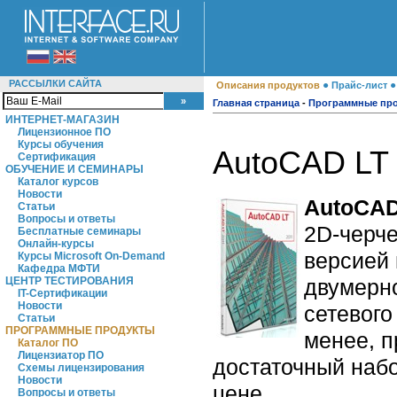
РАССЫЛКИ САЙТА
●
Описания продуктов
Прайс-лист
Главная страница
-
Программные пр
ИНТЕРНЕТ-МАГАЗИН
Лицензионное ПО
Курсы обучения
AutoCAD LT
Сертификация
ОБУЧЕНИЕ И СЕМИНАРЫ
Каталог курсов
Новости
AutoCAD
Статьи
Вопросы и ответы
2D-черче
Бесплатные семинары
Онлайн-курсы
версией
Курсы Microsoft On-Demand
Кафедра МФТИ
двумерно
ЦЕНТР ТЕСТИРОВАНИЯ
IT-Сертификации
Новости
сетевого
Статьи
ПРОГРАММНЫЕ ПРОДУКТЫ
менее, п
Каталог ПО
Лицензиатор ПО
достаточный наб
Схемы лицензирования
Новости
цене.
Вопросы и ответы