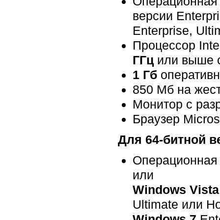
Операционная 
версии Enterpr
Enterprise, Ul
Процессор Inte
ГГц
или выше с
1 Гб
оперативн
850 Мб на жест
Монитор с разр
Браузер Microso
Для 64-битной в
Операционная
или
Windows Vista
Ultimate или 
Windows 7
Ent