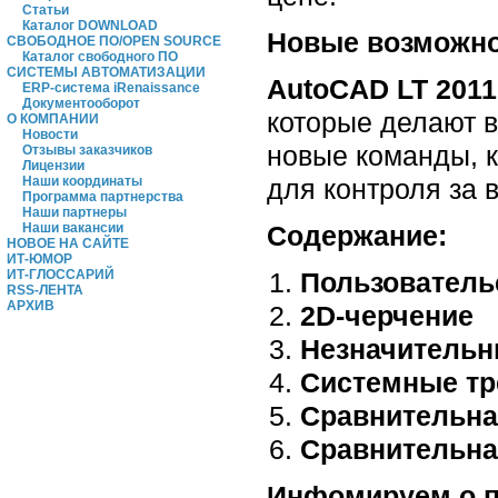
Статьи
Каталог DOWNLOAD
Новые возможно
СВОБОДНОЕ ПО/OPEN SOURCE
Каталог свободного ПО
СИСТЕМЫ АВТОМАТИЗАЦИИ
AutoCAD LT 2011
ERP-система iRenaissance
Документооборот
которые делают 
О КОМПАНИИ
Новости
новые команды, 
Отзывы заказчиков
Лицензии
для контроля за 
Наши координаты
Программа партнерства
Наши партнеры
Содержание:
Наши вакансии
НОВОЕ НА САЙТЕ
ИТ-ЮМОР
Пользователь
ИТ-ГЛОССАРИЙ
RSS-ЛЕНТА
АРХИВ
2D-черчение
Незначительн
Системные тр
Сравнительна
Сравнительна
Инфомируем о п