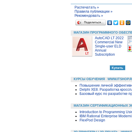
Распечатать »
Правила публикации »
Рекомендовать »
Поделиться…
МАГАЗИН ПРОГРАММНОГО ОБЕСП
AutoCAD LT 2022
Commercial New
Single-user ELD
Annual
Subscription
КУРСЫ ОБУЧЕНИЯ
WWW.ITSHOP.
Повышение личной эффективн
Delphi XE8. Разработка крос
Базовый курс по разработке пр
МАГАЗИН СЕРТИФИКАЦИОННЫХ Э
Introduction to Programming U
IBM Rational Enterprise Moderni
FlexPod Design
3D ПРИНТЕРЫ | 3D ПЕЧАТЬ
WWW.I