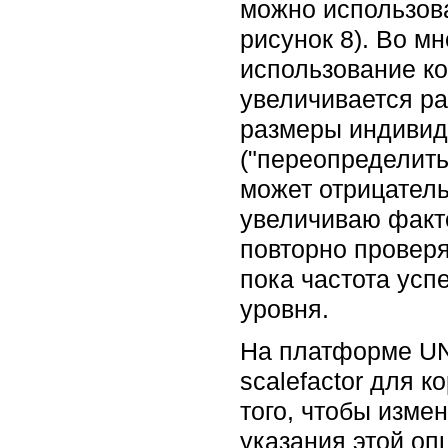
можно использова
рисунок 8). Во м
использование к
увеличивается ра
размеры индивиду
("переопределить
может отрицатель
увеличиваю факт
повторно проверя
пока частота ус
уровня.
На платформе UNIX
scalefactor для к
того, чтобы изме
указания этой оп