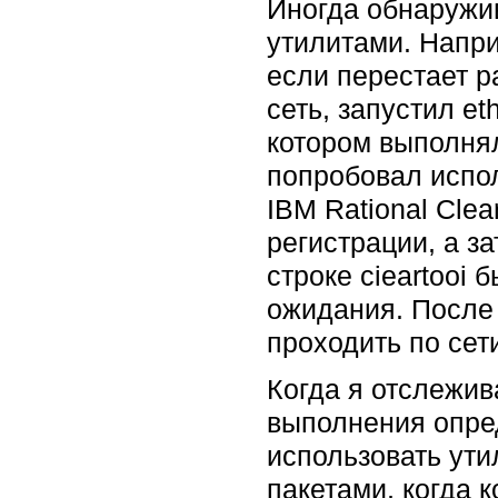
Иногда обнаружив
утилитами. Напри
если перестает р
сеть, запустил et
котором выполнял
попробовал испол
IBM Rational Cle
регистрации, а з
строке cieartooi
ожидания. После 
проходить по сети
Когда я отслежи
выполнения опред
использовать ути
пакетами, когда 