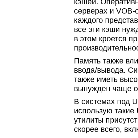
кэшей. Оперативн
серверах и VOB-с
каждого предста
все эти кэши нуж
в этом кроется п
производительнос
Память также вли
ввода/вывода. С
также иметь высо
вынужден чаще о
В системах под U
использую такие U
утилиты присутств
скорее всего, вкл