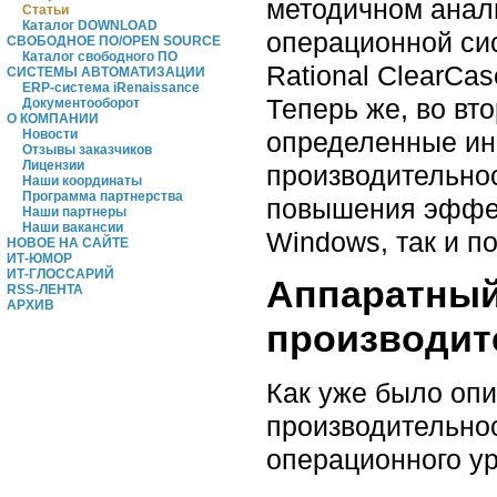
методичном анали
Статьи
Каталог DOWNLOAD
операционной сис
СВОБОДНОЕ ПО/OPEN SOURCE
Каталог свободного ПО
Rational ClearCa
СИСТЕМЫ АВТОМАТИЗАЦИИ
ERP-система iRenaissance
Теперь же, во вто
Документооборот
О КОМПАНИИ
определенные инс
Новости
Отзывы заказчиков
Лицензии
производительно
Наши координаты
Программа партнерства
повышения эффек
Наши партнеры
Наши вакансии
Windows, так и п
НОВОЕ НА САЙТЕ
ИТ-ЮМОР
ИТ-ГЛОССАРИЙ
Аппаратный
RSS-ЛЕНТА
АРХИВ
производит
Как уже было опи
производительнос
операционного ур