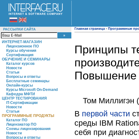
Главная страница
-
Программные пр
РАССЫЛКИ САЙТА
ИНТЕРНЕТ-МАГАЗИН
Принципы т
Лицензионное ПО
Курсы обучения
Сертификация
производител
ОБУЧЕНИЕ И СЕМИНАРЫ
Каталог курсов
Новости
Повышение 
Статьи
Вопросы и ответы
Бесплатные семинары
Онлайн-курсы
Курсы Microsoft On-Demand
Кафедра МФТИ
Том Миллигэн (T
ЦЕНТР ТЕСТИРОВАНИЯ
IT-Сертификации
Новости
В
первой части
ст
Статьи
ПРОГРАММНЫЕ ПРОДУКТЫ
Каталог ПО
среды IBM Ration
Лицензиатор ПО
Схемы лицензирования
себя при диагнос
Новости
Вопросы и ответы