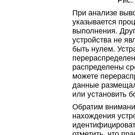
Рис.
При анализе выво
указывается про
выполнения. Друг
устройства не яв
быть нулем. Уст
перераспределен
распределены сре
можете перерасп
данные размещал
или установить 
Обратим внимание
нахождения устро
идентифицироват
отметить, что пр