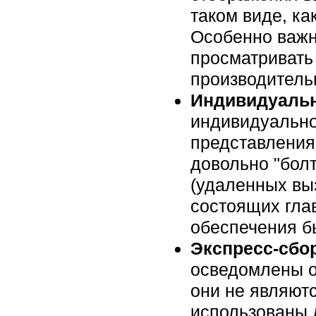
таком виде, ка
Особенно важн
просматривать
производитель
Индивидуальн
индивидуально
представления 
довольно "бол
(удаленных вы
состоящих гла
обеспечения б
Экспресс-сбор
осведомлены о
они не являют
использованы 