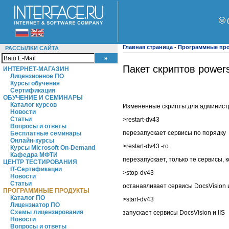
Главная страница
-
Программные пр
РАССЫЛКИ САЙТА
Пакет скриптов powers
ИНТЕРНЕТ-МАГАЗИН
Лицензионное ПО
Курсы обучения
Сертификация
ОБУЧЕНИЕ И СЕМИНАРЫ
Каталог курсов
Измененные скрипты для админист
Новости
Статьи
>restart-dv43
Вопросы и ответы
перезапускает сервисы по порядку
Бесплатные семинары
Онлайн-курсы
>restart-dv43 -ro
Курсы Microsoft On-Demand
Кафедра МФТИ
перезапускает, только те сервисы, 
ЦЕНТР ТЕСТИРОВАНИЯ
IT-Сертификации
>stop-dv43
Новости
Статьи
останавливает сервисы DocsVision и
ПРОГРАММНЫЕ ПРОДУКТЫ
Каталог ПО
>start-dv43
Лицензиатор ПО
Схемы лицензирования
запускает сервисы DocsVision и IIS
Новости
Вопросы и ответы