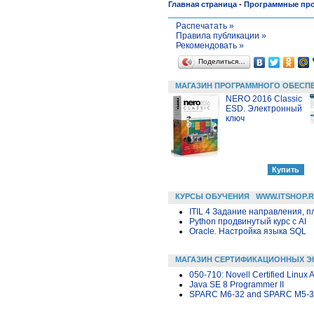
Главная страница
-
Программные пр
Распечатать »
Правила публикации »
Рекомендовать »
Поделиться…
МАГАЗИН ПРОГРАММНОГО ОБЕСП
NERO 2016 Classic
ESD. Электронный
ключ
КУРСЫ ОБУЧЕНИЯ
WWW.ITSHOP.
ITIL 4 Задание направления, п
Python продвинутый курс с AI
Oracle. Настройка языка SQL
МАГАЗИН СЕРТИФИКАЦИОННЫХ Э
050-710: Novell Certified Linux 
Java SE 8 Programmer II
SPARC M6-32 and SPARC M5-32 S