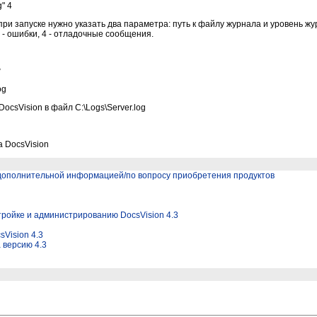
g" 4
при запуске нужно указать два параметра: путь к файлу журнала и уровень жу
 - ошибки, 4 - отладочные сообщения.
w
og
csVision в файл C:\Logs\Server.log
 DocsVision
 дополнительной информацией/по вопросу приобретения продуктов
стройке и администрированию DocsVision 4.3
Vision 4.3
 версию 4.3