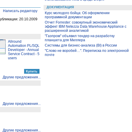
ДОКУМЕНТАЦИЯ
Написать редактору
Курс молодого бойца: Об оформлении
программной документации
убликации: 20.10.2009
Отчет Forrester: совокупный экономический
эффект IBM Netezza Data Warehouse Appliance с
расширенной аналитикой
"Газпром" объявил тендер на разработку
планшета для Миллера
Allround
Системы для бизнес-анализа (BI) в России
Automation PL/SQL
Developer - Annual
"Слово не воробей…". Переписка по электронной
Service Contract - 5
почте
users
Другие предложения...
Другие предложения...
Другие предложения...