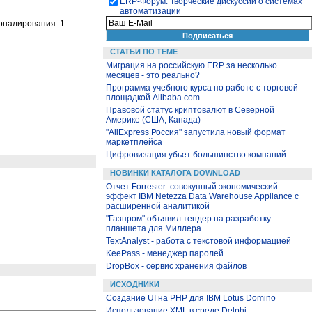
ЕRP-Форум. Творческие дискуссии о системах
автоматизации
рналирования: 1 -
СТАТЬИ ПО ТЕМЕ
Миграция на российскую ERP за несколько
месяцев - это реально?
Программа учебного курса по работе с торговой
площадкой Alibaba.com
Правовой статус криптовалют в Северной
Америке (США, Канада)
"AliExpress Россия" запустила новый формат
маркетплейса
Цифровизация убьет большинство компаний
НОВИНКИ КАТАЛОГА DOWNLOAD
Отчет Forrester: совокупный экономический
эффект IBM Netezza Data Warehouse Appliance с
расширенной аналитикой
"Газпром" объявил тендер на разработку
планшета для Миллера
TextAnalyst - работа с текстовой информацией
KeePass - менеджер паролей
DropBox - сервис хранения файлов
ИСХОДНИКИ
Создание UI на PHP для IBM Lotus Domino
Использование XML в среде Delphi