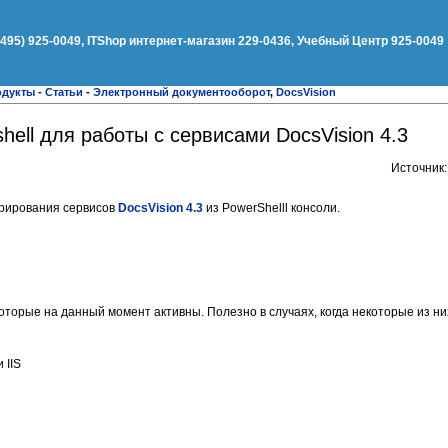
(495) 925-0049, ITShop интернет-магазин 229-0436, Учебный Центр 925-0049
одукты
-
Статьи
-
Электронный документооборот
,
DocsVision
hell для работы с сервисами DocsVision 4.3
Источник
рирования сервисов
DocsVision 4.3
из PowerShelll консоли.
которые на данный момент активны. Полезно в случаях, когда некоторые из н
 IIS