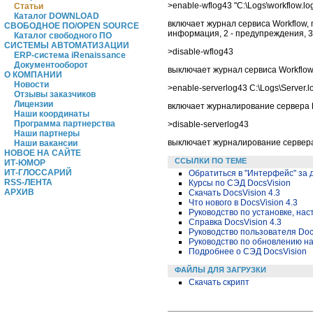
>enable-wflog43 "C:\Logs\workflow.lo
Статьи
Каталог DOWNLOAD
включает журнал сервиса Workflow, 
СВОБОДНОЕ ПО/OPEN SOURCE
информация, 2 - предупреждения, 3
Каталог свободного ПО
СИСТЕМЫ АВТОМАТИЗАЦИИ
>disable-wflog43
ERP-система iRenaissance
Документооборот
выключает журнал сервиса Workflo
О КОМПАНИИ
Новости
>enable-serverlog43 C:\Logs\Server.l
Отзывы заказчиков
Лицензии
включает журналирование сервера Do
Наши координаты
Программа партнерства
>disable-serverlog43
Наши партнеры
выключает журналирование сервера
Наши вакансии
НОВОЕ НА САЙТЕ
ССЫЛКИ ПО ТЕМЕ
ИТ-ЮМОР
ИТ-ГЛОССАРИЙ
Обратиться в "Интерфейс" за
RSS-ЛЕНТА
Курсы по СЭД DocsVision
АРХИВ
Скачать DocsVision 4.3
Что нового в DocsVision 4.3
Руководство по установке, на
Справка DocsVision 4.3
Руководство пользователя Docs
Руководство по обновлению на
Подробнее о СЭД DocsVision
ФАЙЛЫ ДЛЯ ЗАГРУЗКИ
Скачать скрипт