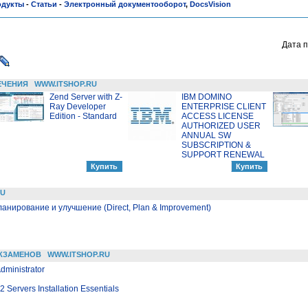
одукты
-
Статьи
-
Электронный документооборот
,
DocsVision
Дата п
ЕЧЕНИЯ
WWW.ITSHOP.RU
Zend Server with Z-
IBM DOMINO
Ray Developer
ENTERPRISE CLIENT
Edition - Standard
ACCESS LICENSE
AUTHORIZED USER
ANNUAL SW
SUBSCRIPTION &
SUPPORT RENEWAL
RU
ланирование и улучшение (Direct, Plan & Improvement)
КЗАМЕНОВ
WWW.ITSHOP.RU
Administrator
ervers Installation Essentials