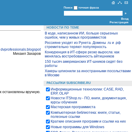
Поиск
точная фраза
Вход
Регистрация
НОВОСТИ ПО ТЕМЕ
В коде, написанном ИИ, больше серьезных
ошибок, чем у живых программистов
Россияне уходят из Рунета. Домены .ru и .рф
стремительно теряют популярность
:
dvprofessionals
.blogspot
Конкуренция в ИТ-сфере резко выросла: как
Михаил Захаров
менялась востребованность айтишников
150 тысяч американских ИТ-шников сидят без
работы
Хакеры шпионили за иностранными посольствами
в Москве
РАССЫЛКИ SUBSCRIBE.RU
Информационные технологии: CASE, RAD,
их остановлены вручную.
ERP, OLAP
Новости ITShop.ru - ПО, книги, документация,
курсы обучения
Мастерская программиста
Компьютерная библиотека: книги, статьи,
полезные ссылки
Краткие описания программ и ссылки на них
Новые программы для Windows