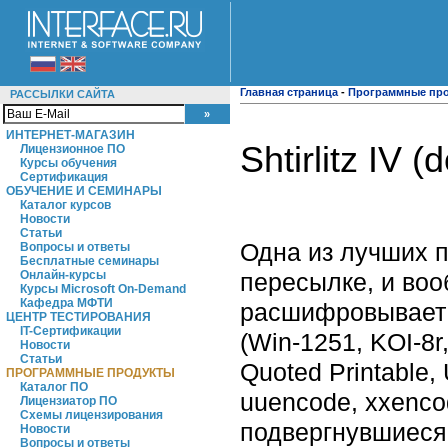
Главная страница
-
Программные пр
РАССЫЛКИ САЙТА
ИНТЕРНЕТ-МАГАЗИН
Shtirlitz IV 
Лицензионное ПО
Курсы обучения
Сертификация
ОБУЧЕНИЕ И СЕМИНАРЫ
Каталог курсов
Новости
Статьи
Одна из лучших 
Вопросы и ответы
Бесплатные семинары
пересылке, и во
Онлайн-курсы
Курсы Microsoft On-Demand
Кафедра МФТИ
расшифровывает 
ЦЕНТР ТЕСТИРОВАНИЯ
IT-Сертификации
(Win-1251, KOI-8
Новости
Статьи
Quoted Printable
ПРОГРАММНЫЕ ПРОДУКТЫ
Каталог ПО
uuencode, xxencod
Лицензиатор ПО
Схемы лицензирования
подвергнувшиеся
Новости
Вопросы и ответы