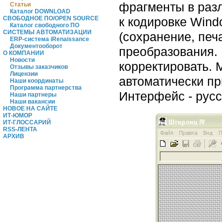
фрагменты в разл
Статьи
Каталог DOWNLOAD
к кодировке Wind
СВОБОДНОЕ ПО/OPEN SOURCE
Каталог свободного ПО
СИСТЕМЫ АВТОМАТИЗАЦИИ
(сохранение, печ
ERP-система iRenaissance
Документооборот
преобразования.
О КОМПАНИИ
Новости
корректировать. 
Отзывы заказчиков
Лицензии
автоматически пр
Наши координаты
Программа партнерства
Интерфейс - русс
Наши партнеры
Наши вакансии
НОВОЕ НА САЙТЕ
ИТ-ЮМОР
ИТ-ГЛОССАРИЙ
RSS-ЛЕНТА
АРХИВ