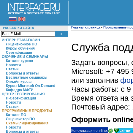
Главная страница
-
Программные пр
РАССЫЛКИ САЙТА
ИНТЕРНЕТ-МАГАЗИН
Служба под
Лицензионное ПО
Курсы обучения
Сертификация
ОБУЧЕНИЕ И СЕМИНАРЫ
Задать вопросы,
Каталог курсов
Новости
Microsoft: +7 495
Статьи
Вопросы и ответы
Бесплатные семинары
или заполнив
фор
Онлайн-курсы
Курсы Microsoft On-Demand
Часы работы: с 9
Кафедра МФТИ
ЦЕНТР ТЕСТИРОВАНИЯ
Время ответа на 
IT-Сертификации
Новости
Почтовый адрес: 1
Статьи
ПРОГРАММНЫЕ ПРОДУКТЫ
Каталог ПО
Оформить online
Лицензиатор ПО
Схемы лицензирования
Новости
Консультация on-line:
Вопросы и ответы