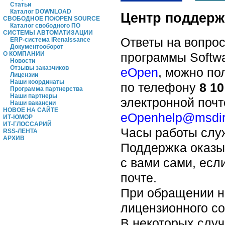
Статьи
Каталог DOWNLOAD
Центр поддерж
СВОБОДНОЕ ПО/OPEN SOURCE
Каталог свободного ПО
СИСТЕМЫ АВТОМАТИЗАЦИИ
Ответы на вопро
ERP-система iRenaissance
Документооборот
О КОМПАНИИ
программы Softwa
Новости
Отзывы заказчиков
eOpen
, можно по
Лицензии
Наши координаты
по телефону
8 10
Программа партнерства
Наши партнеры
электронной поч
Наши вакансии
НОВОЕ НА САЙТЕ
eOpenhelp@msdir
ИТ-ЮМОР
ИТ-ГЛОССАРИЙ
Часы работы служ
RSS-ЛЕНТА
АРХИВ
Поддержка оказыв
с вами сами, есл
почте.
При обращении н
лицензионного с
В некоторых слу