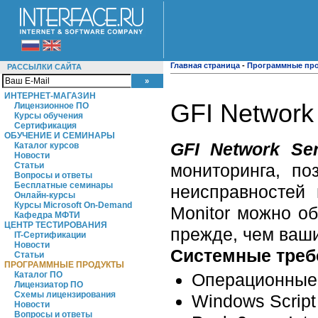
Главная страница
-
Программные пр
РАССЫЛКИ САЙТА
ИНТЕРНЕТ-МАГАЗИН
GFI Network 
Лицензионное ПО
Курсы обучения
Сертификация
ОБУЧЕНИЕ И СЕМИНАРЫ
GFI Network Ser
Каталог курсов
Новости
мониторинга, п
Статьи
Вопросы и ответы
Бесплатные семинары
неисправностей
Онлайн-курсы
Курсы Microsoft On-Demand
Monitor можно о
Кафедра МФТИ
ЦЕНТР ТЕСТИРОВАНИЯ
прежде, чем ваши
IT-Сертификации
Новости
Системные треб
Статьи
ПРОГРАММНЫЕ ПРОДУКТЫ
Операционные 
Каталог ПО
Лицензиатор ПО
Схемы лицензирования
Windows Script 
Новости
Вопросы и ответы