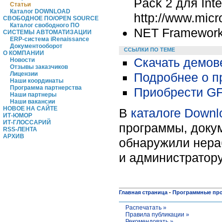
Pack 2 для Inte
Статьи
Каталог DOWNLOAD
http://www.micr
СВОБОДНОЕ ПО/OPEN SOURCE
Каталог свободного ПО
NET Framework
СИСТЕМЫ АВТОМАТИЗАЦИИ
ERP-система iRenaissance
Документооборот
ССЫЛКИ ПО ТЕМЕ
О КОМПАНИИ
Скачать демове
Новости
Отзывы заказчиков
Подробнее о пр
Лицензии
Наши координаты
Программа партнерства
Приобрести GFI 
Наши партнеры
Наши вакансии
НОВОЕ НА САЙТЕ
В
каталоге Downl
ИТ-ЮМОР
ИТ-ГЛОССАРИЙ
программы, докум
RSS-ЛЕНТА
АРХИВ
обнаружили нера
и администратору
Главная страница
-
Программные пр
Распечатать »
Правила публикации »
Рекомендовать »