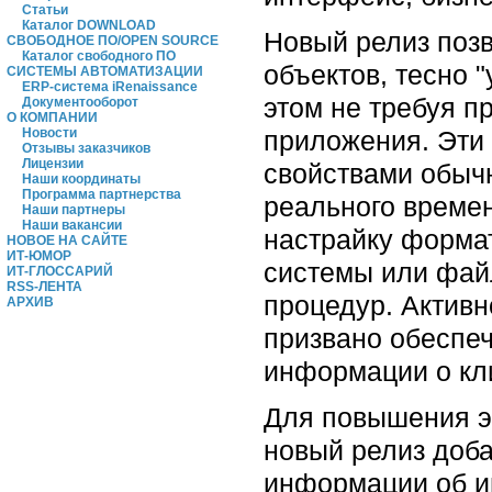
Статьи
Каталог DOWNLOAD
Новый релиз позв
СВОБОДНОЕ ПО/OPEN SOURCE
Каталог свободного ПО
объектов, тесно 
СИСТЕМЫ АВТОМАТИЗАЦИИ
ERP-система iRenaissance
этом не требуя 
Документооборот
О КОМПАНИИ
приложения. Эти
Новости
Отзывы заказчиков
Лицензии
свойствами обычн
Наши координаты
Программа партнерства
реального време
Наши партнеры
Наши вакансии
настрайку формат
НОВОЕ НА САЙТЕ
ИТ-ЮМОР
системы или фай
ИТ-ГЛОССАРИЙ
RSS-ЛЕНТА
процедур. Активн
АРХИВ
призвано обеспе
информации о кл
Для повышения э
новый релиз доба
информации об и