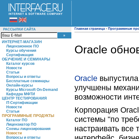
Главная страница
-
Программные пр
РАССЫЛКИ САЙТА
ИНТЕРНЕТ-МАГАЗИН
Oracle обн
Лицензионное ПО
Курсы обучения
Сертификация
ОБУЧЕНИЕ И СЕМИНАРЫ
Каталог курсов
Новости
Статьи
Oracle
выпустила
Вопросы и ответы
Бесплатные семинары
улучшены механи
Онлайн-курсы
Курсы Microsoft On-Demand
Кафедра МФТИ
возможности инт
ЦЕНТР ТЕСТИРОВАНИЯ
IT-Сертификации
Новости
Корпорация Orac
Статьи
ПРОГРАММНЫЕ ПРОДУКТЫ
системы "по треб
Каталог ПО
Лицензиатор ПО
настраивать все 
Схемы лицензирования
Новости
интерфейс, бизн
Вопросы и ответы