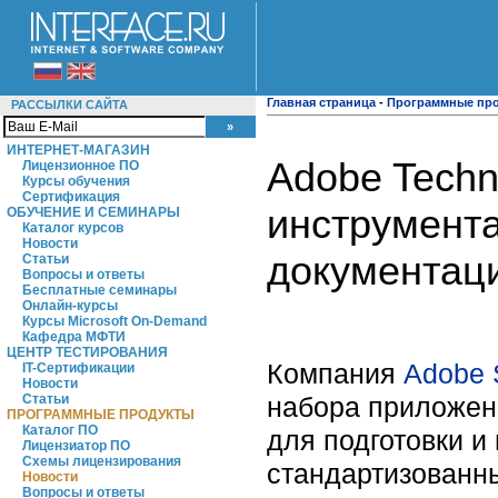
Главная страница
-
Программные пр
РАССЫЛКИ САЙТА
ИНТЕРНЕТ-МАГАЗИН
Adobe Techn
Лицензионное ПО
Курсы обучения
Сертификация
инструмента
ОБУЧЕНИЕ И СЕМИНАРЫ
Каталог курсов
Новости
документац
Статьи
Вопросы и ответы
Бесплатные семинары
Онлайн-курсы
Курсы Microsoft On-Demand
Кафедра МФТИ
ЦЕНТР ТЕСТИРОВАНИЯ
Компания
Adobe 
IT-Сертификации
Новости
набора приложени
Статьи
ПРОГРАММНЫЕ ПРОДУКТЫ
Каталог ПО
для подготовки и
Лицензиатор ПО
Схемы лицензирования
стандартизованн
Новости
Вопросы и ответы