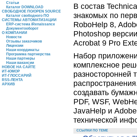
Статьи
В состав Technic
Каталог DOWNLOAD
СВОБОДНОЕ ПО/OPEN SOURCE
знакомых по перв
Каталог свободного ПО
СИСТЕМЫ АВТОМАТИЗАЦИИ
RoboHelp 8, Adob
ERP-система iRenaissance
Документооборот
Photoshop верси
О КОМПАНИИ
Новости
Acrobat 9 Pro Ext
Отзывы заказчиков
Лицензии
Наши координаты
Набор приложений
Программа партнерства
Наши партнеры
комплексное реше
Наши вакансии
НОВОЕ НА САЙТЕ
ИТ-ЮМОР
разносторонней 
ИТ-ГЛОССАРИЙ
RSS-ЛЕНТА
распространения.
АРХИВ
создавать бумаж
PDF, WSF, WebHel
JavaHelp и Adobe
технической инфор
ССЫЛКИ ПО ТЕМЕ