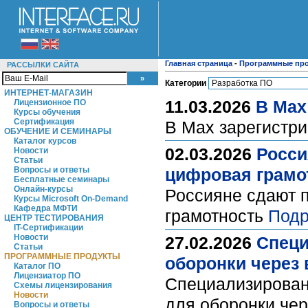
Главная страница
-
Программные пр
РАССЫЛКИ САЙТА
Категории
ИНТЕРНЕТ-МАГАЗИН
11.03.2026
В Max
Лицензионное ПО
Курсы обучения
Сертификация
В Max зарегистр
ОБУЧЕНИЕ И СЕМИНАРЫ
Каталог курсов
02.03.2026
Росси
Новости
Статьи
Вопросы и ответы
цифровая грамо
Бесплатные семинары
Онлайн-курсы
Россияне сдают п
Курсы Microsoft On-Demand
Кафедра МФТИ
грамотность
Подр
ЦЕНТР ТЕСТИРОВАНИЯ
IT-Сертификации
Новости
27.02.2026
Специ
Статьи
ПРОГРАММНЫЕ ПРОДУКТЫ
оборонки через 
Каталог ПО
Лицензиатор ПО
Специализирован
Схемы лицензирования
Новости
для оборонки чер
Вопросы и ответы