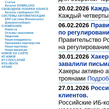
Статьи
Каталог DOWNLOAD
20.02.2026
Кажды
СВОБОДНОЕ ПО/OPEN SOURCE
Каталог свободного ПО
Каждый четверты
СИСТЕМЫ АВТОМАТИЗАЦИИ
ERP-система iRenaissance
Документооборот
06.02.2026
Прави
О КОМПАНИИ
Новости
по регулирован
Отзывы заказчиков
Лицензии
Правительство Р
Наши координаты
Программа партнерства
на регулировани
Наши партнеры
Наши вакансии
НОВОЕ НА САЙТЕ
30.01.2026
Хакер
ИТ-ЮМОР
ИТ-ГЛОССАРИЙ
завалили письм
RSS-ЛЕНТА
АРХИВ
Хакеры активно а
троянами
Подроб
27.01.2026
Росси
клиентов.
Российские ИБ-ко