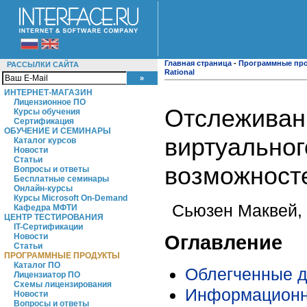
Главная страница
-
Программные пр
РАССЫЛКИ САЙТА
Rational
ИНТЕРНЕТ-МАГАЗИН
Лицензионное ПО
Отслеживан
Курсы обучения
Сертификация
ОБУЧЕНИЕ И СЕМИНАРЫ
виртуальног
Каталог курсов
Новости
Статьи
возможносте
Вопросы и ответы
Бесплатные семинары
Онлайн-курсы
Курсы Microsoft On-Demand
Сьюзен Маквей, 
Кафедра МФТИ
ЦЕНТР ТЕСТИРОВАНИЯ
IT-Сертификации
Оглавление
Новости
Статьи
ПРОГРАММНЫЕ ПРОДУКТЫ
Каталог ПО
Облегченные д
Лицензиатор ПО
Схемы лицензирования
Информационна
Новости
Вопросы и ответы