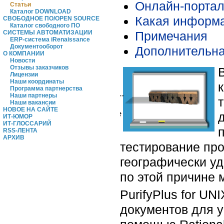
Онлайн-портал
Статьи
Каталог DOWNLOAD
Какая информа
СВОБОДНОЕ ПО/OPEN SOURCE
Каталог свободного ПО
Примечания
СИСТЕМЫ АВТОМАТИЗАЦИИ
ERP-система iRenaissance
Документооборот
Дополнительн
О КОМПАНИИ
Новости
Отзывы заказчиков
Лицензии
Наши координаты
Программа партнерства
Наши партнеры
Наши вакансии
НОВОЕ НА САЙТЕ
ИТ-ЮМОР
ИТ-ГЛОССАРИЙ
RSS-ЛЕНТА
АРХИВ
тестирование про
географически у
по этой причине 
PurifyPlus for UNI
документов для 