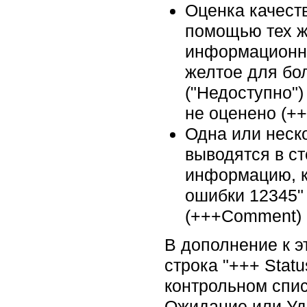
Оценка качест
помощью тех ж
информационно
желтое для бол
("Недоступно"
не оценено (+
Одна или неск
выводятся в с
информацию, к
ошибки 12345"
(+++Comment)
В дополнение к э
строка "+++ Statu
контрольном спи
Ожидание или Уда