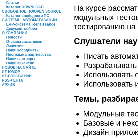
Статьи
На курсе рассмат
Каталог DOWNLOAD
СВОБОДНОЕ ПО/OPEN SOURCE
модульных тесто
Каталог свободного ПО
СИСТЕМЫ АВТОМАТИЗАЦИИ
тестированию на 
ERP-система iRenaissance
Документооборот
О КОМПАНИИ
Новости
Слушатели нау
Отзывы заказчиков
Лицензии
Наши координаты
Писать автома
Программа партнерства
Наши партнеры
Наши вакансии
Разрабатывать
НОВОЕ НА САЙТЕ
ИТ-ЮМОР
Использовать 
ИТ-ГЛОССАРИЙ
RSS-ЛЕНТА
Использовать 
АРХИВ
Темы, разбира
Модульные тест
Базовые и нек
Дизайн приложе