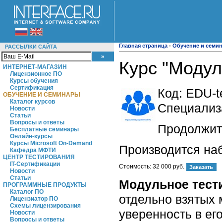
Главная страница
-
Обучение и семи
РАССЫЛКИ САЙТА
Курс "Модул
ИНТЕРНЕТ-МАГАЗИН
Лицензионное ПО
Курсы обучения
Сертификация
Код:
EDU-t
ОБУЧЕНИЕ И СЕМИНАРЫ
Каталог курсов
Специализ
Новости
Статьи
Вопросы и ответы
Продолжите
Бесплатные семинары
Онлайн-курсы
Курсы Microsoft On-Demand
Производится на
Кафедра МФТИ
ЦЕНТР ТЕСТИРОВАНИЯ
IT-Сертификации
Стоимость:
32 000 руб.
Новости
Статьи
Модульное тест
ПРОГРАММНЫЕ ПРОДУКТЫ
Каталог ПО
отдельно взятых 
Лицензиатор ПО
Схемы лицензирования
уверенность в ег
Новости
Вопросы и ответы