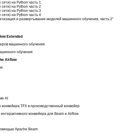
сети) на Python часть 1
сети) на Python часть 2
сети) на Python часть 3
сети) на Python часть 4
атизация и развертывание моделей машинного обучения, часть 2"
low Extended
йеров машинного обучения
машинного обучения
e Airflow
ии
ме AI
о конвейера TFX в производственный конвейер
интерактивного конвейера для Beam и Airflow
 помощью Apache Beam