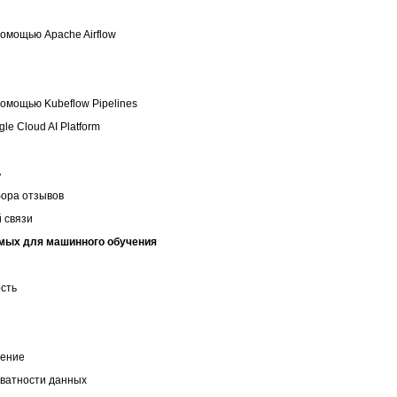
помощью Apache Airflow
помощью Kubeflow Pipelines
e Cloud AI Platform
ь
бора отзывов
й связи
емых для машинного обучения
сть
чение
иватности данных