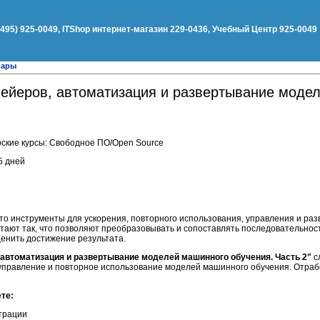
(495) 925-0049, ITShop интернет-магазин 229-0436, Учебный Центр 925-0049
нары
вейеров, автоматизация и развертывание моде
ские курсы: Свободное ПО/Open Source
5 дней
то инструменты для ускорения, повторного использования, управления и ра
тают так, что позволяют преобразовывать и сопоставлять последовательност
енить достижение результата.
 автоматизация и развертывание моделей машинного обучения. Часть 2"
с
управление и повторное использование моделей машинного обучения. Отра
те:
трации