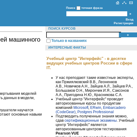
Поиск
точная фраза
Вход
Регистрация
ПОИСК КУРСОВ
лей машинного
Только в названиях
ИНТЕРЕСНЫЕ ФАКТЫ
Учебный центр "Интерфейс" - в десятке
ведущих учебных центров России в сфере
IT.
У нас преподают такие известные эксперты,
как Пржиялковский В.В., Леоненков
А.В., Новичков А.Н., Зайцев А.Л., Зайцев Р.А.,
Большаков О.Н., Мирончик И.Я., Саксонов
звертывания моделей
А.А., Пригодина Н.Ю., Красникова С.А.
ь данных в модели,
Учебный центр "Интерфейс" проводит
авторизованные курсы по продуктам
компаний
Microsoft
,
ERwin
,
Embarcadero
лушатели научатся
(CodeGear)
,
Postgres Professional
ботают основные навыки
Подтвердить полученные знания можно,
сдав
сертификационные экзамены
. Учебный
центр "Интерфейс" является
авторизованным центром тестирования
Pearson VUE