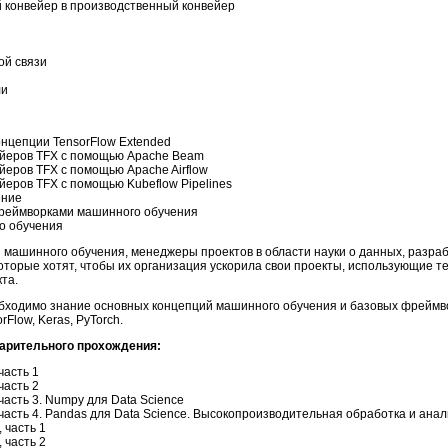
 конвейер в производственный конвейер
ой связи
ли
нцепции TensorFlow Extended
йеров TFX с помощью Apache Beam
еров TFX с помощью Apache Airflow
еров TFX с помощью Kubeflow Pipelines
ение
фреймворками машинного обучения
о обучения
 машинного обучения, менеджеры проектов в области науки о данных, разра
оторые хотят, чтобы их организация ускорила свои проекты, использующие 
та.
бходимо
знание основных концепций машинного обучения и базовых фреймво
Flow, Keras, PyTorch.
арительного прохождения:
часть 1
часть 2
асть 3. Numpy для Data Science
часть 4. Pandas для Data Science. Высокопроизводительная обработка и ана
 часть 1
 часть 2