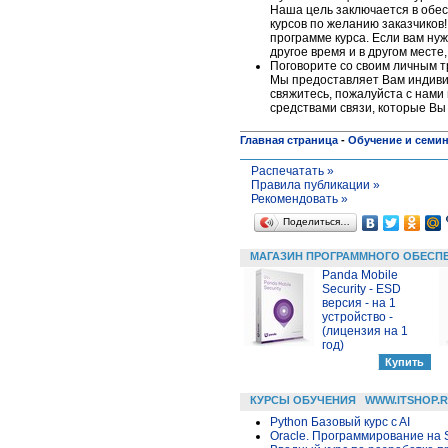
Наша цель заключается в обес
курсов по желанию заказчиков!
программе курса. Если вам нуж
другое время и в другом месте
Поговорите со своим личным 
Мы предоставляет Вам индивид
свяжитесь, пожалуйста c нами 
средствами связи, которые Вы
Главная страница
-
Обучение и семи
Распечатать »
Правила публикации »
Рекомендовать »
Поделиться…
МАГАЗИН ПРОГРАММНОГО ОБЕСП
Panda Mobile
Security - ESD
версия - на 1
устройство -
(лицензия на 1
год)
КУРСЫ ОБУЧЕНИЯ
WWW.ITSHOP.
Python Базовый курс c AI
Oracle. Программирование на 