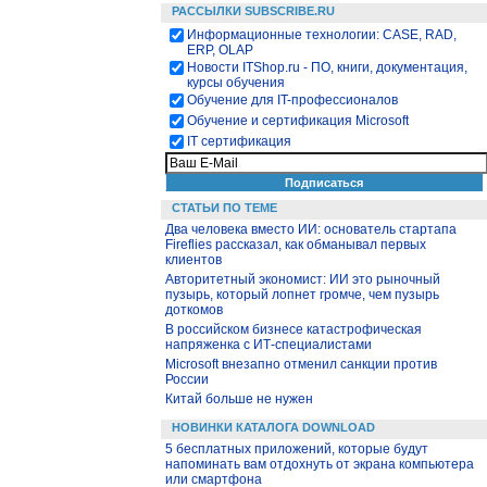
РАССЫЛКИ SUBSCRIBE.RU
Информационные технологии: CASE, RAD,
ERP, OLAP
Новости ITShop.ru - ПО, книги, документация,
курсы обучения
Обучение для IT-профессионалов
Обучение и сертификация Microsoft
IT сертификация
СТАТЬИ ПО ТЕМЕ
Два человека вместо ИИ: основатель стартапа
Fireflies рассказал, как обманывал первых
клиентов
Авторитетный экономист: ИИ это рыночный
пузырь, который лопнет громче, чем пузырь
доткомов
В российском бизнесе катастрофическая
напряженка с ИТ-специалистами
Microsoft внезапно отменил санкции против
России
Китай больше не нужен
НОВИНКИ КАТАЛОГА DOWNLOAD
5 бесплатных приложений, которые будут
напоминать вам отдохнуть от экрана компьютера
или смартфона