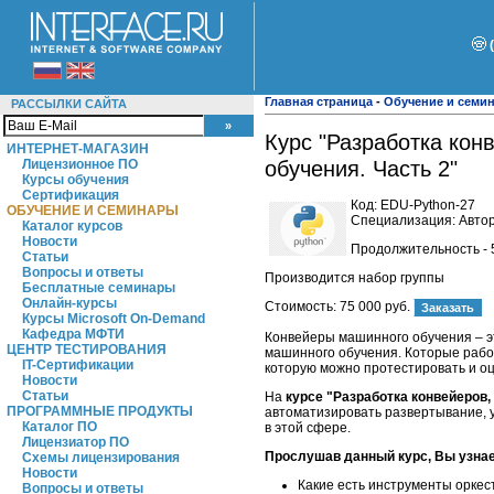
Главная страница
-
Обучение и семи
РАССЫЛКИ САЙТА
Курс "Разработка кон
ИНТЕРНЕТ-МАГАЗИН
Лицензионное ПО
обучения. Часть 2"
Курсы обучения
Сертификация
Код:
EDU-Python-27
ОБУЧЕНИЕ И СЕМИНАРЫ
Специализация: Автор
Каталог курсов
Новости
Продолжительность - 
Статьи
Вопросы и ответы
Производится набор группы
Бесплатные семинары
Онлайн-курсы
Стоимость:
75 000 руб.
Курсы Microsoft On-Demand
Кафедра МФТИ
Конвейеры машинного обучения – э
ЦЕНТР ТЕСТИРОВАНИЯ
машинного обучения. Которые рабо
IT-Сертификации
которую можно протестировать и оц
Новости
Статьи
На
курсе "Разработка конвейеров,
ПРОГРАММНЫЕ ПРОДУКТЫ
автоматизировать развертывание, 
Каталог ПО
в этой сфере.
Лицензиатор ПО
Прослушав данный курс, Вы узнае
Схемы лицензирования
Новости
Какие есть инструменты оркес
Вопросы и ответы