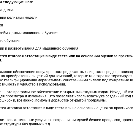
 и следующие шаги
 моделью
ения релизами модели
ов
фреймворками машинного обучения
го обучения
ии и развертывания для машинного обучения
ится итоговая аттестация в виде теста или на основании оценок за практич
я.
мное обеспечение популярно как среди частных лиц, так и среди организац
 на приобретении лицензий для компаний, которые многократно тиражируют
жно квалифицированно дорабатывать собственными силами под конкретные н
гибкость и удобство в использовании.
 — это программное обеспечение с открытым исходным кодом. Исходный ко
 для просмотра и изменения. Это позволяет использовать уже созданный код
ошибок и, возможно, помочь в доработке открытой программы.
тся итоговая аттестация в виде теста или на основании оценок за практичес
ает консалтинговые услуги по построению моделей бизнес-процессов, прое
 структуры баз данных и т.д.