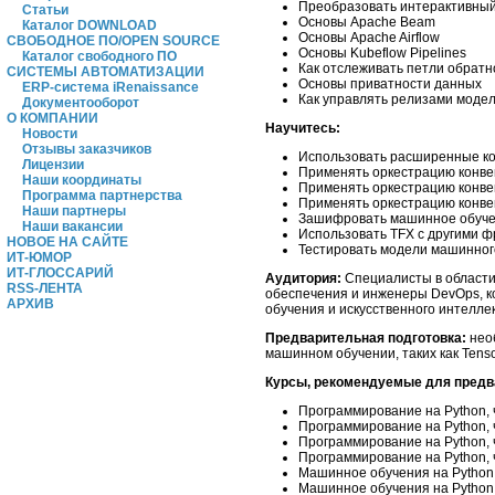
Преобразовать интерактивный
Статьи
Основы Apache Beam
Каталог DOWNLOAD
Основы Apache Airflow
СВОБОДНОЕ ПО/OPEN SOURCE
Основы Kubeflow Pipelines
Каталог свободного ПО
Как отслеживать петли обратн
СИСТЕМЫ АВТОМАТИЗАЦИИ
Основы приватности данных
ERP-система iRenaissance
Как управлять релизами моде
Документооборот
О КОМПАНИИ
Научитесь:
Новости
Отзывы заказчиков
Использовать расширенные ко
Лицензии
Применять оркестрацию конве
Наши координаты
Применять оркестрацию конвей
Программа партнерства
Применять оркестрацию конвей
Наши партнеры
Зашифровать машинное обуч
Наши вакансии
Использовать TFX с другими 
НОВОЕ НА САЙТЕ
Тестировать модели машинног
ИТ-ЮМОР
ИТ-ГЛОССАРИЙ
Аудитория:
Специалисты в области
RSS-ЛЕНТА
обеспечения и инженеры DevOps, к
АРХИВ
обучения и искусственного интеллек
Предварительная подготовка:
нео
машинном обучении, таких как Tensor
Курсы, рекомендуемые для предв
Программирование на Python, 
Программирование на Python, 
Программирование на Python, ч
Программирование на Python, 
Машинное обучения на Python,
Машинное обучения на Python,