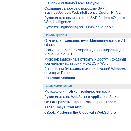
Шаблоны облачной архитектуры
Создание запросов с помощью SAP
BusinessObjects WebIntelligence Query - HTML
Руководство пользователя SAP BusinessObjects
Web Intelligence
Systems Engineering for Dummies (e-book)
ИСХОДНИКИ
Отдам код в хорошие руки. Мошенничество в ИТ-
сфере
Большой набор примеров кода расширений для
Visual Studio 2013
Microsoft выложила в открытый доступ исходный
код начальных версий MS-DOS и Word
Разработка 64-разрядных приложений Windows с
помощью Delphi
Password Validator
ДОКУМЕНТАЦИЯ
Методология IDEF5. Графический язык
Руководство по WebSphere Application Server
Основы работы в программе Aspen HYSYS
Aspen Hysys. Учебник
eBook: Mastering the Cloud with WebSphere