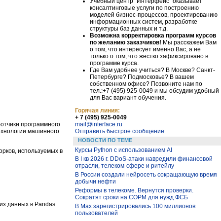
Учебный центр "Интерфейс" оказывает
консалтинговые услуги по построению
моделей бизнес-процессов, проектированию
информационных систем, разработке
структуры баз данных и т.д.
Возможна корректировка программ курсов
по желанию заказчиков!
Мы расскажем Вам
о том, что интересует именно Вас, а не
только о том, что жестко зафиксировано в
программе курса.
Где Вам удобнее учиться? В Москве? Санкт-
Петербурге? Подмосковье? В вашем
собственном офисе? Позвоните нам по
тел.:+7 (495) 925-0049 и мы обсудим удобный
для Вас вариант обучения.
Горячая линия:
+ 7 (495) 925-0049
mail@interface.ru
ботчики программного
Отправить быстрое сообщение
технологии машинного
НОВОСТИ ПО ТЕМЕ
Курсы Python c использованием AI
рков, используемых в
В I кв 2026 г. DDoS-атаки навредили финансовой
отрасли, телеком-сфере и ритейлу
В России создали нейросеть сокращающую время
добычи нефти
Реформы в телекоме. Вернутся проверки.
Сократят сроки на СОРМ для нужд ФСБ
лиз данных в Pandas
В Max зарегистрировались 100 миллионов
пользователей