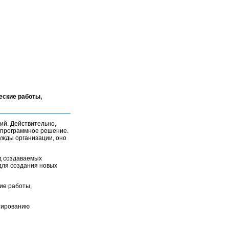
еские работы,
ий. Действительно,
 программное решение.
ужды организации, оно
д создаваемых
 для создания новых
кие работы,
ктированию