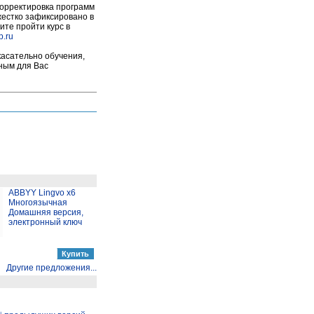
корректировка программ
 жестко зафиксировано в
ите пройти курс в
p.ru
касательно обучения,
бным для Вас
ABBYY Lingvo x6
Многоязычная
Домашняя версия,
электронный ключ
Другие предложения...