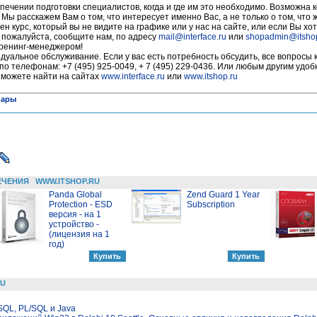
печении подготовки специалистов, когда и где им это необходимо. Возможна 
 Мы расскажем Вам о том, что интересует именно Вас, а не только о том, что
ен курс, который вы не видите на графике или у нас на сайте, или если Вы хот
, пожалуйста, сообщите нам, по адресу
mail@interface.ru
или
shopadmin@itsho
тренинг-менеджером!
уальное обслуживание. Если у вас есть потребность обсудить, все вопросы 
по телефонам: +7 (495) 925-0049, + 7 (495) 229-0436. Или любым другим удо
 можете найти на сайтах
www.interface.ru
или
www.itshop.ru
нары
ЕЧЕНИЯ
WWW.ITSHOP.RU
Panda Global
Zend Guard 1 Year
Protection - ESD
Subscription
версия - на 1
устройство -
(лицензия на 1
год)
RU
SQL, PL/SQL и Java