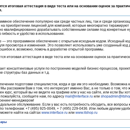
ится итоговая аттестация в виде теста или на основании оценок за практич
я.
мное обеспечение популярно как среди частных лиц, так и среди организац
 на приобретении лицензий для компаний, которые многократно тиражируют
жно квалифицированно дорабатывать собственными силами под конкретные н
гибкость и удобство в использовании.
 — это программное обеспечение с открытым исходным кодом. Исходный ко
 для просмотра и изменения. Это позволяет использовать уже созданный код
ошибок и, возможно, помочь в доработке открытой программы.
тся итоговая аттестация в виде теста или на основании оценок за практичес
ает консалтинговые услуги по построению моделей бизнес-процессов, прое
 структуры баз данных и т.д.
печении подготовки специалистов, когда и где им это необходимо. Возможна 
 Мы расскажем Вам о том, что интересует именно Вас, а не только о том, что
ен курс, который вы не видите на графике или у нас на сайте, или если Вы хот
, пожалуйста, сообщите нам, по адресу
mail@interface.ru
или
shopadmin@itsho
тренинг-менеджером!
уальное обслуживание. Если у вас есть потребность обсудить, все вопросы 
по телефонам: +7 (495) 925-0049, + 7 (495) 229-0436. Или любым другим удо
 можете найти на сайтах
www.interface.ru
или
www.itshop.ru
нары