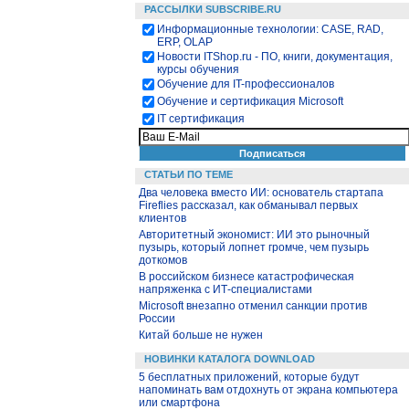
РАССЫЛКИ SUBSCRIBE.RU
Информационные технологии: CASE, RAD,
ERP, OLAP
Новости ITShop.ru - ПО, книги, документация,
курсы обучения
Обучение для IT-профессионалов
Обучение и сертификация Microsoft
IT сертификация
СТАТЬИ ПО ТЕМЕ
Два человека вместо ИИ: основатель стартапа
Fireflies рассказал, как обманывал первых
клиентов
Авторитетный экономист: ИИ это рыночный
пузырь, который лопнет громче, чем пузырь
доткомов
В российском бизнесе катастрофическая
напряженка с ИТ-специалистами
Microsoft внезапно отменил санкции против
России
Китай больше не нужен
НОВИНКИ КАТАЛОГА DOWNLOAD
5 бесплатных приложений, которые будут
напоминать вам отдохнуть от экрана компьютера
или смартфона