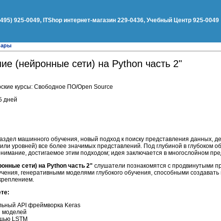
(495) 925-0049, ITShop интернет-магазин 229-0436, Учебный Центр 925-0049
нары
ие (нейронные сети) на Python часть 2"
ские курсы: Свободное ПО/Open Source
5 дней
аздел машинного обучения, новый подход к поиску представления данных, д
или уровней) все более значимых представлений. Под глубиной в глубоком о
онимание, достигаемое этим подходом; идея заключается в многослойном пре
онные сети) на Python часть 2"
слушатели познакомятся с продвинутыми п
чения, генеративными моделями глубокого обучения, способными создавать и
креплением.
те:
ьный API фреймворка Keras
я моделей
ощью LSTM