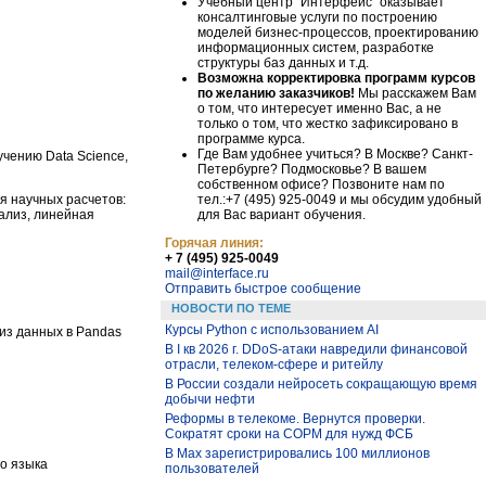
Учебный центр "Интерфейс" оказывает
консалтинговые услуги по построению
моделей бизнес-процессов, проектированию
информационных систем, разработке
структуры баз данных и т.д.
Возможна корректировка программ курсов
по желанию заказчиков!
Мы расскажем Вам
о том, что интересует именно Вас, а не
только о том, что жестко зафиксировано в
программе курса.
Где Вам удобнее учиться? В Москве? Санкт-
чению Data Science,
Петербурге? Подмосковье? В вашем
собственном офисе? Позвоните нам по
тел.:+7 (495) 925-0049 и мы обсудим удобный
я научных расчетов:
для Вас вариант обучения.
нализ, линейная
Горячая линия:
+ 7 (495) 925-0049
mail@interface.ru
Отправить быстрое сообщение
НОВОСТИ ПО ТЕМЕ
Курсы Python c использованием AI
лиз данных в Pandas
В I кв 2026 г. DDoS-атаки навредили финансовой
отрасли, телеком-сфере и ритейлу
В России создали нейросеть сокращающую время
добычи нефти
Реформы в телекоме. Вернутся проверки.
Сократят сроки на СОРМ для нужд ФСБ
В Max зарегистрировались 100 миллионов
го языка
пользователей