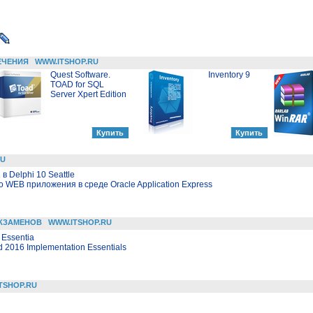
ЕЧЕНИЯ
WWW.ITSHOP.RU
Quest Software.
Inventory 9
TOAD for SQL
Server Xpert Edition
RU
 Delphi 10 Seattle
 WEB приложения в среде Oracle Application Express
КЗАМЕНОВ
WWW.ITSHOP.RU
 Essentia
 2016 Implementation Essentials
TSHOP.RU