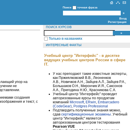
Поиск
точная фраза
Вход
Регистрация
ПОИСК КУРСОВ
Только в названиях
ИНТЕРЕСНЫЕ ФАКТЫ
Учебный центр "Интерфейс" - в десятке
ведущих учебных центров России в сфере
IT.
У нас преподают такие известные эксперты,
как Пржиялковский В.В., Леоненков
А.В., Новичков А.Н., Зайцев А.Л., Зайцев Р.А.,
елающий упор на
Большаков О.Н., Мирончик И.Я., Саксонов
бучении не
А.А., Пригодина Н.Ю., Красникова С.А.
дставлении.
Учебный центр "Интерфейс" проводит
риемами создания
авторизованные курсы по продуктам
зображения и текст, с
компаний
Microsoft
,
ERwin
,
Embarcadero
(CodeGear)
,
Postgres Professional
Подтвердить полученные знания можно,
сдав
сертификационные экзамены
. Учебный
центр "Интерфейс" является
авторизованным центром тестирования
Pearson VUE