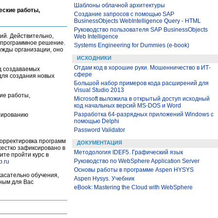
Шаблоны облачной архитектуры
еские работы,
Создание запросов с помощью SAP
BusinessObjects WebIntelligence Query - HTML
Руководство пользователя SAP BusinessObjects
ий. Действительно,
Web Intelligence
 программное решение.
Systems Engineering for Dummies (e-book)
ужды организации, оно
ИСХОДНИКИ
Отдам код в хорошие руки. Мошенничество в ИТ-
д создаваемых
сфере
 для создания новых
Большой набор примеров кода расширений для
Visual Studio 2013
кие работы,
Microsoft выложила в открытый доступ исходный
код начальных версий MS-DOS и Word
Разработка 64-разрядных приложений Windows с
ктированию
помощью Delphi
Password Validator
корректировка программ
ДОКУМЕНТАЦИЯ
 жестко зафиксировано в
Методология IDEF5. Графический язык
ите пройти курс в
Руководство по WebSphere Application Server
p.ru
Основы работы в программе Aspen HYSYS
касательно обучения,
Aspen Hysys. Учебник
бным для Вас
eBook: Mastering the Cloud with WebSphere