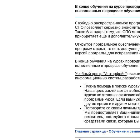
В конце обучения на курсе провод
выполненных в процессе обучени
Свободно распространяемое програм
СПО позволяет серьезно экономить
Также благодаря тому, что СПО мо
приобретает еще и дополнительную 
Открытое программное обеспечение
программ открыт, то есть доступен
версий программ, для исправления 
В конце обучения на курсах проводи
выполненные в процессе обучения.
Учебный центр "Интерфейс"
оказыв
информационных систем, разработке
Нужна помощь в поиске курса?
Наша цель заключается в обес
курсов по желанию заказчиков!
программе курса. Если вам нуж
другое время и в другом месте
Поговорите со своим личным 
Мы предоставляет Вам индивид
свяжитесь, пожалуйста c нами 
средствами связи, которые Вы
Главная страница
-
Обучение и семи