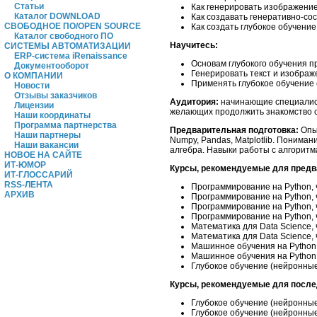
Статьи
Как генерировать изображени
Каталог DOWNLOAD
Как создавать генеративно-со
СВОБОДНОЕ ПО/OPEN SOURCE
Как создать глубокое обучени
Каталог свободного ПО
Научитесь:
СИСТЕМЫ АВТОМАТИЗАЦИИ
ERP-система iRenaissance
Основам глубокого обучения п
Документооборот
Генерировать текст и изображ
О КОМПАНИИ
Применять глубокое обучение
Новости
Отзывы заказчиков
Аудитория:
начинающие специалист
Лицензии
желающих продолжить знакомство с 
Наши координаты
Программа партнерства
Предварительная подготовка:
Опы
Наши партнеры
Numpy, Pandas, Matplotlib. Понима
Наши вакансии
алгебра. Навыки работы с алгорит
НОВОЕ НА САЙТЕ
ИТ-ЮМОР
Курсы, рекомендуемые для предв
ИТ-ГЛОССАРИЙ
RSS-ЛЕНТА
Программирование на Python, 
АРХИВ
Программирование на Python, 
Программирование на Python, ч
Программирование на Python, 
Математика для Data Science, 
Математика для Data Science,
Машинное обучения на Python,
Машинное обучения на Python,
Глубокое обучение (нейронные 
Курсы, рекомендуемые для посл
Глубокое обучение (нейронные 
Глубокое обучение (нейронные 