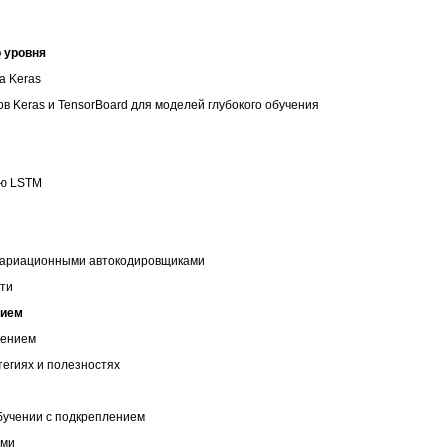
о уровня
а Keras
в Keras и TensorBoard для моделей глубокого обучения
ью LSTM
 вариационными автокодировщиками
ети
нием
лением
тегиях и полезностях
обучении с подкреплением
ами