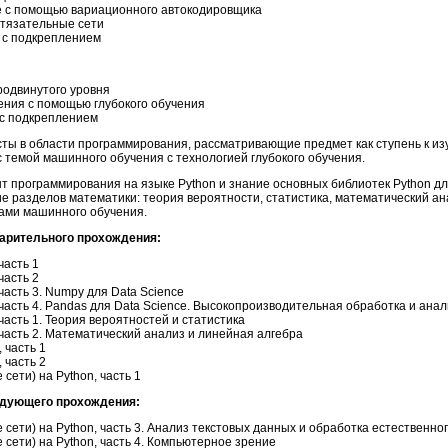
е с помощью вариационного автокодировщика
стязательные сети
е с подкреплением
родвинутого уровня
ения с помощью глубокого обучения
 с подкреплением
ы в области программирования, рассматривающие предмет как ступень к изу
темой машинного обучения с технологией глубокого обучения.
т программирования на языке Python и знание основных библиотек Python дл
ние разделов математики: теория вероятности, статистика, математический а
мами машинного обучения.
арительного прохождения:
часть 1
часть 2
асть 3. Numpy для Data Science
часть 4. Pandas для Data Science. Высокопроизводительная обработка и ана
часть 1. Теория вероятностей и статистика
 часть 2. Математический анализ и линейная алгебра
 часть 1
 часть 2
сети) на Python, часть 1
едующего прохождения:
сети) на Python, часть 3. Анализ текстовых данных и обработка естественно
сети) на Python, часть 4. Компьютерное зрение