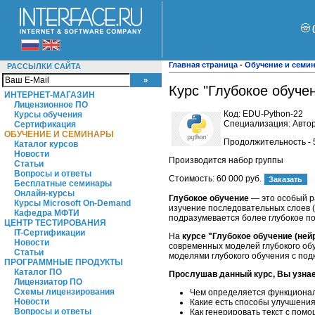
Главная страница
-
Обучение и семи
РАССЫЛКИ САЙТА
Курс "Глубокое обучен
ИНТЕРНЕТ-МАГАЗИН
Лицензионное ПО
Код:
EDU-Python-22
Курсы обучения
Специализация: Автор
Сертификация
ОБУЧЕНИЕ И СЕМИНАРЫ
Продолжительность - 
Каталог курсов
Новости
Производится набор группы
Статьи
Вопросы и ответы
Стоимость:
60 000 руб.
Бесплатные семинары
Онлайн-курсы
Глубокое обучение
— это особый р
Курсы Microsoft On-Demand
изучение последовательных слоев (
Кафедра МФТИ
подразумевается более глубокое п
ЦЕНТР ТЕСТИРОВАНИЯ
IT-Сертификации
На
курсе "Глубокое обучение (нейр
Новости
современных моделей глубокого обу
Статьи
моделями глубокого обучения с под
ПРОГРАММНЫЕ ПРОДУКТЫ
Каталог ПО
Прослушав данный курс, Вы узнае
Лицензиатор ПО
Схемы лицензирования
Чем определяется функционал
Новости
Какие есть способы улучшени
Вопросы и ответы
Как генерировать текст с пом