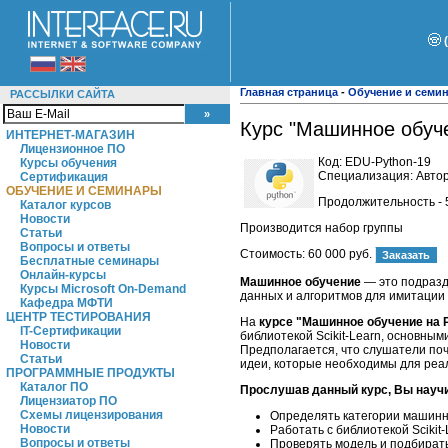
Главная страница
-
Обучение и семи
РАССЫЛКИ САЙТА
Курс "Машинное обуче
ИНТЕРНЕТ-МАГАЗИН
Лицензионное ПО
Код:
EDU-Python-19
Курсы обучения
Специализация: Автор
Сертификация
ОБУЧЕНИЕ И СЕМИНАРЫ
Продолжительность - 
Каталог курсов
Новости
Производится набор группы
Статьи
Вопросы и ответы
Стоимость:
60 000 руб.
Бесплатные семинары
Онлайн-курсы
Машинное обучение
— это подразд
Курсы Microsoft On-Demand
данных и алгоритмов для имитации
Кафедра МФТИ
ЦЕНТР ТЕСТИРОВАНИЯ
На
курсе "Машинное обучение на P
IT-Сертификации
библиотекой Scikit-Learn, основны
Новости
Предполагается, что слушатели поч
Статьи
идеи, которые необходимы для реа
ПРОГРАММНЫЕ ПРОДУКТЫ
Каталог ПО
Прослушав данный курс, Вы науч
Лицензиатор ПО
Схемы лицензирования
Определять категории машинн
Новости
Работать с библиотекой Scikit-
Вопросы и ответы
Проверять модель и подбират