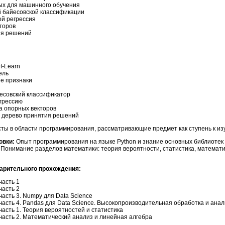
ых для машинного обучения
 байесовской классификации
й регрессия
торов
ия решений
t-Learn
ель
ые признаки
йесовский классификатор
егрессию
а опорных векторов
ь дерево принятия решений
ы в области программирования, рассматривающие предмет как ступень к изу
овки:
Опыт программирования на языке Python и знание основных библиотек 
b. Понимание разделов математики: теория вероятности, статистика, математ
арительного прохождения:
часть 1
часть 2
асть 3. Numpy для Data Science
часть 4. Pandas для Data Science. Высокопроизводительная обработка и ана
часть 1. Теория вероятностей и статистика
 часть 2. Математический анализ и линейная алгебра