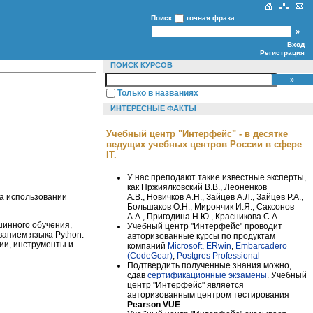
Поиск
точная фраза
Вход
Регистрация
ПОИСК КУРСОВ
Только в названиях
ИНТЕРЕСНЫЕ ФАКТЫ
Учебный центр "Интерфейс" - в десятке
ведущих учебных центров России в сфере
IT.
У нас преподают такие известные эксперты,
как Пржиялковский В.В., Леоненков
А.В., Новичков А.Н., Зайцев А.Л., Зайцев Р.А.,
на использовании
Большаков О.Н., Мирончик И.Я., Саксонов
А.А., Пригодина Н.Ю., Красникова С.А.
инного обучения,
Учебный центр "Интерфейс" проводит
ванием языка Python.
авторизованные курсы по продуктам
ии, инструменты и
компаний
Microsoft
,
ERwin
,
Embarcadero
(CodeGear)
,
Postgres Professional
Подтвердить полученные знания можно,
сдав
сертификационные экзамены
. Учебный
центр "Интерфейс" является
авторизованным центром тестирования
Pearson VUE