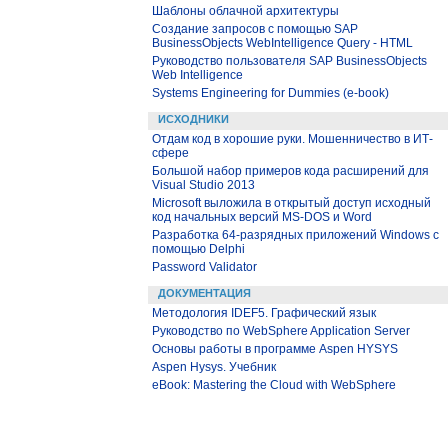
Шаблоны облачной архитектуры
Создание запросов с помощью SAP
BusinessObjects WebIntelligence Query - HTML
Руководство пользователя SAP BusinessObjects
Web Intelligence
Systems Engineering for Dummies (e-book)
ИСХОДНИКИ
Отдам код в хорошие руки. Мошенничество в ИТ-
сфере
Большой набор примеров кода расширений для
Visual Studio 2013
Microsoft выложила в открытый доступ исходный
код начальных версий MS-DOS и Word
Разработка 64-разрядных приложений Windows с
помощью Delphi
Password Validator
ДОКУМЕНТАЦИЯ
Методология IDEF5. Графический язык
Руководство по WebSphere Application Server
Основы работы в программе Aspen HYSYS
Aspen Hysys. Учебник
eBook: Mastering the Cloud with WebSphere