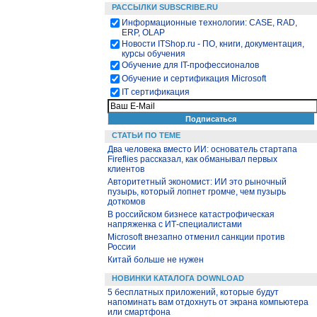
РАССЫЛКИ SUBSCRIBE.RU
Информационные технологии: CASE, RAD,
ERP, OLAP
Новости ITShop.ru - ПО, книги, документация,
курсы обучения
Обучение для IT-профессионалов
Обучение и сертификация Microsoft
IT сертификация
СТАТЬИ ПО ТЕМЕ
Два человека вместо ИИ: основатель стартапа
Fireflies рассказал, как обманывал первых
клиентов
Авторитетный экономист: ИИ это рыночный
пузырь, который лопнет громче, чем пузырь
доткомов
В российском бизнесе катастрофическая
напряженка с ИТ-специалистами
Microsoft внезапно отменил санкции против
России
Китай больше не нужен
НОВИНКИ КАТАЛОГА DOWNLOAD
5 бесплатных приложений, которые будут
напоминать вам отдохнуть от экрана компьютера
или смартфона