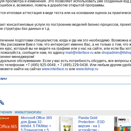
 для просмотра и изменения. Это позволяет использовать уже созданный код
ошибок и, возможно, помочь в доработке открытой программы.
тся итоговая аттестация в виде теста или на основании оценок за практичес
ает консалтинговые услуги по построению моделей бизнес-процессов, прое
 структуры баз данных и т.д.
печении подготовки специалистов, когда и где им это необходимо. Возможна 
 Мы расскажем Вам о том, что интересует именно Вас, а не только о том, что
ен курс, который вы не видите на графике или у нас на сайте, или если Вы хот
, пожалуйста, сообщите нам, по адресу
mail@interface.ru
или
shopadmin@itsho
тренинг-менеджером!
уальное обслуживание. Если у вас есть потребность обсудить, все вопросы 
по телефонам: +7 (495) 925-0049, + 7 (495) 229-0436. Или любым другим удо
 можете найти на сайтах
www.interface.ru
или
www.itshop.ru
нары
ЕЧЕНИЯ
WWW.ITSHOP.RU
Microsoft Office 365
Panda Gold
для Дома 32-
Protection - ESD
bit/x64. 5 ПК/Mac +
версия - на 1
5 Планшетов + 5
устройство -