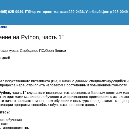
(495) 925-0049, ITShop интернет-магазин 229-0436, Учебный Центр 925-0049
нары
ние на Python, часть 1"
ские курсы: Свободное ПО/Open Source
5 дней
ел искусственного интеллекта (ИИ) и науки о данных, специализирующийся 
 процесса наработки опыта человеком с постепенным повышением точности.
ython, часть 1"
слушатели познакомятся: с основным базовым понятием маш
ми алгоритмами машинного обучения и их прикладного применения с использо
ти ничего не знают о машинном обучении и цель курса предоставить концепц
лизации программ, способных обучаться на основе данных.
итесь:
ого обучения
Learn
ь гиперпараметры