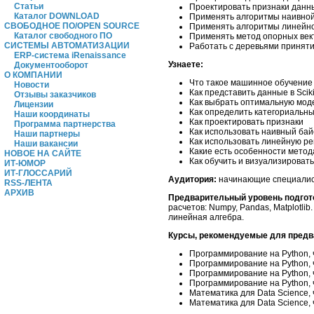
Статьи
Проектировать признаки данн
Каталог DOWNLOAD
Применять алгоритмы наивной
СВОБОДНОЕ ПО/OPEN SOURCE
Применять алгоритмы линейно
Каталог свободного ПО
Применять метод опорных век
СИСТЕМЫ АВТОМАТИЗАЦИИ
Работать с деревьями принят
ERP-система iRenaissance
Узнаете:
Документооборот
О КОМПАНИИ
Что такое машинное обучение
Новости
Как представить данные в Sciki
Отзывы заказчиков
Как выбрать оптимальную мод
Лицензии
Как определить категориальн
Наши координаты
Как проектировать признаки
Программа партнерства
Как использовать наивный ба
Наши партнеры
Как использовать линейную р
Наши вакансии
Какие есть особенности метод
НОВОЕ НА САЙТЕ
Как обучить и визуализироват
ИТ-ЮМОР
ИТ-ГЛОССАРИЙ
Аудитория:
начинающие специалист
RSS-ЛЕНТА
АРХИВ
Предварительный уровень подгот
расчетов: Numpy, Pandas, Matplotli
линейная алгебра.
Курсы, рекомендуемые для предв
Программирование на Python, 
Программирование на Python, 
Программирование на Python, ч
Программирование на Python, 
Математика для Data Science, 
Математика для Data Science,