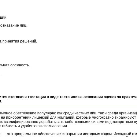
ции.
познавание лиц.
ва принятия решений.
льная сложность.
.
ится итоговая аттестация в виде теста или на основании оценок за практич
я.
мное обеспечение популярно как среди частных лиц, так и среди организац
 на приобретении лицензий для компаний, которые многократно тиражируют
жно квалифицированно дорабатывать собственными силами под конкретные н
гибкость и удобство в использовании.
 — это программное обеспечение с открытым исходным кодом. Исходный ко