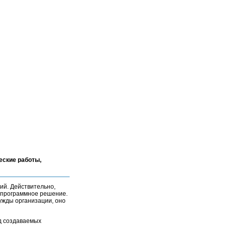
еские работы,
ий. Действительно,
 программное решение.
ужды организации, оно
д создаваемых