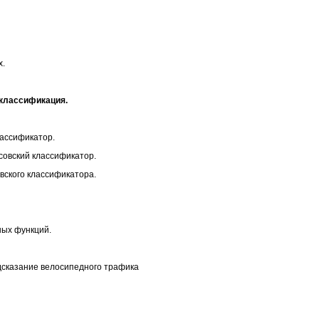
х.
 классификация.
лассификатор.
овский классификатор.
вского классификатора.
ных функций.
дсказание велосипедного трафика