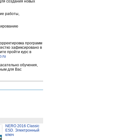
 для создания новых
кие работы,
ктированию
корректировка программ
 жестко зафиксировано в
ите пройти курс в
p.ru
касательно обучения,
бным для Вас
NERO 2016 Classic
ESD. Электронный
ключ