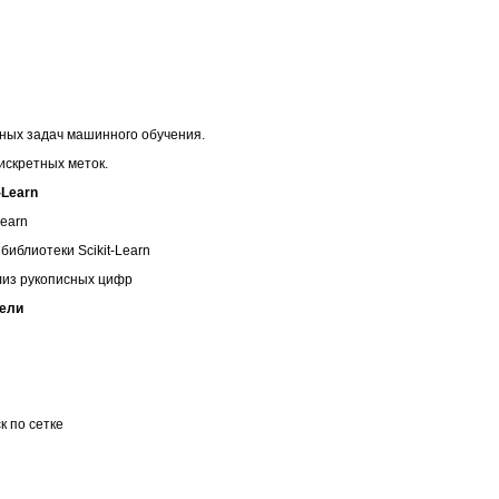
ных задач машинного обучения.
искретных меток.
-Learn
Learn
библиотеки Scikit-Learn
лиз рукописных цифр
дели
к по сетке