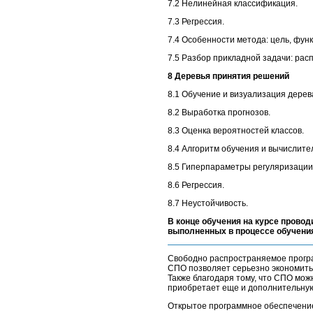
7.2 Нелинейная классификация.
7.3 Регрессия.
7.4 Особенности метода: цель, функ
7.5 Разбор прикладной задачи: рас
8 Деревья принятия решений
8.1 Обучение и визуализация дере
8.2 Выработка прогнозов.
8.3 Оценка вероятностей классов.
8.4 Алгоритм обучения и вычислите
8.5 Гиперпараметры регуляризации
8.6 Регрессия.
8.7 Неустойчивость.
В конце обучения на курсе провод
выполненных в процессе обучени
Свободно распространяемое програм
СПО позволяет серьезно экономить
Также благодаря тому, что СПО мо
приобретает еще и дополнительную 
Открытое программное обеспечение