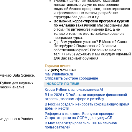
Учебный центр "Интерфейс" оказывает
консалтинговые услуги по построению
моделей бизнес-процессов, проектированию
информационных систем, разработке
структуры баз данных и т.д.
Возможна корректировка программ курсов
по желанию заказчиков!
Мы расскажем Вам
о том, что интересует именно Вас, а не
только о том, что жестко зафиксировано в
программе курса.
Где Вам удобнее учиться? В Москве? Санкт-
Петербурге? Подмосковье? В вашем
собственном офисе? Позвоните нам по
тел.:+7 (495) 925-0049 и мы обсудим удобный
для Вас вариант обучения.
Горячая линия:
+ 7 (495) 925-0049
mail@interface.ru
чению Data Science.
Отправить быстрое сообщение
Python для научных
НОВОСТИ ПО ТЕМЕ
ический анализ,
Курсы Python c использованием AI
В I кв 2026 г. DDoS-атаки навредили финансовой
отрасли, телеком-сфере и ритейлу
В России создали нейросеть сокращающую время
добычи нефти
Реформы в телекоме. Вернутся проверки.
Сократят сроки на СОРМ для нужд ФСБ
лиз данных в Pandas
В Max зарегистрировались 100 миллионов
пользователей