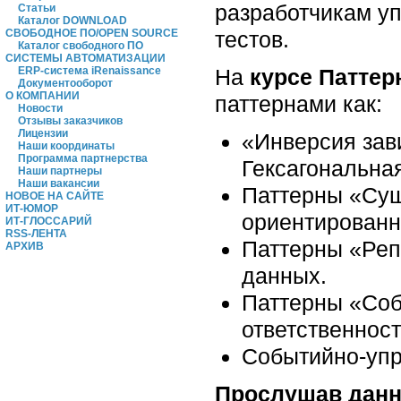
разработчикам у
Статьи
Каталог DOWNLOAD
тестов.
СВОБОДНОЕ ПО/OPEN SOURCE
Каталог свободного ПО
СИСТЕМЫ АВТОМАТИЗАЦИИ
На
курсе Паттер
ERP-система iRenaissance
Документооборот
О КОМПАНИИ
паттернами как:
Новости
Отзывы заказчиков
Лицензии
«Инверсия зав
Наши координаты
Программа партнерства
Гексагональная
Наши партнеры
Наши вакансии
Паттерны «Сущ
НОВОЕ НА САЙТЕ
ИТ-ЮМОР
ориентированн
ИТ-ГЛОССАРИЙ
RSS-ЛЕНТА
Паттерны «Реп
АРХИВ
данных.
Паттерны «Соб
ответственност
Событийно-упр
Прослушав данны