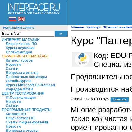
Главная страница
-
Обучение и семи
РАССЫЛКИ САЙТА
Курс "Патте
ИНТЕРНЕТ-МАГАЗИН
Лицензионное ПО
Курсы обучения
Сертификация
Код:
EDU-P
ОБУЧЕНИЕ И СЕМИНАРЫ
Каталог курсов
Специализ
Новости
Статьи
Вопросы и ответы
Продолжительност
Бесплатные семинары
Онлайн-курсы
Курсы Microsoft On-Demand
Производится на
Кафедра МФТИ
ЦЕНТР ТЕСТИРОВАНИЯ
IT-Сертификации
Стоимость:
60 000 руб.
Новости
Статьи
Многие разработ
ПРОГРАММНЫЕ ПРОДУКТЫ
Каталог ПО
такие как чистая
Лицензиатор ПО
Схемы лицензирования
ориентированного
Новости
Вопросы и ответы