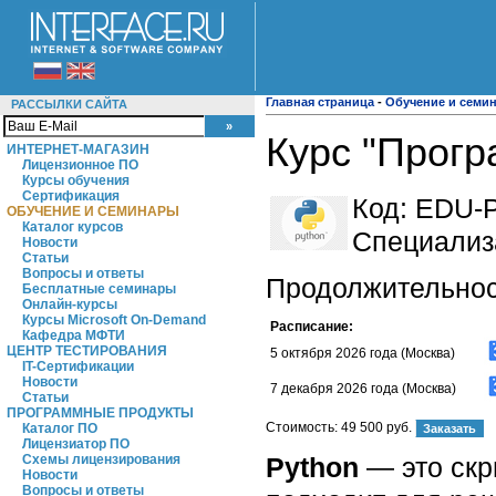
Главная страница
-
Обучение и семи
РАССЫЛКИ САЙТА
Курс "Прогр
ИНТЕРНЕТ-МАГАЗИН
Лицензионное ПО
Курсы обучения
Сертификация
Код:
EDU-P
ОБУЧЕНИЕ И СЕМИНАРЫ
Каталог курсов
Специализ
Новости
Статьи
Вопросы и ответы
Продолжительност
Бесплатные семинары
Онлайн-курсы
Курсы Microsoft On-Demand
Расписание:
Кафедра МФТИ
ЦЕНТР ТЕСТИРОВАНИЯ
5 октября 2026 года (Москва)
IT-Сертификации
Новости
7 декабря 2026 года (Москва)
Статьи
ПРОГРАММНЫЕ ПРОДУКТЫ
Стоимость:
49 500 руб.
Каталог ПО
Лицензиатор ПО
Python
— это скр
Схемы лицензирования
Новости
Вопросы и ответы