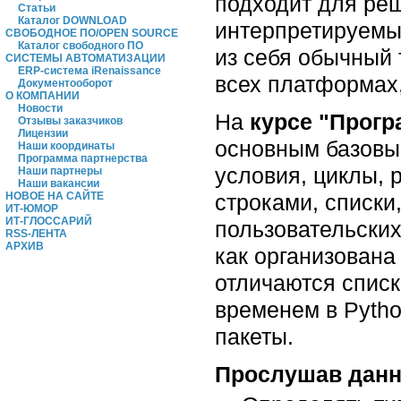
подходит для ре
Статьи
Каталог DOWNLOAD
интерпретируемый
СВОБОДНОЕ ПО/OPEN SOURCE
Каталог свободного ПО
из себя обычный
СИСТЕМЫ АВТОМАТИЗАЦИИ
ERP-система iRenaissance
всех платформах,
Документооборот
О КОМПАНИИ
Новости
На
курсе "Прогр
Отзывы заказчиков
Лицензии
основным базовым
Наши координаты
Программа партнерства
условия, циклы, 
Наши партнеры
Наши вакансии
строками, списки
НОВОЕ НА САЙТЕ
ИТ-ЮМОР
ИТ-ГЛОССАРИЙ
пользовательских
RSS-ЛЕНТА
АРХИВ
как организована
отличаются списки
временем в Pytho
пакеты.
Прослушав данн