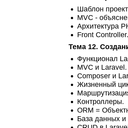
Шаблон проекти
MVC - объясне
Архитектура P
Front Controller
Тема 12. Создан
Функционал Lar
MVC и Laravel.
Composer и Lar
Жизненный цик
Маршрутизаци
Контроллеры.
ORM = Объектн
База данных и
CRUD в Laravel