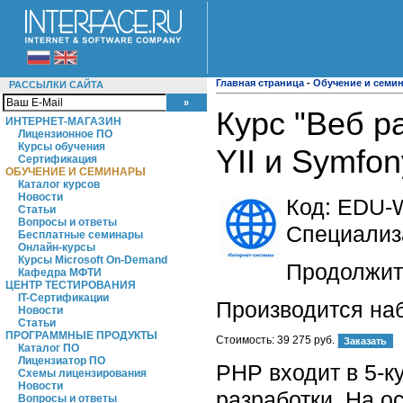
Главная страница
-
Обучение и семи
РАССЫЛКИ САЙТА
Курс "Веб р
ИНТЕРНЕТ-МАГАЗИН
Лицензионное ПО
Курсы обучения
YII и Symfon
Сертификация
ОБУЧЕНИЕ И СЕМИНАРЫ
Каталог курсов
Новости
Код:
EDU-
Статьи
Вопросы и ответы
Специализ
Бесплатные семинары
Онлайн-курсы
Курсы Microsoft On-Demand
Продолжите
Кафедра МФТИ
ЦЕНТР ТЕСТИРОВАНИЯ
IT-Сертификации
Производится на
Новости
Статьи
ПРОГРАММНЫЕ ПРОДУКТЫ
Стоимость:
39 275 руб.
Каталог ПО
Лицензиатор ПО
PHP входит в 5-к
Схемы лицензирования
Новости
разработки. На о
Вопросы и ответы