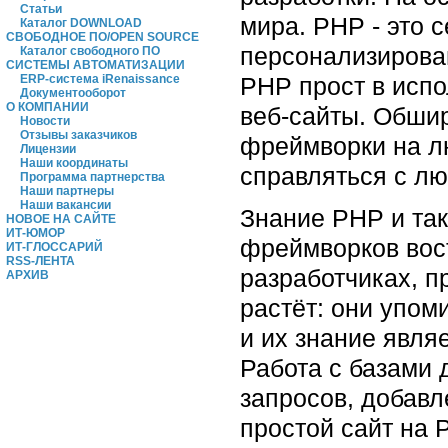
Статьи
мира. PHP - это 
Каталог DOWNLOAD
СВОБОДНОЕ ПО/OPEN SOURCE
персонализирован
Каталог свободного ПО
СИСТЕМЫ АВТОМАТИЗАЦИИ
PHP прост в испо
ERP-система iRenaissance
Документооборот
О КОМПАНИИ
веб-сайты. Обши
Новости
Отзывы заказчиков
фреймворки на лю
Лицензии
Наши координаты
справляться с лю
Программа партнерства
Наши партнеры
Наши вакансии
Знание PHP и так
НОВОЕ НА САЙТЕ
ИТ-ЮМОР
фреймворков вос
ИТ-ГЛОССАРИЙ
RSS-ЛЕНТА
разработчиках, п
АРХИВ
растёт: они упом
и их знание явля
Работа с базами
запросов, добавл
простой сайт на 