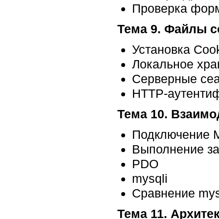
Проверка фор
Тема 9. Файлы c
Установка Coo
Локальное хра
Серверные се
HTTP-аутентиф
Тема 10. Взаим
Подключение 
Выполнение з
PDO
mysqli
Сравнение mys
Тема 11. Архите