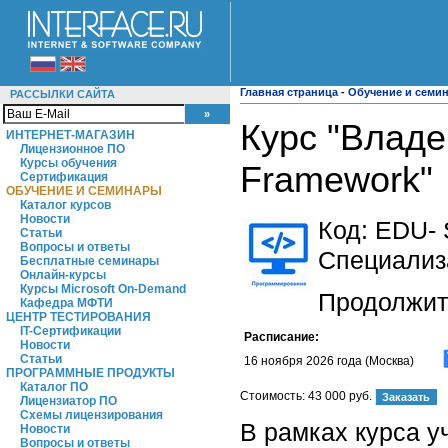
Главная страница
-
Обучение и семи
РАССЫЛКИ САЙТА
Курс "Владе
ИНТЕРНЕТ-МАГАЗИН
Лицензионное ПО
Курсы обучения
Framework"
Сертификация
ОБУЧЕНИЕ И СЕМИНАРЫ
Каталог курсов
Новости
Код:
EDU- 
Статьи
Вопросы и ответы
Специализ
Бесплатные семинары
Онлайн-курсы
Курсы Microsoft On-Demand
Продолжите
Кафедра МФТИ
ЦЕНТР ТЕСТИРОВАНИЯ
IT-Сертификации
Расписание:
Новости
Статьи
16 ноября 2026 года (Москва)
ПРОГРАММНЫЕ ПРОДУКТЫ
Каталог ПО
Стоимость:
43 000 руб.
Лицензиатор ПО
Схемы лицензирования
В рамках курса у
Новости
Вопросы и ответы