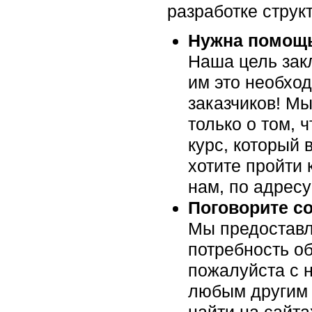
разработке структ
Нужна помощь
Наша цель закл
им это необхо
заказчиков! Мы
только о том, 
курс, который 
хотите пройти 
нам, по адрес
Поговорите с
Мы предоставл
потребность об
пожалуйста c н
любым другим 
найти на сайт