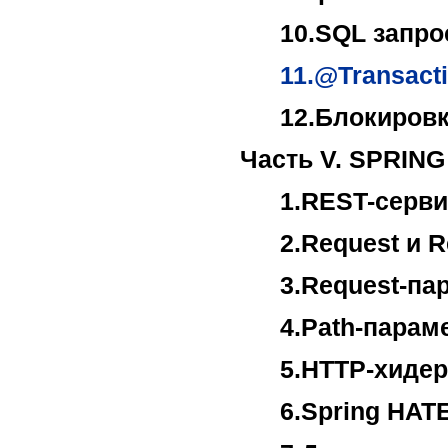
10.SQL запро
11.@Transacti
12.Блокиров
Часть V. SPRIN
1.REST-серв
2.Request и 
3.Request-па
4.Path-парам
5.HTTP-хиде
6.Spring HA