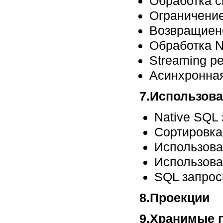
Обработка 
Ограничение
Возвращиене 
Обработка N
Streaming р
Асинхронная
7.Использов
Native SQL
Сортировка
Использова
Использов
SQL запрос
8.Проекции
9.Хранимые 