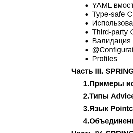
YAML вмост
Type-safe Co
Использова
Third-party 
Валидация 
@Configurat
Profiles
Часть III. SPRIN
1.Примеры и
2.Типы Аdvic
3.Язык Pointc
4.Объединени