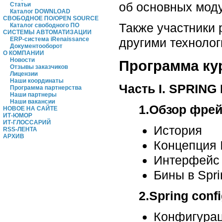
об основных мод
Статьи
Каталог DOWNLOAD
СВОБОДНОЕ ПО/OPEN SOURCE
Также участники 
Каталог свободного ПО
СИСТЕМЫ АВТОМАТИЗАЦИИ
другими технолог
ERP-система iRenaissance
Документооборот
О КОМПАНИИ
Новости
Программа ку
Отзывы заказчиков
Лицензии
Наши координаты
Часть I. SPRING
Программа партнерства
Наши партнеры
Наши вакансии
1.Обзор фрей
НОВОЕ НА САЙТЕ
ИТ-ЮМОР
ИТ-ГЛОССАРИЙ
История
RSS-ЛЕНТА
АРХИВ
Концепция 
Интерфейс 
Бины в Spri
2.Spring conf
Конфигура