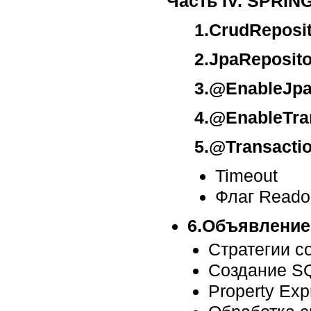
Часть IV. SPRIN
1.CrudReposi
2.JpaReposit
3.@EnableJpa
4.@EnableTra
5.@Transactio
Timeout
Флаг Reado
6.Объявление
Стратегии с
Cоздание S
Property Exp