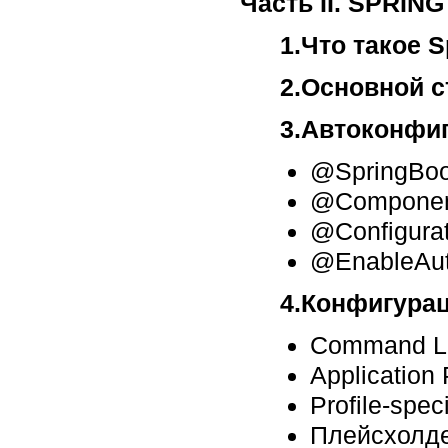
Часть II. SPRIN
1.Что такое S
2.Основной ст
3.Автоконфи
@SpringBoot
@Componen
@Configurat
@EnableAut
4.Конфигура
Command Li
Application 
Profile-spec
Плейсхолде