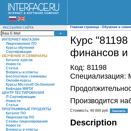
Главная страница
-
Обучение и семи
РАССЫЛКИ САЙТА
Курс "81198
ИНТЕРНЕТ-МАГАЗИН
Лицензионное ПО
Курсы обучения
финансов и
Сертификация
ОБУЧЕНИЕ И СЕМИНАРЫ
Каталог курсов
Новости
Код:
81198
Статьи
Вопросы и ответы
Специализация: M
Бесплатные семинары
Онлайн-курсы
Курсы Microsoft On-Demand
Продолжительност
Кафедра МФТИ
ЦЕНТР ТЕСТИРОВАНИЯ
IT-Сертификации
Производится на
Новости
Статьи
ПРОГРАММНЫЕ ПРОДУКТЫ
Стоимость:
40 000 руб.
Каталог ПО
Лицензиатор ПО
Description
Схемы лицензирования
Новости
Вопросы и ответы