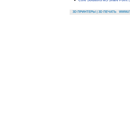
Core Solutions MS Share Point 
3D ПРИНТЕРЫ | 3D ПЕЧАТЬ
WWW.I