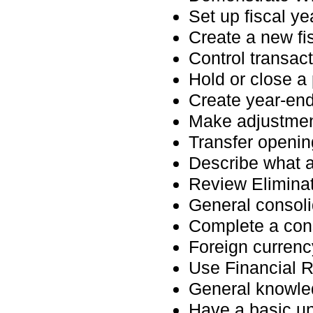
Set up fiscal y
Create a new fi
Control transact
Hold or close a
Create year-en
Make adjustmen
Transfer openin
Describe what a
Review Elimina
General consoli
Complete a con
Foreign currenc
Use Financial R
General knowle
Have a basic un