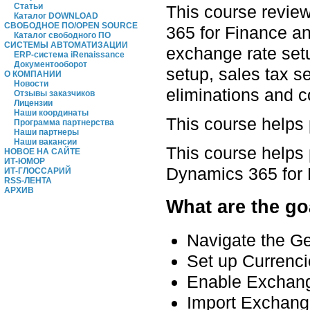
Статьи
This course revie
Каталог DOWNLOAD
СВОБОДНОЕ ПО/OPEN SOURCE
365 for Finance an
Каталог свободного ПО
СИСТЕМЫ АВТОМАТИЗАЦИИ
exchange rate setu
ERP-система iRenaissance
Документооборот
setup, sales tax s
О КОМПАНИИ
Новости
eliminations and co
Отзывы заказчиков
Лицензии
Наши координаты
This course helps
Программа партнерства
Наши партнеры
Наши вакансии
This course helps
НОВОЕ НА САЙТЕ
ИТ-ЮМОР
Dynamics 365 for 
ИТ-ГЛОССАРИЙ
RSS-ЛЕНТА
АРХИВ
What are the go
Navigate the G
Set up Currenc
Enable Exchang
Import Exchang