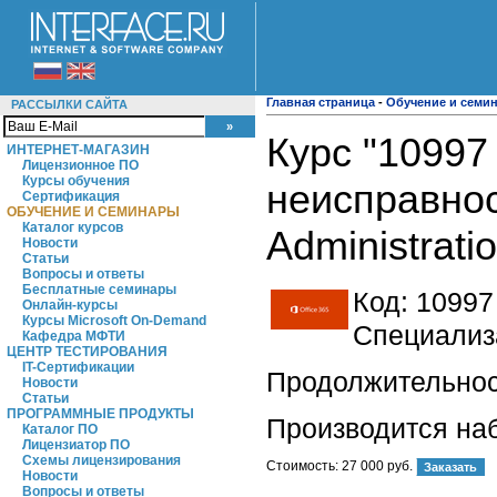
Главная страница
-
Обучение и семи
РАССЫЛКИ САЙТА
Курс "10997
ИНТЕРНЕТ-МАГАЗИН
Лицензионное ПО
Курсы обучения
неисправност
Сертификация
ОБУЧЕНИЕ И СЕМИНАРЫ
Каталог курсов
Administrati
Новости
Статьи
Вопросы и ответы
Бесплатные семинары
Код:
10997
Онлайн-курсы
Курсы Microsoft On-Demand
Специализа
Кафедра МФТИ
ЦЕНТР ТЕСТИРОВАНИЯ
IT-Сертификации
Продолжительност
Новости
Статьи
ПРОГРАММНЫЕ ПРОДУКТЫ
Производится на
Каталог ПО
Лицензиатор ПО
Схемы лицензирования
Стоимость:
27 000 руб.
Новости
Вопросы и ответы