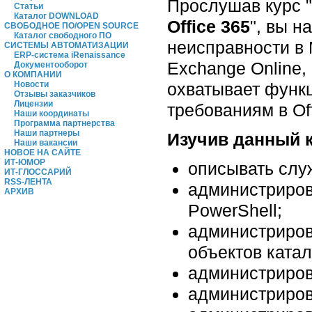
Прослушав курс "
Статьи
Каталог DOWNLOAD
Office 365
", вы н
СВОБОДНОЕ ПО/OPEN SOURCE
Каталог свободного ПО
неисправности в M
СИСТЕМЫ АВТОМАТИЗАЦИИ
ERP-система iRenaissance
Exchange Online, 
Документооборот
О КОМПАНИИ
охватывает функц
Новости
Отзывы заказчиков
Лицензии
требованиям в Off
Наши координаты
Программа партнерства
Наши партнеры
Изучив данный к
Наши вакансии
НОВОЕ НА САЙТЕ
ИТ-ЮМОР
описывать служ
ИТ-ГЛОССАРИЙ
RSS-ЛЕНТА
администриров
АРХИВ
PowerShell;
администриров
объектов катал
администриров
администрирова