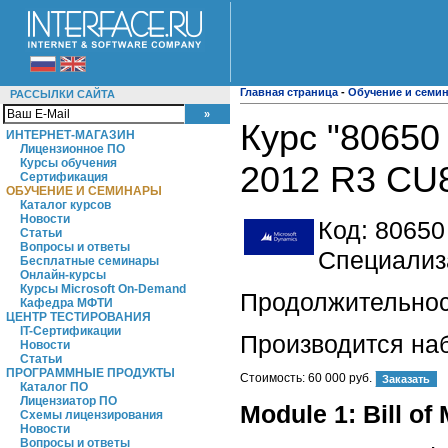
Главная страница
-
Обучение и семи
РАССЫЛКИ САЙТА
Курс "80650
ИНТЕРНЕТ-МАГАЗИН
Лицензионное ПО
Курсы обучения
2012 R3 CU
Сертификация
ОБУЧЕНИЕ И СЕМИНАРЫ
Каталог курсов
Новости
Код:
80650
Статьи
Вопросы и ответы
Специализа
Бесплатные семинары
Онлайн-курсы
Курсы Microsoft On-Demand
Продолжительност
Кафедра МФТИ
ЦЕНТР ТЕСТИРОВАНИЯ
IT-Сертификации
Производится на
Новости
Статьи
ПРОГРАММНЫЕ ПРОДУКТЫ
Стоимость:
60 000 руб.
Каталог ПО
Лицензиатор ПО
Module 1: Bill of
Схемы лицензирования
Новости
Вопросы и ответы