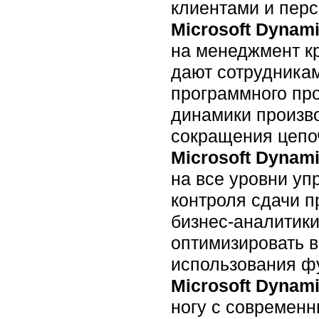
клиентами и пер
Microsoft Dynam
на менеджмент к
дают сотрудника
программного про
динамики произво
сокращения цепоч
Microsoft Dynam
на все уровни уп
контроля сдачи п
бизнес-аналитики
оптимизировать в
использования ф
Microsoft Dynam
ногу с современ