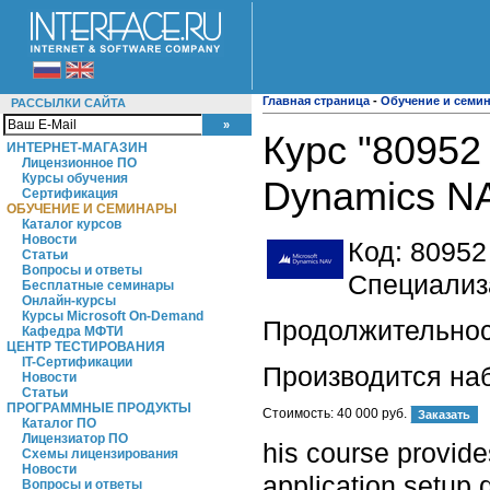
Главная страница
-
Обучение и семи
РАССЫЛКИ САЙТА
Курс "80952
ИНТЕРНЕТ-МАГАЗИН
Лицензионное ПО
Курсы обучения
Dynamics N
Сертификация
ОБУЧЕНИЕ И СЕМИНАРЫ
Каталог курсов
Новости
Код:
80952
Статьи
Вопросы и ответы
Специализа
Бесплатные семинары
Онлайн-курсы
Курсы Microsoft On-Demand
Продолжительност
Кафедра МФТИ
ЦЕНТР ТЕСТИРОВАНИЯ
IT-Сертификации
Производится на
Новости
Статьи
ПРОГРАММНЫЕ ПРОДУКТЫ
Стоимость:
40 000 руб.
Каталог ПО
Лицензиатор ПО
his course provide
Схемы лицензирования
Новости
application setup 
Вопросы и ответы