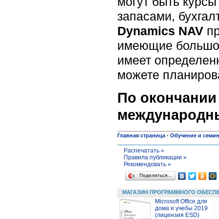
могут быть курс
запасами, бухгал
Dynamics NAV
пр
имеющие большой
имеет определенн
можете планирова
По окончании 
международны
Главная страница
-
Обучение и семи
Распечатать »
Правила публикации »
Рекомендовать »
Поделиться…
МАГАЗИН ПРОГРАММНОГО ОБЕСП
Microsoft Office для
дома и учебы 2019
(лицензия ESD)