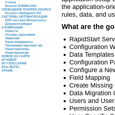
Статьи
the application-or
Каталог DOWNLOAD
СВОБОДНОЕ ПО/OPEN SOURCE
rules, data, and us
Каталог свободного ПО
СИСТЕМЫ АВТОМАТИЗАЦИИ
ERP-система iRenaissance
Документооборот
What are the go
О КОМПАНИИ
Новости
Отзывы заказчиков
RapidStart Ser
Лицензии
Наши координаты
Configuration 
Программа партнерства
Наши партнеры
Наши вакансии
Data Templates
НОВОЕ НА САЙТЕ
ИТ-ЮМОР
Configuration 
ИТ-ГЛОССАРИЙ
RSS-ЛЕНТА
Configure a Ne
АРХИВ
Field Mapping
Create Missing
Data Migration 
Users and User
Permission Set