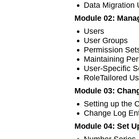
Data Migration 
Module 02: Mana
Users
User Groups
Permission Set
Maintaining Pe
User-Specific S
RoleTailored U
Module 03: Chan
Setting up the
Change Log Ent
Module 04: Set U
Number Series