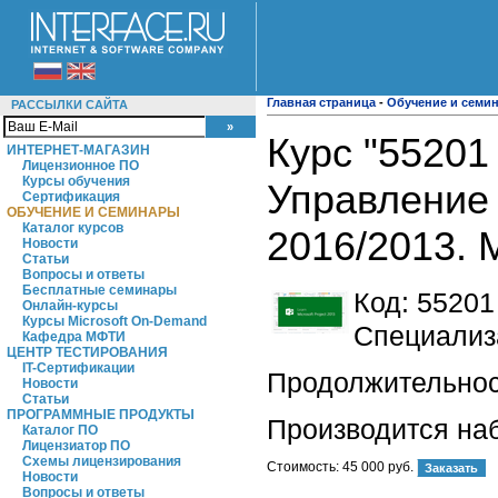
Главная страница
-
Обучение и семи
РАССЫЛКИ САЙТА
Курс "55201 
ИНТЕРНЕТ-МАГАЗИН
Лицензионное ПО
Курсы обучения
Управление 
Сертификация
ОБУЧЕНИЕ И СЕМИНАРЫ
Каталог курсов
2016/2013. M
Новости
Статьи
Вопросы и ответы
Бесплатные семинары
Код:
55201
Онлайн-курсы
Курсы Microsoft On-Demand
Специализа
Кафедра МФТИ
ЦЕНТР ТЕСТИРОВАНИЯ
IT-Сертификации
Продолжительност
Новости
Статьи
ПРОГРАММНЫЕ ПРОДУКТЫ
Производится на
Каталог ПО
Лицензиатор ПО
Схемы лицензирования
Стоимость:
45 000 руб.
Новости
Вопросы и ответы