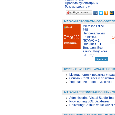
Правила публикации »
Рекомендовать »
Поделиться…
МАГАЗИН ПРОГРАММНОГО ОБЕСП
Microsoft Office
365
Персональный
32-bit/x64. 1
ПК/MAC + 1
Планшет + 1
Телефон. Все
языки. Подписка
на 1 год.
КУРСЫ ОБУЧЕНИЯ
WWW.ITSHOP.
Методология и практика упра
Основы Confluence и практика
Управление проектами с исполь
МАГАЗИН СЕРТИФИКАЦИОННЫХ Э
Administering Visual Studio Te
Provisioning SQL Databases
Delivering Cntinus Value w/Visl