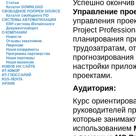
Успешно окончив 
Статьи
Каталог DOWNLOAD
Управление про
СВОБОДНОЕ ПО/OPEN SOURCE
Каталог свободного ПО
управления проек
СИСТЕМЫ АВТОМАТИЗАЦИИ
ERP-система iRenaissance
Project Professi
Документооборот
О КОМПАНИИ
планирования про
Новости
Отзывы заказчиков
Лицензии
трудозатратам, о
Наши координаты
Программа партнерства
прогнозирования 
Наши партнеры
Наши вакансии
настройки прилож
НОВОЕ НА САЙТЕ
ИТ-ЮМОР
проектами.
ИТ-ГЛОССАРИЙ
RSS-ЛЕНТА
АРХИВ
Аудитория:
Курс ориентирова
руководителей пр
которые занимаю
использованием