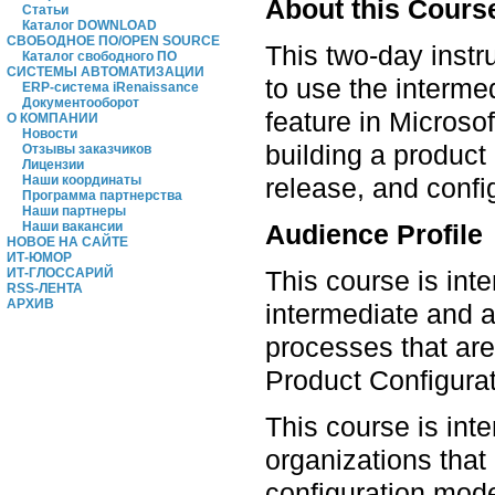
About this Cours
Статьи
Каталог DOWNLOAD
СВОБОДНОЕ ПО/OPEN SOURCE
This two-day instr
Каталог свободного ПО
СИСТЕМЫ АВТОМАТИЗАЦИИ
to use the interme
ERP-система iRenaissance
Документооборот
feature in Micros
О КОМПАНИИ
Новости
building a product
Отзывы заказчиков
Лицензии
release, and config
Наши координаты
Программа партнерства
Наши партнеры
Audience Profile
Наши вакансии
НОВОЕ НА САЙТЕ
ИТ-ЮМОР
This course is int
ИТ-ГЛОССАРИЙ
RSS-ЛЕНТА
АРХИВ
intermediate and 
processes that are
Product Configurati
This course is int
organizations that
configuration mode