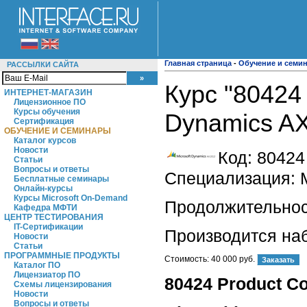
Главная страница
-
Обучение и семи
РАССЫЛКИ САЙТА
Курс "80424
ИНТЕРНЕТ-МАГАЗИН
Лицензионное ПО
Курсы обучения
Dynamics AX
Сертификация
ОБУЧЕНИЕ И СЕМИНАРЫ
Каталог курсов
Новости
Код:
80424
Статьи
Вопросы и ответы
Специализация: M
Бесплатные семинары
Онлайн-курсы
Курсы Microsoft On-Demand
Продолжительност
Кафедра МФТИ
ЦЕНТР ТЕСТИРОВАНИЯ
IT-Сертификации
Производится на
Новости
Статьи
ПРОГРАММНЫЕ ПРОДУКТЫ
Стоимость:
40 000 руб.
Каталог ПО
Лицензиатор ПО
80424 Product Co
Схемы лицензирования
Новости
Вопросы и ответы