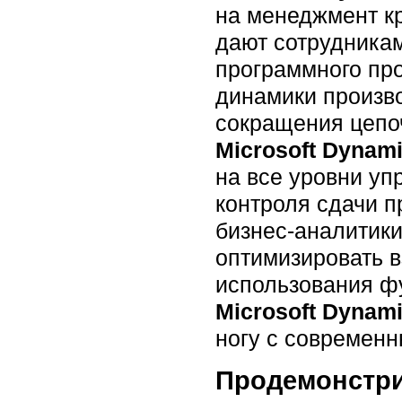
на менеджмент к
дают сотрудника
программного про
динамики произво
сокращения цепоч
Microsoft Dynam
на все уровни уп
контроля сдачи п
бизнес-аналитики
оптимизировать в
использования ф
Microsoft Dynam
ногу с современ
Продемонстри