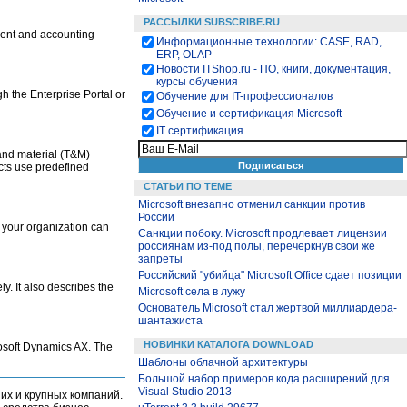
РАССЫЛКИ SUBSCRIBE.RU
ent and accounting
Информационные технологии: CASE, RAD,
ERP, OLAP
Новости ITShop.ru - ПО, книги, документация,
курсы обучения
 the Enterprise Portal or
Обучение для IT-профессионалов
Обучение и сертификация Microsoft
IT сертификация
and material (T&M)
ects use predefined
СТАТЬИ ПО ТЕМЕ
Microsoft внезапно отменил санкции против
России
 your organization can
Санкции побоку. Microsoft продлевает лицензии
россиянам из-под полы, перечеркнув свои же
запреты
Российский "убийца" Microsoft Office сдает позиции
y. It also describes the
Microsoft села в лужу
Основатель Microsoft стал жертвой миллиардера-
шантажиста
НОВИНКИ КАТАЛОГА DOWNLOAD
rosoft Dynamics AX. The
Шаблоны облачной архитектуры
Большой набор примеров кода расширений для
Visual Studio 2013
их и крупных компаний.