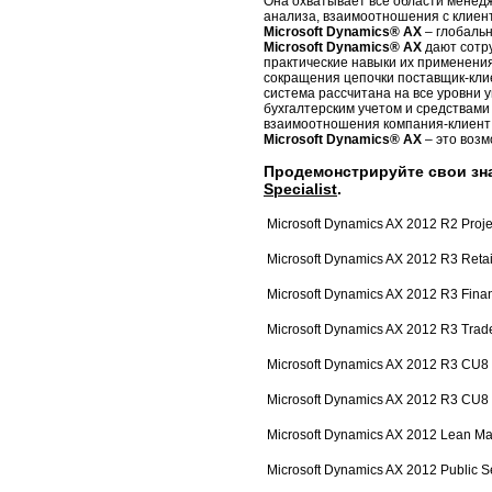
Она охватывает все области менедж
анализа, взаимоотношения с клиен
Microsoft Dynamics® AX
– глобальн
Microsoft Dynamics® AX
дают сотру
практические навыки их применени
сокращения цепочки поставщик-клие
система рассчитана на все уровни 
бухгалтерским учетом и средствами
взаимоотношения компания-клиент 
Microsoft Dynamics® AX
– это возм
Продемонстрируйте свои зн
Specialist
.
Microsoft Dynamics AX 2012 R2 Proje
Microsoft Dynamics AX 2012 R3 Retai
Microsoft Dynamics AX 2012 R3 Finan
Microsoft Dynamics AX 2012 R3 Trade
Microsoft Dynamics AX 2012 R3 CU8 
Microsoft Dynamics AX 2012 R3 CU8 I
Microsoft Dynamics AX 2012 Lean Ma
Microsoft Dynamics AX 2012 Public S