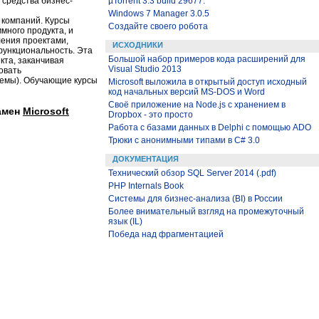
 средства бизнес-
µTorrent 3.3 build 29677.
Windows 7 Manager 3.0.5
 компаний. Курсы
Создайте своего робота
много продукта, и
ления проектами,
ИСХОДНИКИ
ункциональность. Эта
Большой набор примеров кода расширений для
кта, заканчивая
Visual Studio 2013
овать
темы). Обучающие курсы
Microsoft выложила в открытый доступ исходный
код начальных версий MS-DOS и Word
Своё приложение на Node.js с хранением в
замен
Microsoft
Dropbox - это просто
Работа с базами данных в Delphi с помощью ADO
Трюки с анонимными типами в C# 3.0
ДОКУМЕНТАЦИЯ
Технический обзор SQL Server 2014 (.pdf)
PHP Internals Book
Системы для бизнес-анализа (BI) в России
Более внимательный взгляд на промежуточный
язык (IL)
Победа над фрагментацией