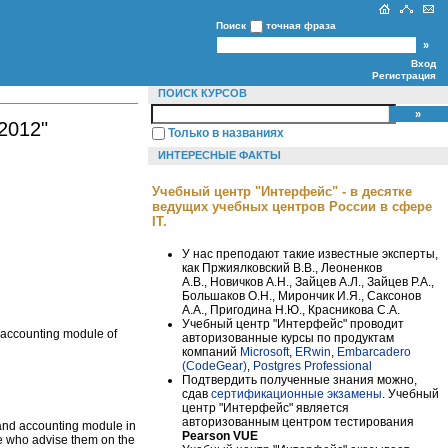
Поиск
точная фраза
Вход
Регистрация
ПОИСК КУРСОВ
2012"
Только в названиях
ИНТЕРЕСНЫЕ ФАКТЫ
Учебный центр "Интерфейс" - в десятке
ведущих учебных центров России в сфере
IT.
У нас преподают такие известные эксперты,
как Пржиялковский В.В., Леоненков
А.В., Новичков А.Н., Зайцев А.Л., Зайцев Р.А.,
Большаков О.Н., Мирончик И.Я., Саксонов
А.А., Пригодина Н.Ю., Красникова С.А.
Учебный центр "Интерфейс" проводит
d accounting module of
авторизованные курсы по продуктам
компаний
Microsoft
,
ERwin
,
Embarcadero
(CodeGear)
,
Postgres Professional
Подтвердить полученные знания можно,
сдав
сертификационные экзамены
. Учебный
центр "Интерфейс" является
авторизованным центром тестирования
 and accounting module in
Pearson VUE
e who advise them on the