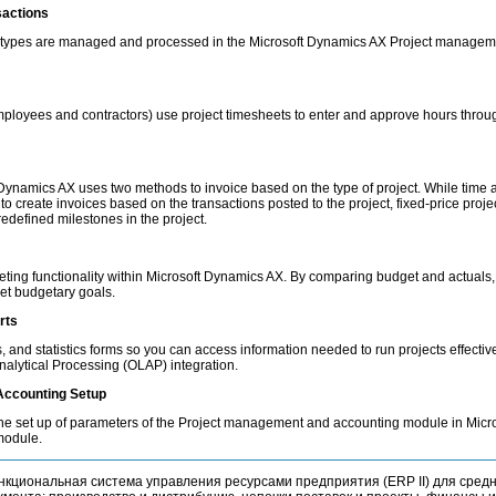
sactions
n types are managed and processed in the Microsoft Dynamics AX Project managem
loyees and contractors) use project timesheets to enter and approve hours through
ynamics AX uses two methods to invoice based on the type of project. While time 
to create invoices based on the transactions posted to the project, fixed-price proj
defined milestones in the project.
eting functionality within Microsoft Dynamics AX. By comparing budget and actuals,
et budgetary goals.
rts
, and statistics forms so you can access information needed to run projects effectivel
nalytical Processing (OLAP) integration.
Accounting Setup
the set up of parameters of the Project management and accounting module in Mic
 module.
кциональная система управления ресурсами предприятия (ERP II) для средн