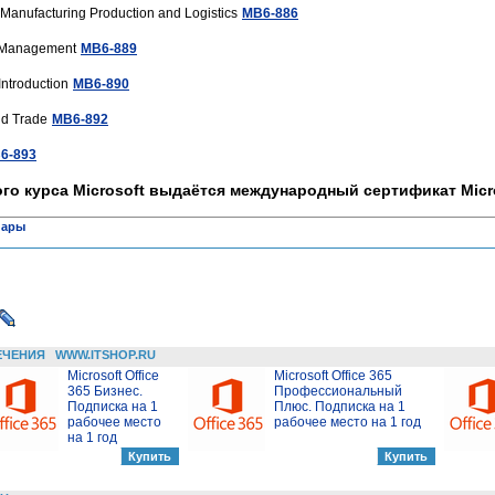
Manufacturing Production and Logistics
MB6-886
e Management
MB6-889
ntroduction
MB6-890
nd Trade
MB6-892
6-893
го курса Microsoft выдаётся международный сертификат Micr
нары
ЕЧЕНИЯ
WWW.ITSHOP.RU
Microsoft Office
Microsoft Office 365
365 Бизнес.
Профессиональный
Подписка на 1
Плюс. Подписка на 1
рабочее место
рабочее место на 1 год
на 1 год