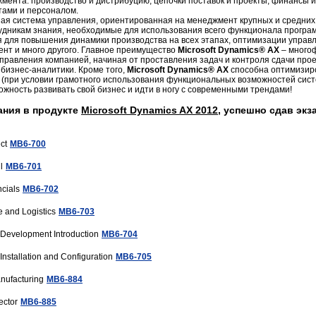
мента: производство и дистрибуцию, цепочки поставок и проекты, финансы и
тами и персоналом.
ая система управления, ориентированная на менеджмент крупных и средних
дникам знания, необходимые для использования всего функционала програм
я для повышения динамики производства на всех этапах, оптимизации управ
нт и много другого. Главное преимущество
Microsoft Dynamics® AX
– многоф
управления компанией, начиная от проставления задач и контроля сдачи прое
 бизнес-аналитики. Кроме того,
Microsoft Dynamics® AX
способна оптимизир
(при условии грамотного использования функциональных возможностей сис
ожность развивать свой бизнес и идти в ногу с современными трендами!
ания в продукте
Microsoft Dynamics AX 2012
, успешно сдав эк
ct
MB6-700
l
MB6-701
cials
MB6-702
 and Logistics
MB6-703
Development Introduction
MB6-704
nstallation and Configuration
MB6-705
nufacturing
MB6-884
ector
MB6-885