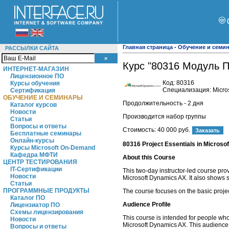
Главная страница
-
Обучение и семи
РАССЫЛКИ САЙТА
Курс "80316 Модуль П
ИНТЕРНЕТ-МАГАЗИН
Лицензионное ПО
Код:
80316
Курсы обучения
Специализация: Micros
Сертификация
ОБУЧЕНИЕ И СЕМИНАРЫ
Продолжительность - 2 дня
Каталог курсов
Новости
Производится набор группы
Статьи
Вопросы и ответы
Стоимость:
40 000 руб.
Бесплатные семинары
Онлайн-курсы
80316 Project Essentials in Micros
Курсы Microsoft On-Demand
Кафедра МФТИ
About this Course
ЦЕНТР ТЕСТИРОВАНИЯ
IT-Сертификации
This two-day instructor-led course pr
Новости
Microsoft Dynamics AX. It also shows s
Статьи
ПРОГРАММНЫЕ ПРОДУКТЫ
The course focuses on the basic projec
Каталог ПО
Audience Profile
Лицензиатор ПО
Схемы лицензирования
This course is intended for people wh
Новости
Microsoft Dynamics AX. This audience
Вопросы и ответы