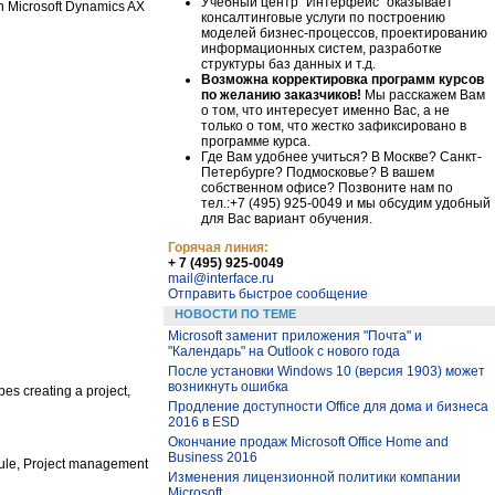
Учебный центр "Интерфейс" оказывает
 in Microsoft Dynamics AX
консалтинговые услуги по построению
моделей бизнес-процессов, проектированию
информационных систем, разработке
структуры баз данных и т.д.
Возможна корректировка программ курсов
по желанию заказчиков!
Мы расскажем Вам
о том, что интересует именно Вас, а не
только о том, что жестко зафиксировано в
программе курса.
Где Вам удобнее учиться? В Москве? Санкт-
Петербурге? Подмосковье? В вашем
собственном офисе? Позвоните нам по
тел.:+7 (495) 925-0049 и мы обсудим удобный
для Вас вариант обучения.
Горячая линия:
+ 7 (495) 925-0049
mail@interface.ru
Отправить быстрое сообщение
НОВОСТИ ПО ТЕМЕ
Microsoft заменит приложения "Почта" и
"Календарь" на Outlook с нового года
После установки Windows 10 (версия 1903) может
возникнуть ошибка
es creating a project,
Продление доступности Office для дома и бизнеса
2016 в ESD
Окончание продаж Microsoft Office Home and
Business 2016
dule, Project management
Изменения лицензионной политики компании
Microsoft