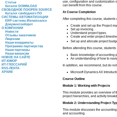
use, configuration and customization of
Статьи
can benefit from this course.
Каталог DOWNLOAD
СВОБОДНОЕ ПО/OPEN SOURCE
At Course Completion
Каталог свободного ПО
СИСТЕМЫ АВТОМАТИЗАЦИИ
After completing this course, students w
ERP-система iRenaissance
Документооборот
Create and set up the Project 
О КОМПАНИИ
Set up invoicing.
Новости
Understand project types.
Отзывы заказчиков
Create and enter project timeshe
Лицензии
Set up and allocate project budg
Наши координаты
Программа партнерства
Before attending this course, students
Наши партнеры
Наши вакансии
Basic knowledge of accounting pr
НОВОЕ НА САЙТЕ
An understanding of how to navi
ИТ-ЮМОР
ИТ-ГЛОССАРИЙ
In addition, we recommend, but do not
RSS-ЛЕНТА
АРХИВ
Microsoft Dynamics AX Introduct
Course Outline
Module 1: Working with Projects
This module provides an overview of t
project hierarchies, and activity breakd
Module 2: Understanding Project Ty
This module discusses the accounting 
and accounting.