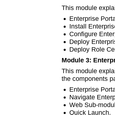
This module explai
Enterprise Port
Install Enterpr
Configure Enterp
Deploy Enterpri
Deploy Role Ce
Module 3: Enterp
This module explai
the components pa
Enterprise Port
Navigate Enterp
Web Sub-modul
Quick Launch.