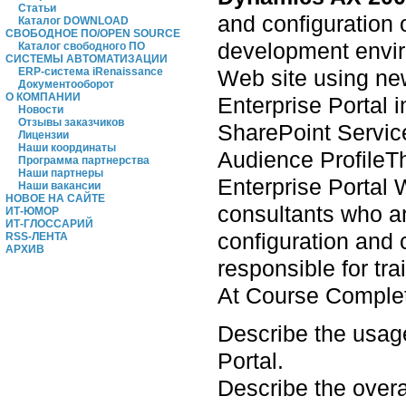
Статьи
and configuration o
Каталог DOWNLOAD
СВОБОДНОЕ ПО/OPEN SOURCE
development enviro
Каталог свободного ПО
СИСТЕМЫ АВТОМАТИЗАЦИИ
Web site using new
ERP-система iRenaissance
Документооборот
О КОМПАНИИ
Enterprise Portal
Новости
Отзывы заказчиков
SharePoint Service
Лицензии
Наши координаты
Audience ProfileTh
Программа партнерства
Наши партнеры
Enterprise Portal 
Наши вакансии
НОВОЕ НА САЙТЕ
consultants who ar
ИТ-ЮМОР
ИТ-ГЛОССАРИЙ
configuration and 
RSS-ЛЕНТА
АРХИВ
responsible for tra
At Course Completi
Describe the usag
Portal.
Describe the overal