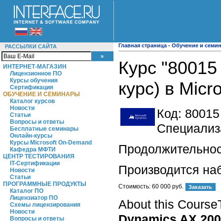
Главная страница
-
Обучение и семи
РАССЫЛКИ САЙТА
Курс "80015
ИНТЕРНЕТ-МАГАЗИН
Лицензионное ПО
Курсы обучения
курс) в Micr
Сертификация
ОБУЧЕНИЕ И СЕМИНАРЫ
Каталог курсов
Новости
Код:
80015
Статьи
Вопросы и ответы
Специализа
Бесплатные семинары
Онлайн-курсы
Курсы Microsoft On-Demand
Продолжительност
Кафедра МФТИ
ЦЕНТР ТЕСТИРОВАНИЯ
IT-Сертификации
Производится на
Новости
Статьи
ПРОГРАММНЫЕ ПРОДУКТЫ
Стоимость:
60 000 руб.
Каталог ПО
Лицензиатор ПО
About this CourseT
Схемы лицензирования
Новости
Dynamics AX 20
Вопросы и ответы