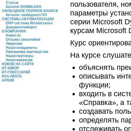
пользователя, н
Статьи
Каталог DOWNLOAD
параметры устано
СВОБОДНОЕ ПО/OPEN SOURCE
Каталог свободного ПО
СИСТЕМЫ АВТОМАТИЗАЦИИ
серии Microsoft 
ERP-система iRenaissance
Документооборот
курсам Microsoft
О КОМПАНИИ
Новости
Отзывы заказчиков
Курс ориентирова
Лицензии
Наши координаты
Программа партнерства
На курсе слушате
Наши партнеры
Наши вакансии
НОВОЕ НА САЙТЕ
объяснять пре
ИТ-ЮМОР
ИТ-ГЛОССАРИЙ
описывать инт
RSS-ЛЕНТА
АРХИВ
функции;
входить в сист
«Справка», а т
создавать поль
определять па
отслеживать оп