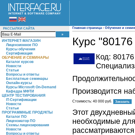
Главная страница
-
Обучение и семи
РАССЫЛКИ САЙТА
Курс "80176
ИНТЕРНЕТ-МАГАЗИН
Лицензионное ПО
Курсы обучения
Сертификация
Код:
80176
ОБУЧЕНИЕ И СЕМИНАРЫ
Каталог курсов
Специализа
Новости
Статьи
Вопросы и ответы
Продолжительност
Бесплатные семинары
Онлайн-курсы
Курсы Microsoft On-Demand
Производится на
Кафедра МФТИ
ЦЕНТР ТЕСТИРОВАНИЯ
IT-Сертификации
Стоимость:
40 000 руб.
Новости
Статьи
Этот двухдневный
ПРОГРАММНЫЕ ПРОДУКТЫ
Каталог ПО
необходимые для
Лицензиатор ПО
Схемы лицензирования
рассматриваются
Новости
Вопросы и ответы