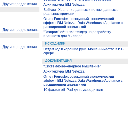
Другие предложения...
Архитектура IBM Netezza
Вебкаст: Хранение данных и потоки данных в
реальном времени
Отчет Forrester: совокупный экономический
эффект IBM Netezza Data Warehouse Appliance с
расширенной аналитикой
Другие предложения...
"Газпром" объявил тендер на разработку
планшета для Миллера
ИСХОДНИКИ
Другие предложения...
Отдам код в хорошие руки. Мошенничество в ИТ-
сфере
ДОКУМЕНТАЦИЯ
"Системноинженерное мышление"
Архитектура IBM Netezza
Отчет Forrester: совокупный экономический
эффект IBM Netezza Data Warehouse Appliance с
расширенной аналитикой
10 фактов об iPad для руководителя
"Газпром" объявил тендер на разработку
планшета для Миллера