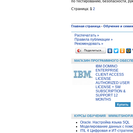
по тестированию, безопасности, р
Страница:
1
2
Главная страница
-
Обучение и семи
Распечатать »
Правила публикации »
Рекомендовать »
Поделиться…
МАГАЗИН ПРОГРАММНОГО ОБЕСП
IBM DOMINO
ENTERPRISE
CLIENT ACCESS
LICENSE
AUTHORIZED USER
LICENSE + SW
SUBSCRIPTION &
SUPPORT 12
MONTHS
КУРСЫ ОБУЧЕНИЯ
WWW.ITSHOP.
Oracle. Настройка языка SQL
Моделирование данных с помощ
ITIL 4 Цифровая и ИТ-стратегия 