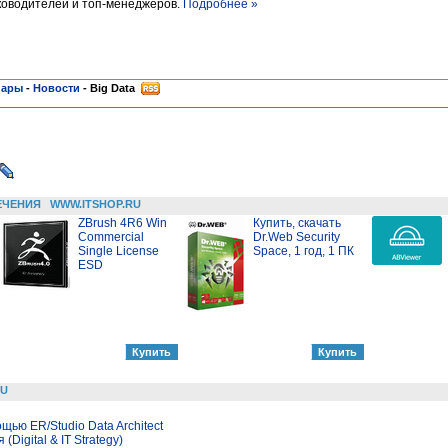
уководителей и топ-менеджеров.
Подробнее »
нары
-
Новости
-
Big Data
ЕЧЕНИЯ
WWW.ITSHOP.RU
ZBrush 4R6 Win
Купить, скачать
Commercial
Dr.Web Security
Single License
Space, 1 год, 1 ПК
ESD
RU
ью ER/Studio Data Architect
(Digital & IT Strategy)