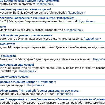
вам космически выгодным предложением!
учить скидку на обучение!
Подробнее »
шее, что случалось с вами когда- то!
урсов по Big Data в Учебном центре "Интерфейс".
Подробнее »
 весеннее настроение в Учебном центре "Интерфейс"!
 и УЦ "Интерфейс"сердечно поздравляют Вас с 8 марта!
Подробнее »
ение
еделю скидка будет уменьшаться. Поторопитесь!
Подробнее »
о в бою. Акция для настоящих мужчин
а стоимость обучения на любом курсе будет снижена на 10 %.
Подробнее »
компьютер!
ет, что 14 февраля празднуется не только День всех влюбленных, но еще отм
 стоимости
чебном центре "Интерфейс" действует акция ко Дню всех влюбленных.
Подробн
рошо учиться еще лучше!
вас в Учебном центре "Интерфейс" снижены цены на все курсы! Успейте воспо
ря 2018 года!
Подробнее »
только самое лучшее
троение в Учебном центре "Интерфейс"!
новогодний подарок.
Подробнее »
ебном центре "Интерфейс": цены снижены на все курсы
дложением с 4 по 15 декабря 2017 года!
Подробнее »
ейс" поздравляет с днем банковского работника и приглашает на обучени
ерфейс" более 400 курсов по актуальным темам для разработчиков, админис