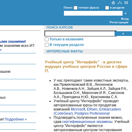
Поиск
точная фраза
в разделе
Вход
Регистрация
ПОИСК КУРСОВ
Только в названиях
выми знаниями!
В текущем разделе
ми знаниями всех ИТ-
»
ИНТЕРЕСНЫЕ ФАКТЫ
Учебный центр "Интерфейс" - в десятке
ведущих учебных центров России в сфере
IT.
 нашем
У нас преподают такие известные эксперты,
как Пржиялковский В.В., Леоненков
А.В., Новичков А.Н., Зайцев А.Л., Зайцев Р.А.,
Большаков О.Н., Мирончик И.Я., Саксонов
А.А., Пригодина Н.Ю., Красникова С.А.
ных
Учебный центр "Интерфейс" проводит
авторизованные курсы по продуктам
компаний
Microsoft
,
ERwin
,
Embarcadero
(CodeGear)
,
Postgres Professional
Подтвердить полученные знания можно,
ая!
Подробнее »
сдав
сертификационные экзамены
. Учебный
центр "Интерфейс" является
авторизованным центром тестирования