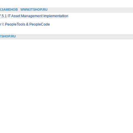
КЗАМЕНОВ
WWW.ITSHOP.RU
.5.1 IT Asset Management Implementation
er I: PeopleTools & PeopleCode
TSHOP.RU