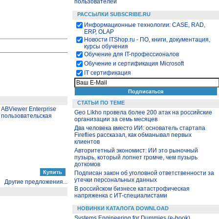
пользователей
РАССЫЛКИ SUBSCRIBE.RU
Информационные технологии: CASE, RAD,
ERP, OLAP
Новости ITShop.ru - ПО, книги, документация,
курсы обучения
Обучение для IT-профессионалов
Обучение и сертификация Microsoft
IT сертификация
СТАТЬИ ПО ТЕМЕ
ABViewer Enterprise
Geo Likho провела более 200 атак на российские
пользовательская
организации за семь месяцев
Два человека вместо ИИ: основатель стартапа
Fireflies рассказал, как обманывал первых
клиентов
Авторитетный экономист: ИИ это рыночный
пузырь, который лопнет громче, чем пузырь
доткомов
Подписан закон об уголовной ответственности за
утечки персональных данных
Другие предложения...
В российском бизнесе катастрофическая
напряженка с ИТ-специалистами
НОВИНКИ КАТАЛОГА DOWNLOAD
Systems Engineering for Dummies (e-book)