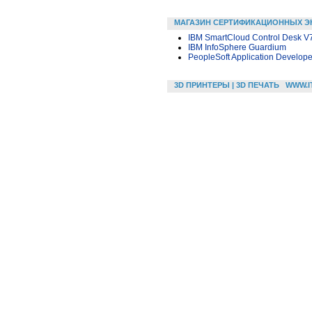
МАГАЗИН СЕРТИФИКАЦИОННЫХ Э
IBM SmartCloud Control Desk V7
IBM InfoSphere Guardium
PeopleSoft Application Develop
3D ПРИНТЕРЫ | 3D ПЕЧАТЬ
WWW.I