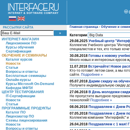
Главная страница
-
Обучение и семи
РАССЫЛКИ САЙТА
Категории
ИНТЕРНЕТ-МАГАЗИН
29.08.2025
Учебный центр "Интерф
Лицензионное ПО
Коллектив Учебного центра "Интер
Курсы обучения
специалистов и тех, кто только хо
Сертификация
ОБУЧЕНИЕ И СЕМИНАРЫ
30.08.2018
Готовы к новому учебн
Каталог курсов
Много новых и интересных курсов ж
Новости
11.07.2018
Встречайте! Новое расп
Статьи
Кто-то готовит летом сани, а мы го
Вопросы и ответы
сайте.
Подробнее »
Бесплатные семинары
Онлайн-курсы
05.07.2018
Дарим скидку на обучен
Курсы Microsoft On-Demand
Получите индивидуальную скидку д
Кафедра МФТИ
ЦЕНТР ТЕСТИРОВАНИЯ
27.06.2018
В День молодежи скидк
IT-Сертификации
Не пропустите выгодное предложен
Новости
технологий!
Подробнее »
Статьи
08.06.2018
Поздравляем с Днем Ро
ПРОГРАММНЫЕ ПРОДУКТЫ
Каталог ПО
07.05.2018
Поздравляем с Днем п
Лицензиатор ПО
Коллектив компании "Интерфейс" и 
Схемы лицензирования
26.04.2018
Поздравляем с 1 мая! 
Новости
Вопросы и ответы