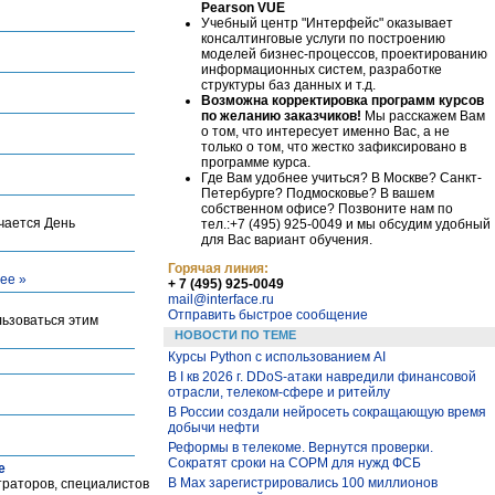
Pearson VUE
Учебный центр "Интерфейс" оказывает
консалтинговые услуги по построению
моделей бизнес-процессов, проектированию
информационных систем, разработке
структуры баз данных и т.д.
Возможна корректировка программ курсов
по желанию заказчиков!
Мы расскажем Вам
о том, что интересует именно Вас, а не
только о том, что жестко зафиксировано в
программе курса.
Где Вам удобнее учиться? В Москве? Санкт-
Петербурге? Подмосковье? В вашем
собственном офисе? Позвоните нам по
ечается День
тел.:+7 (495) 925-0049 и мы обсудим удобный
для Вас вариант обучения.
Горячая линия:
ее »
+ 7 (495) 925-0049
mail@interface.ru
Отправить быстрое сообщение
льзоваться этим
НОВОСТИ ПО ТЕМЕ
Курсы Python c использованием AI
В I кв 2026 г. DDoS-атаки навредили финансовой
отрасли, телеком-сфере и ритейлу
В России создали нейросеть сокращающую время
добычи нефти
Реформы в телекоме. Вернутся проверки.
Сократят сроки на СОРМ для нужд ФСБ
е
В Max зарегистрировались 100 миллионов
траторов, специалистов