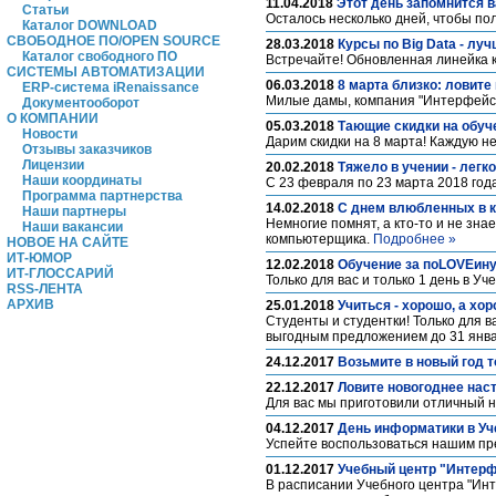
11.04.2018
Этот день запомнится 
Статьи
Осталось несколько дней, чтобы пол
Каталог DOWNLOAD
СВОБОДНОЕ ПО/OPEN SOURCE
28.03.2018
Курсы по Big Data - луч
Каталог свободного ПО
Встречайте! Обновленная линейка к
СИСТЕМЫ АВТОМАТИЗАЦИИ
06.03.2018
8 марта близко: ловите
ERP-система iRenaissance
Милые дамы, компания "Интерфейс"
Документооборот
О КОМПАНИИ
05.03.2018
Тающие скидки на обуч
Новости
Дарим скидки на 8 марта! Каждую н
Отзывы заказчиков
Лицензии
20.02.2018
Тяжело в учении - легк
Наши координаты
С 23 февраля по 23 марта 2018 год
Программа партнерства
14.02.2018
С днем влюбленных в 
Наши партнеры
Немногие помнят, а кто-то и не зна
Наши вакансии
компьютерщика.
Подробнее »
НОВОЕ НА САЙТЕ
ИТ-ЮМОР
12.02.2018
Обучение за поLOVEину
ИТ-ГЛОССАРИЙ
Только для вас и только 1 день в У
RSS-ЛЕНТА
АРХИВ
25.01.2018
Учиться - хорошо, а хо
Студенты и студентки! Только для 
выгодным предложением до 31 янва
24.12.2017
Возьмите в новый год 
22.12.2017
Ловите новогоднее нас
Для вас мы приготовили отличный 
04.12.2017
День информатики в Уч
Успейте воспользоваться нашим пре
01.12.2017
Учебный центр "Интерф
В расписании Учебного центра "Инт