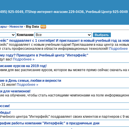
(495) 925-0049, ITShop интернет-магазин 229-0436, Учебный Центр 925-0049
нары
-
Новости
-
Big Data
Компании
ейс" поздравляет с 1 сентября! И приглашает в новый учебный год за но
фейс" поздравляет с новым учебным годом! Приглашаем в наш центр за новы
чет стать профессионалом в области информационных технологий!
Подробнее 
ому году? Приходите в Учебный центр "Интерфейс"
дут вас!
Подробнее »
исание курсов на 2019 год!
товим для вас расписание курсов, которое вы можете прямо сейчас cкачать на
ие в День семьи, любви и верности
о 31 июля!
Подробнее »
и для чемпионов!
ие на обучение, чтобы стать настоящими чемпионами на поле информацион
ссии!
обеды!
Учебного центра "Интерфейс" поздравляет своих клиентов и партнеров с 9 м
График работы компании "Интерфейс" в праздничные дни