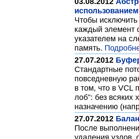
03.08.2012
Абстр
использованием 
Чтобы исключить 
каждый элемент 
указателем на сл
память.
Подробне
27.07.2012
Буфер
Стандартные пот
повседневную раб
в том, что в VCL 
лоб": без всяких
назначению (напр
27.07.2012
Балан
После выполнени
удаления узлов, 