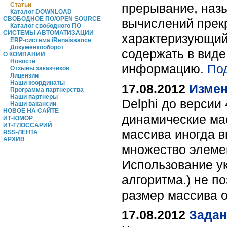
Статьи
прерывание, наз
Каталог DOWNLOAD
СВОБОДНОЕ ПО/OPEN SOURCE
вычислений прекр
Каталог свободного ПО
СИСТЕМЫ АВТОМАТИЗАЦИИ
характеризующий
ERP-система iRenaissance
Документооборот
содержать в вид
О КОМПАНИИ
Новости
информацию.
По
Отзывы заказчиков
Лицензии
Наши координаты
17.08.2012
Измен
Программа партнерства
Наши партнеры
Delphi до версии 
Наши вакансии
НОВОЕ НА САЙТЕ
динамические мас
ИТ-ЮМОР
ИТ-ГЛОССАРИЙ
массива иногда в
RSS-ЛЕНТА
АРХИВ
множество элемен
Использование ук
алгоритма.) не п
размер массива 
17.08.2012
Задан