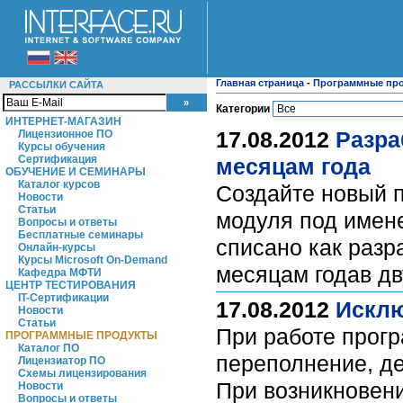
Главная страница
-
Программные пр
РАССЫЛКИ САЙТА
Категории
ИНТЕРНЕТ-МАГАЗИН
17.08.2012
Разра
Лицензионное ПО
Курсы обучения
Сертификация
месяцам года
ОБУЧЕНИЕ И СЕМИНАРЫ
Каталог курсов
Создайте новый п
Новости
Статьи
модуля под имене
Вопросы и ответы
Бесплатные семинары
списано как разр
Онлайн-курсы
Курсы Microsoft On-Demand
месяцам годав д
Кафедра МФТИ
ЦЕНТР ТЕСТИРОВАНИЯ
IT-Сертификации
17.08.2012
Исклю
Новости
Статьи
При работе прогр
ПРОГРАММНЫЕ ПРОДУКТЫ
Каталог ПО
переполнение, де
Лицензиатор ПО
Схемы лицензирования
При возникновени
Новости
Вопросы и ответы