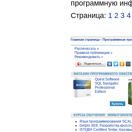
программную инф
Страница:
1
2
3
4
Главная страница
-
Программные пр
Распечатать »
Правила публикации »
Рекомендовать »
Поделиться…
МАГАЗИН ПРОГРАММНОГО ОБЕСП
Quest Software.
SQL Navigator
Professional
Edition
КУРСЫ ОБУЧЕНИЯ
WWW.ITSHOP.
Язык программирования SCA
Delphi XE8. Разработка крос
ISTQB® Certified Tester, базовы