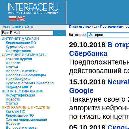
Главная страница
-
Программные пр
РАССЫЛКИ САЙТА
Категории
ИНТЕРНЕТ-МАГАЗИН
29.10.2018
В отк
Лицензионное ПО
Курсы обучения
Сертификация
Сбербанка
ОБУЧЕНИЕ И СЕМИНАРЫ
Каталог курсов
Предположительны
Новости
Статьи
действовавший с
Вопросы и ответы
Бесплатные семинары
Онлайн-курсы
15.10.2018
Neura
Курсы Microsoft On-Demand
Кафедра МФТИ
Google
ЦЕНТР ТЕСТИРОВАНИЯ
IT-Сертификации
Накануне своего 
Новости
Статьи
алгоритм нейронн
ПРОГРАММНЫЕ ПРОДУКТЫ
Каталог ПО
понимать концеп
Лицензиатор ПО
Схемы лицензирования
Новости
05.10.2018
Сколь
Вопросы и ответы