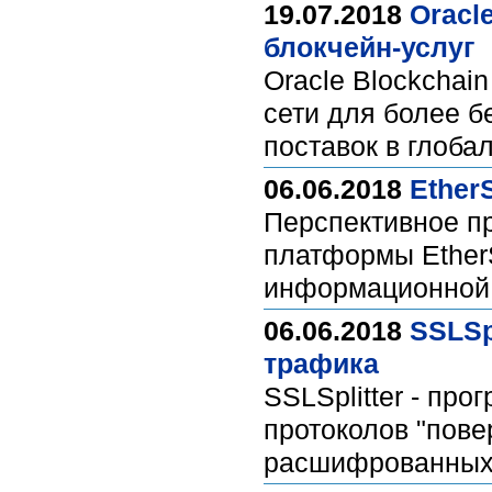
19.07.2018
Oracl
блокчейн-услуг
Oracle Blockchai
сети для более б
поставок в глоб
06.06.2018
Ether
Перспективное пр
платформы Ether
информационной 
06.06.2018
SSLSp
трафика
SSLSplitter - пр
протоколов "повер
расшифрованных