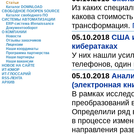
Статьи
Из каких специа
Каталог DOWNLOAD
СВОБОДНОЕ ПО/OPEN SOURCE
какова стоимость
Каталог свободного ПО
СИСТЕМЫ АВТОМАТИЗАЦИИ
трансформация.
ERP-система iRenaissance
Документооборот
О КОМПАНИИ
05.10.2018
США и
Новости
Отзывы заказчиков
кибератаках
Лицензии
Наши координаты
Программа партнерства
У них нашли усил
Наши партнеры
Наши вакансии
телефонов, один 
НОВОЕ НА САЙТЕ
ИТ-ЮМОР
05.10.2018
Анали
ИТ-ГЛОССАРИЙ
RSS-ЛЕНТА
АРХИВ
(электронная кни
В рамках исслед
преобразований 
Определили ряд 
в процессе измен
направления разв