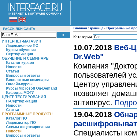
Главная страница
-
Программные пр
РАССЫЛКИ САЙТА
Категории
ИНТЕРНЕТ-МАГАЗИН
10.07.2018
Веб-Ц
Лицензионное ПО
Курсы обучения
Сертификация
Dr.Web"
ОБУЧЕНИЕ И СЕМИНАРЫ
Каталог курсов
Компания "Доктор
Новости
Статьи
пользователей ус
Вопросы и ответы
Бесплатные семинары
Центру управлени
Онлайн-курсы
Курсы Microsoft On-Demand
позволяет домаш
Кафедра МФТИ
ЦЕНТР ТЕСТИРОВАНИЯ
антивирус.
Подро
IT-Сертификации
Новости
Статьи
19.04.2018
Обнар
ПРОГРАММНЫЕ ПРОДУКТЫ
Каталог ПО
расшифровыват
Лицензиатор ПО
Схемы лицензирования
Специалисты комп
Новости
Вопросы и ответы