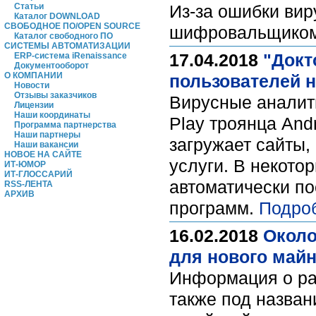
Статьи
Из-за ошибки ви
Каталог DOWNLOAD
СВОБОДНОЕ ПО/OPEN SOURCE
шифровальщиком 
Каталог свободного ПО
СИСТЕМЫ АВТОМАТИЗАЦИИ
17.04.2018
"Докт
ERP-система iRenaissance
Документооборот
О КОМПАНИИ
пользователей 
Новости
Отзывы заказчиков
Вирусные аналити
Лицензии
Наши координаты
Play троянца And
Программа партнерства
Наши партнеры
загружает сайты,
Наши вакансии
НОВОЕ НА САЙТЕ
услуги. В некот
ИТ-ЮМОР
ИТ-ГЛОССАРИЙ
автоматически по
RSS-ЛЕНТА
АРХИВ
программ.
Подро
16.02.2018
Около
для нового майн
Информация о рас
также под назван