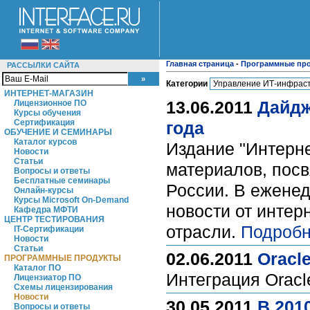
Главная страница
-
Программные пр
РАССЫЛКИ САЙТА
Категории
ИНТЕРНЕТ-МАГАЗИН
13.06.2011
Дайдж
Лицензионное ПО
Курсы обучения
Сертификация
года
ОБУЧЕНИЕ И СЕМИНАРЫ
Каталог курсов
Издание "Интерн
Новости
Статьи
материалов, пос
Вопросы и ответы
Бесплатные семинары
России. В ежене
Онлайн-курсы
Курсы Microsoft On-Demand
новости от инте
Кафедра МФТИ
ЦЕНТР ТЕСТИРОВАНИЯ
отрасли.
Подробн
IT-Сертификации
Новости
Статьи
02.06.2011
Oracle
ПРОГРАММНЫЕ ПРОДУКТЫ
Каталог ПО
Интеграция Oracle
Лицензиатор ПО
Схемы лицензирования
Новости
30.05.2011
В 201
Вопросы и ответы