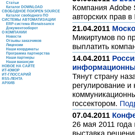
Статьи
Компания Adobe S
Каталог DOWNLOAD
СВОБОДНОЕ ПО/OPEN SOURCE
авторских прав в
Каталог свободного ПО
СИСТЕМЫ АВТОМАТИЗАЦИИ
ERP-система iRenaissance
21.04.2011
Моско
Документооборот
О КОМПАНИИ
Микиртумов по пр
Новости
Отзывы заказчиков
выплатить компа
Лицензии
Наши координаты
Программа партнерства
14.04.2011
Росси
Наши партнеры
Наши вакансии
информационны
НОВОЕ НА САЙТЕ
ИТ-ЮМОР
Тянут страну наз
ИТ-ГЛОССАРИЙ
RSS-ЛЕНТА
АРХИВ
регулирование и
коммуникационных
госсектором.
Под
07.04.2011
Конфе
26 мая 2011 года
выставка решени