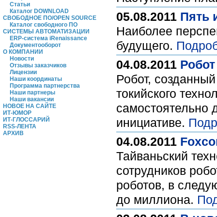
Статьи
Каталог DOWNLOAD
05.08.2011
Пять 
СВОБОДНОЕ ПО/OPEN SOURCE
Каталог свободного ПО
Наиболее перспе
СИСТЕМЫ АВТОМАТИЗАЦИИ
ERP-система iRenaissance
будущего.
Подроб
Документооборот
О КОМПАНИИ
Новости
04.08.2011
Робот
Отзывы заказчиков
Лицензии
Робот, созданны
Наши координаты
Программа партнерства
токийского техно
Наши партнеры
Наши вакансии
самостоятельно д
НОВОЕ НА САЙТЕ
ИТ-ЮМОР
инициативе.
Подр
ИТ-ГЛОССАРИЙ
RSS-ЛЕНТА
АРХИВ
04.08.2011
Foxco
Тайваньский техн
сотрудников робо
роботов, в следую
до миллиона.
По