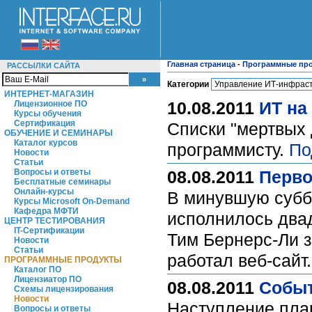
Главная страница
-
Программные пр
РАССЫЛКИ САЙТА
Категории
ИНТЕРНЕТ-МАГАЗИН
10.08.2011
ИТ на
Лицензионное ПО
Курсы обучения
Сертификация
Списки "мертвых
ОБУЧЕНИЕ И СЕМИНАРЫ
Каталог курсов
программисту.
По
Новости
Статьи
Вопросы и ответы
08.08.2011
Перво
Бесплатные семинары
Онлайн-курсы
В минувшую суббо
Курсы Microsoft On-Demand
Кафедра МФТИ
исполнилось двад
ЦЕНТР ТЕСТИРОВАНИЯ
IT-Сертификации
Тим Бернерс-Ли з
Новости
Статьи
работал веб-сайт
ПРОГРАММНЫЕ ПРОДУКТЫ
Каталог ПО
Лицензиатор ПО
08.08.2011
Событ
Схемы лицензирования
Новости
Наступление пла
Вопросы и ответы