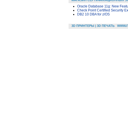
МАГАЗИН СЕРТИФИКАЦИОННЫХ Э
Oracle Database 11g: New Featur
Check Point Certified Security E
DB2 10 DBA for z/OS
3D ПРИНТЕРЫ | 3D ПЕЧАТЬ
WWW.I