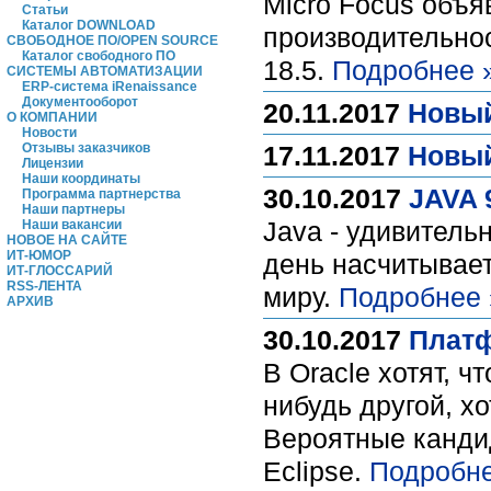
Micro Focus объя
Статьи
Каталог DOWNLOAD
производительнос
СВОБОДНОЕ ПО/OPEN SOURCE
Каталог свободного ПО
18.5.
Подробнее 
СИСТЕМЫ АВТОМАТИЗАЦИИ
ERP-система iRenaissance
Документооборот
20.11.2017
Новый
О КОМПАНИИ
Новости
Отзывы заказчиков
17.11.2017
Новый
Лицензии
Наши координаты
30.10.2017
JAVA 
Программа партнерства
Наши партнеры
Java - удивител
Наши вакансии
НОВОЕ НА САЙТЕ
ИТ-ЮМОР
день насчитывает
ИТ-ГЛОССАРИЙ
RSS-ЛЕНТА
миру.
Подробнее 
АРХИВ
30.10.2017
Платф
В Oracle хотят, 
нибудь другой, х
Вероятные кандид
Eclipse.
Подробне