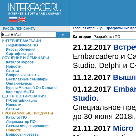
Главная страница
-
Программные пр
РАССЫЛКИ САЙТА
Категории
ИНТЕРНЕТ-МАГАЗИН
21.12.2017
Встре
Лицензионное ПО
Курсы обучения
Сертификация
Embarcadero и Са
ОБУЧЕНИЕ И СЕМИНАРЫ
Каталог курсов
Studio, Delphi и C
Новости
Статьи
Вопросы и ответы
11.12.2017
Вышла
Бесплатные семинары
Онлайн-курсы
01.12.2017
Embar
Курсы Microsoft On-Demand
Кафедра МФТИ
Studio.
ЦЕНТР ТЕСТИРОВАНИЯ
IT-Сертификации
Новости
Специальное пред
Статьи
ПРОГРАММНЫЕ ПРОДУКТЫ
до 30 июня 2018г
Каталог ПО
Лицензиатор ПО
Схемы лицензирования
21.11.2017
Micro
Новости
Вопросы и ответы