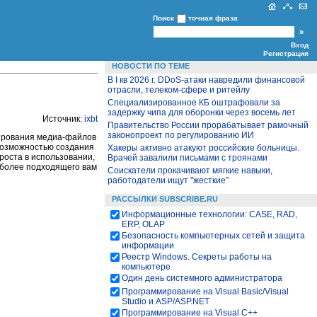
Поиск
точная фраза
Вход
Регистрация
НОВОСТИ ПО ТЕМЕ
В I кв 2026 г. DDoS-атаки навредили финансовой
отрасли, телеком-сфере и ритейлу
Специализированное КБ оштрафовали за
задержку чипа для оборонки через восемь лет
Источник:
ixbt
Правительство России прорабатывает рамочный
законопроект по регулированию ИИ
тирования медиа-файлов
 возможностью создания
Хакеры активно атакуют российские больницы.
роста в использовании,
Врачей завалили письмами с троянами
иболее подходящего вам
Cоискатели прокачивают мягкие навыки,
работодатели ищут "жесткие"
РАССЫЛКИ SUBSCRIBE.RU
Информационные технологии: CASE, RAD,
ERP, OLAP
Безопасность компьютерных сетей и защита
информации
Реестр Windows. Секреты работы на
компьютере
Один день системного администратора
Программирование на Visual Basic/Visual
Studio и ASP/ASP.NET
Программирование на Visual С++