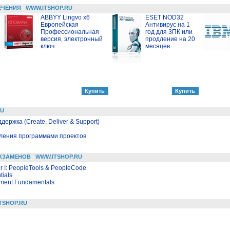
ЕЧЕНИЯ
WWW.ITSHOP.RU
ABBYY Lingvo x6
ESET NOD32
Европейская
Антивирус на 1
Профессиональная
год для 3ПК или
версия, электронный
продление на 20
ключ
месяцев
RU
держка (Create, Deliver & Support)
вления программами проектов
КЗАМЕНОВ
WWW.ITSHOP.RU
er I: PeopleTools & PeopleCode
tials
ment Fundamentals
TSHOP.RU