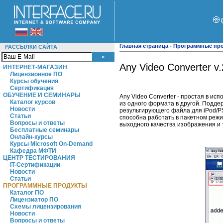
Главная страница
-
Программные пр
РАССЫЛКИ САЙТА
Any Video Converter v.
ИНТЕРНЕТ-МАГАЗИН
Лицензионное ПО
Курсы обучения
Сертификация
ОБУЧЕНИЕ И СЕМИНАРЫ
Any Video Converter - простая в и
Каталог курсов
из одного формата в другой. Подде
Новости
результирующего файла для iPod/PS
Статьи
способна работать в пакетном реж
Вопросы и ответы
выходного качества изображения и т
Бесплатные семинары
Онлайн-курсы
Курсы Microsoft On-Demand
Кафедра МФТИ
ЦЕНТР ТЕСТИРОВАНИЯ
IT-Сертификации
Новости
Статьи
ПРОГРАММНЫЕ ПРОДУКТЫ
Каталог ПО
Лицензиатор ПО
Схемы лицензирования
Новости
Вопросы и ответы