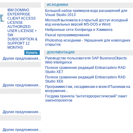
ИСХОДНИКИ
IBM DOMINO
Большой набор примеров кода расширений для
ENTERPRISE
Visual Studio 2013
CLIENT ACCESS
Microsoft выложила в открытый доступ исходный
LICENSE
код начальных версий MS-DOS и Word
AUTHORIZED
Нейронные сети Хопфилда и Хэмминга
USER LICENSE +
SW
Pascal программирование
SUBSCRIPTION &
Photoshop исходники - Украшения для новогодних
SUPPORT 12
открыток
MONTHS
ДОКУМЕНТАЦИЯ
Руководство пользователя SAP BusinessObjects
Другие предложения...
Web Intelligence
Полное сравнение редакций Embarcadero RAD
Studio XE7
Полное сравнение редакций Embarcadero RAD
Studio XE6
Другие предложения...
Программистам, сисадминам и всем ИТшникам на
вооружение...
Госдума приняла "антитеррористический" пакет
законопроектов
Другие предложения...
Другие предложения...