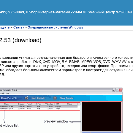
(495) 925-0049, ITShop интернет-магазин 229-0436, Учебный Центр 925-0049
одукты
-
Статьи
-
Операционные системы Windows
2.53 (download)
спользовании утилита, предназначенная для быстрого и качественного конвер
рживается работа с DivX, XviD, MOV, RM, RMVB, MPEG, VOB, DVD, WMV, AVI c
P или других портативных устройств, плееров или смартфонов. Программа п
име, обладает большим количеством параметров и настроек для создания на
.д.