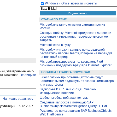
Windows и Office: новости и советы
СТАТЬИ ПО ТЕМЕ
Microsoft внезапно отменил санкции против
России
Санкции побоку. Microsoft продлевает лицензии
россиянам из-под полы, перечеркнув свои же
запреты
Microsoft села в лужу
Microsoft уничтожит данные пользователей
бесплатной версии Teams, которые не перейдут
на платный тариф.
Microsoft предупредила пользователей об
окончании поддержки браузера Internet Explorer
ки, электронные книги.
НОВИНКИ КАТАЛОГА DOWNLOAD
га Download -
сообщите
5 бесплатных приложений, которые будут
напоминать вам отдохнуть от экрана компьютера
или смартфона
Задворьев И.С. Язык PL/SQL. Учебно-
методическое пособие.
Шаблоны облачной архитектуры
Написать редактору
Создание запросов с помощью SAP
убликации: 15.12.2007
BusinessObjects WebIntelligence Query - HTML
Руководство пользователя SAP BusinessObjects
Web Intelligence