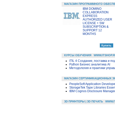
МАГАЗИН ПРОГРАММНОГО ОБЕСП
IBM DOMINO
COLLABORATION
EXPRESS
AUTHORIZED USER
LICENSE + SW
SUBSCRIPTION &
SUPPORT 12
MONTHS
КУРСЫ ОБУЧЕНИЯ
WWW.ITSHOP.
ITIL 4 Создание, поставка и под
Python Бизнес аналитика AI
Методология и практики упра
МАГАЗИН СЕРТИФИКАЦИОННЫХ Э
PeopleSoft Application Develop
StorageTek Tape Libraries Essen
IBM Cognos Disclosure Manage
3D ПРИНТЕРЫ | 3D ПЕЧАТЬ
WWW.I