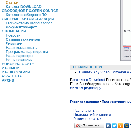
Статьи
Каталог DOWNLOAD
СВОБОДНОЕ ПО/OPEN SOURCE
Каталог свободного ПО
СИСТЕМЫ АВТОМАТИЗАЦИИ
ERP-система iRenaissance
Документооборот
О КОМПАНИИ
Новости
Отзывы заказчиков
Лицензии
Наши координаты
Программа партнерства
Наши партнеры
Наши вакансии
НОВОЕ НА САЙТЕ
ССЫЛКИ ПО ТЕМЕ
ИТ-ЮМОР
Скачать Any Video Converter v.2
ИТ-ГЛОССАРИЙ
RSS-ЛЕНТА
В
каталоге Download
Вы можете найт
АРХИВ
Если Вы обнаружили неработающую 
об этом редактору
.
Главная страница
-
Программные пр
Распечатать »
Правила публикации »
Рекомендовать »
Поделиться…